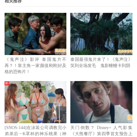
相关推荐
《鬼声泣》邻居翠婆相貌诡异惊悚，发抓似的跟着身体虚弱
的妍恩。
导演塔伟华温泰睽违十年再度献上全新惧作，也亲自解谜其
《鬼声泣》影评 泰国鬼片不
泰国最强鬼片来了！《鬼声泣》
实是用倒拍方法实现惊悚拔牙桥段，十分考验饰演鬼妹妹的
再？！靠主角一家颜值刚刚好及
笑到全场发毛 鬼影幢幢卡到阴
格的恐怖片！
拉塔娃蒂婉通（Mim）演技：我们做了假手，先把手放进嘴
里，然后把手收回来，演员也必须跟着反着演，谢谢Mim如
此惊人演出。
电影《鬼声泣》以泰国第一部IMAX电影之姿，挑战泰式恐
惧新巔峰！除了全泰热卖，创下疫情后最高开票纪录，
IMAX观影人数超过《奥本海默》等多部好莱坞电影，接下
[SNOS-144]在泳装公司调教完小
关门倒数？ Disney+ 人气影集
来预计全球20多国轮番献映，目前已吓进各国票房冠军榜
弟弟后⋯K罩杯的神乐桃果（神
《大熊餐厅》第四季首支预告上