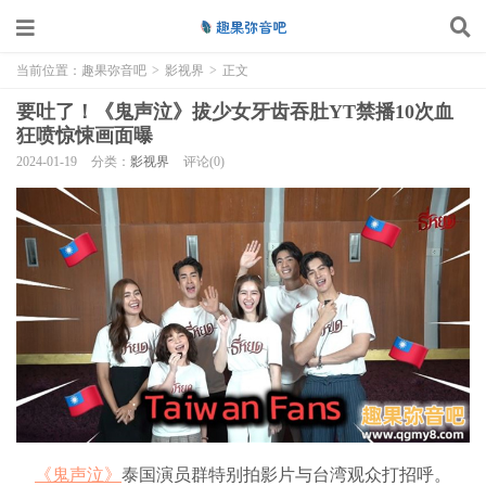
当前位置：
趣果弥音吧
>
影视界
>
正文
要吐了！《鬼声泣》拔少女牙齿吞肚YT禁播10次血
狂喷惊悚画面曝
2024-01-19
分类：
影视界
评论(0)
《鬼声泣》
泰国演员群特别拍影片与台湾观众打招呼。