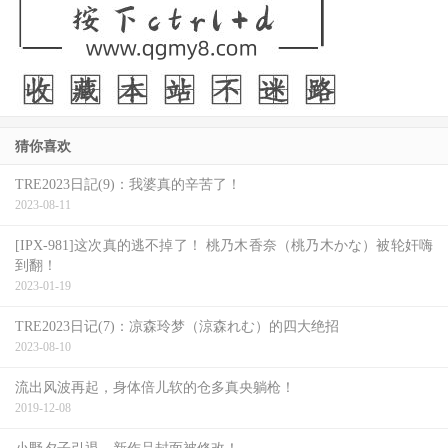
猜你喜欢
TRE2023日記(9)：我婆真的辛苦了！
2023-08-11
[IPX-981]这次真的逃不掉了！ 桃乃木香奈（桃乃木かな）被轮奸嗨
到翻！
2023-01-19
TRE2023日记(7)：凉森玲梦（涼森れむ）的四大绝招
2023-08-10
流出风波再起，身体倍儿软的仓多真央躺枪！
2019-12-08