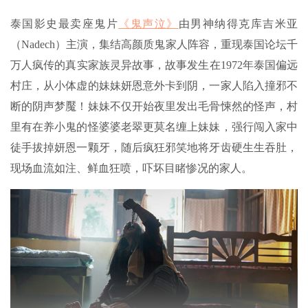
泰国影史最卖座鬼片
《鬼声泣》
由男神纳得克库吉米亚
（Nadech）主演，集结高颜质鬼家人阵容，重现泰国论坛千
万人疯传的真实家族灵异故事，故事发生在1972年泰国偏远
村庄，从小体虚的妹妹妍恩意外卡到阴，一家人陷入撞邪不
断的阴声梦魘！妹妹不仅开始夜里发出毛骨悚然的怪声，村
里有在养小鬼的怪婆婆老翠更莫名缠上妹妹，强行闯入家中
徒手拔掉妍恩一颗牙，随后疯狂邪笑地将牙齿硬生生吞肚，
现场血流如注、鲜血狂喷，吓坏目睹惨况的家人。