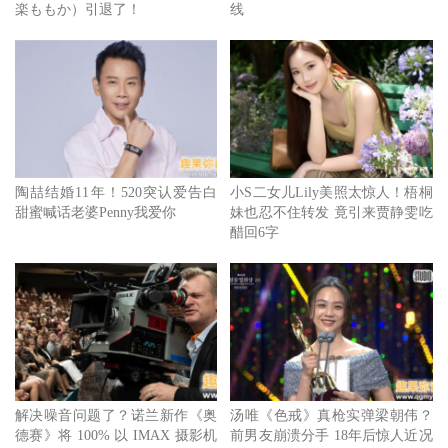
楽ももか）引退了！
线
单，荣登柬埔寨、缅甸泰国电影年度票房冠军，更拿下新加
坡首周末票房最高纪录。《鬼声泣》乡里养小鬼的婆婆老
翠，将妍恩牙齿吞肚进行邪教仪。
陶喆结婚11年！520突认爱告白
小S二女儿Lily美照太惊人！梧桐
甜蜜喊话老婆Penny我爱你
妹也忍不住转发 竟引来贾静雯吃
醋回6字
《鬼声泣》乡里养小鬼的婆婆老翠，将妍恩牙齿吞肚进行邪
教仪。
解决噪音问题了？诺兰新作《奥
汤唯《色戒》真枪实弹梁朝伟？
德赛》将 100% 以 IMAX 摄影机
前男友崩溃分手 18年后惊人近况
《鬼声泣》以泰国第一部IMAX电影之姿，挑战泰式恐惧新