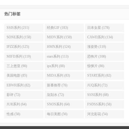
热门标签
SSIS系列 (211)
经典GIF (183)
日本女星 (178)
SONE系列 (158)
MIDV系列 (150)
CAWD系列 (134)
IPZZ系列 (125)
HMN系列 (124)
涨姿势 (119)
MIFD系列 (119)
stars系列 (113)
恐怖片 (108)
三上悠亚 (90)
ipx系列 (88)
惊悚片 (86)
美国电影 (85)
MIDA系列 (83)
START系列 (82)
EBWH系列 (82)
新番推荐 (76)
JUQ系列 (72)
影评 (72)
划划水 (72)
SSNI系列 (68)
JUR系列 (64)
SNOS系列 (64)
FSDSS系列 (58)
性感 (58)
每日美图 (56)
河北彩花 (54)