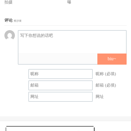
拍摄
曝
巔峰，除了全泰热卖，创下疫情后最高开票纪录，接下来预
计全球20多国轮番献映，目前已吓进各国票房冠军榜单，荣
评论
抢沙发
登柬埔寨、缅甸泰国电影年度票房冠军，更拿下新加坡首周
末票房最高纪录。为庆祝台湾将于台湾上映，片商释出电影
兄妹演员群—大哥Nadech、二哥Junior、小弟Friend、大姐
Denise、二妹Mim、小妹Nina与问候台湾影迷的小短片，呼
biu~
吁台湾的朋友一定要进戏院观赏。
昵称 (必填)
邮箱 (必填)
网址