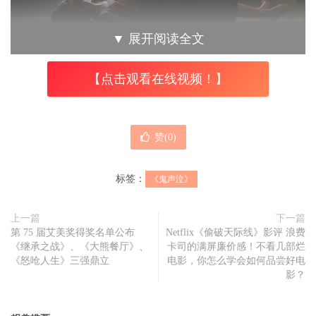
▼
展开阅读全文
《鬼声泣》
大妹妍恩莫名惨遭邻居翠婆徒手拔牙，翠婆更惊
【点击观看在线视频！】
悚地将牙齿吞肚。
电影预告也因为画面过于骇人，惨遭YouTube拒登超过10
赞(
0
)
次，片商重复10多次的重新申诉送审才顺利通过，平台拒登
理由为宣传内容包含暴力言语、恐怖描述或宣传内容令人惊
标签：
《鬼声泣》
骇或恐惧。可见电影正片更是惊吓值破表。
上一篇
下一篇
第 75 届艾美奖得奖名单公布
Netflix《偷破天际线》影评 浪费
《继承之战》、《大熊餐厅》、
卡司的满屏廉价感！不看几部烂
《怒呛人生》三强鼎立
电影，你怎么学会如何品尝好电
影？