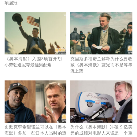
章》
项居冠
安妮特班宁（Annette Bening），《泳不放弃》（Nyad）
最佳男配角
小劳勃道尼（Robert Downey Jr.），《奥本海默》
斯特林 K. 布朗（Sterling K. Brown），《American
Fiction》
《奥本海默》入围8项首开胡
克里斯多福诺兰解释为什么要收
小劳勃道尼夺最佳男配角
藏《奥本海默》蓝光而不是等串
劳勃狄尼洛（Robert DeNiro），《花月杀手》
流上架
莱恩葛斯林（Ryan Gosling），《芭比》
马克卢法洛（Mark Rafflo），《可怜的东西》
最佳女配角
达芬乔伊兰道夫（Da'Vine Joy Randolph），《滞留生》
史派克李希望诺兰可以在《奥本
为什么《奥本海默》冲破 9 亿美
艾蜜莉布朗（Emily Blunt），《奥本海默》
海默》多加一些日本人当时的遭
元的成绩对电影人来说是一个重