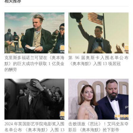
相关推荐
最佳男主角
保罗贾麦提（Paul Giamatti），《滞留生》
布莱德利库柏（Bradley Cooper），《大师风华：真爱乐
章》
柯尔曼多明哥（Colman Domingo），《鲁斯汀》
克里斯多福诺兰可望在《奥本海
第 96 届奥斯卡入围名单公布
基里安墨菲（Cillian Murphy），《奥本海默》
默》的巨大成功中获取 1 亿美金
《奥本海默》入围 13 项居冠
杰佛瑞莱特（Jeffrey Wright），《American Fiction》
的酬劳
最佳女主角
艾玛史东（Emma Stone），《可怜的东西》
莉莉葛莱斯顿（Lily Gladstone），《花月杀手》
桑德拉惠勒（Sandra Hüller），《坠恶真相》
2024 年英国影艺学院电影奖入围
击败强敌《芭比》！艾玛史东夺
凯莉穆利根（Carey Mulligan），《大师风华：真爱乐
名单公布 《奥本海默》入围 13
影后 《奥本海默》抢下影帝