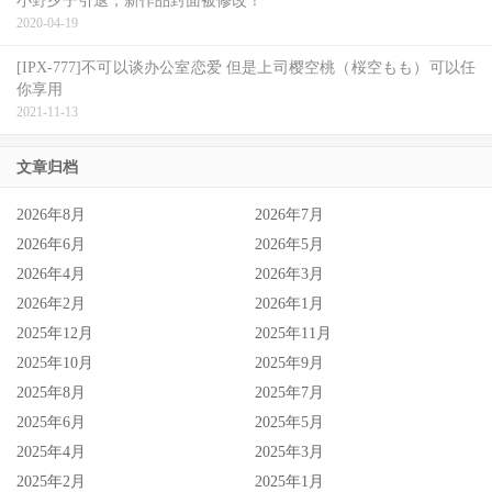
小野夕子引退，新作品封面被修改！
《奥本海默》
2020-04-19
《花月杀手》
[IPX-777]不可以谈办公室恋爱 但是上司樱空桃（桜空もも）可以任
你享用
《可怜的东西》
2021-11-13
最佳摄影
文章归档
赫塔范赫塔玛（Hoyte van Hoytema），《奥本海默》
2026年8月
2026年7月
马修里巴提克（Matthew Libatique），《大师风华：真爱
2026年6月
2026年5月
乐章》
2026年4月
2026年3月
罗德里哥普里亚沱（Rodrigo Prieto），《花月杀手》
2026年2月
2026年1月
2025年12月
2025年11月
罗比莱恩（Robbie Ryan），《可怜的东西》
2025年10月
2025年9月
爱德华莱契曼（Edward Lachman），《伯爵》（El
2025年8月
2025年7月
Conde）
2025年6月
2025年5月
2025年4月
2025年3月
最佳服装设计
2025年2月
2025年1月