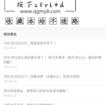
《芭比》
《可怜的东西》
《奥本海默》
最佳动画长片
猜你喜欢
《蜘蛛人：穿越新宇宙》
TRE2023日記(9)：我婆真的辛苦了！
《苍鹭与少年》
2023-08-11
《元素方城市》（Elemental）
[IPX-981]这次真的逃不掉了！ 桃乃木香奈（桃乃木かな）被轮奸嗨
到翻！
《怪物少女妮莫娜》（Nimona）
2023-01-19
《Robot Dreams》
TRE2023日记(7)：凉森玲梦（涼森れむ）的四大绝招
2023-08-10
最佳美术设计
流出风波再起，身体倍儿软的仓多真央躺枪！
《芭比》
2019-12-08
《拿破仑》