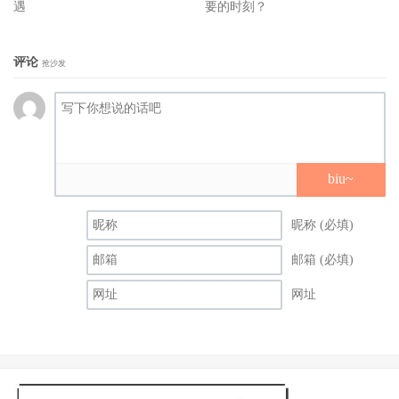
丹妮尔布鲁克斯（Danielle Brooks），《紫色姐妹花》
遇
要的时刻？
艾美莉卡弗瑞娜（America Ferrera），《芭比》
评论
抢沙发
茱蒂佛斯特（Jodie Foster），《泳不放弃》
最佳原创剧本
《坠恶真相》
《滞留生》
biu~
《大师风华：真爱乐章》
昵称 (必填)
《五月的你，十二月的她》
邮箱 (必填)
《之前的我们》
网址
最佳改编剧本
《American Fiction》
《梦想集中营》