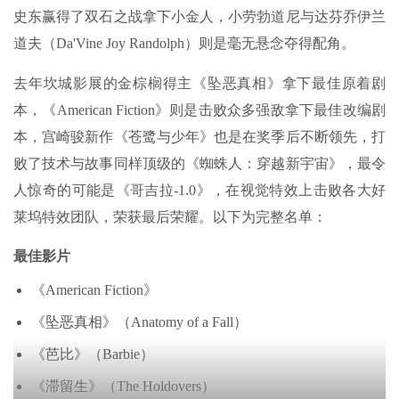
史东赢得了双石之战拿下小金人，小劳勃道尼与达芬乔伊兰
道夫（Da'Vine Joy Randolph）则是毫无悬念夺得配角。
去年坎城影展的金棕榈得主《坠恶真相》拿下最佳原着剧
本，《American Fiction》则是击败众多强敌拿下最佳改编剧
本，宫崎骏新作《苍鹭与少年》也是在奖季后不断领先，打
败了技术与故事同样顶级的《蜘蛛人：穿越新宇宙》，最令
人惊奇的可能是《哥吉拉-1.0》，在视觉特效上击败各大好
莱坞特效团队，荣获最后荣耀。以下为完整名单：
最佳影片
《American Fiction》
《坠恶真相》（Anatomy of a Fall）
《芭比》（Barbie）
《滞留生》（The Holdovers）