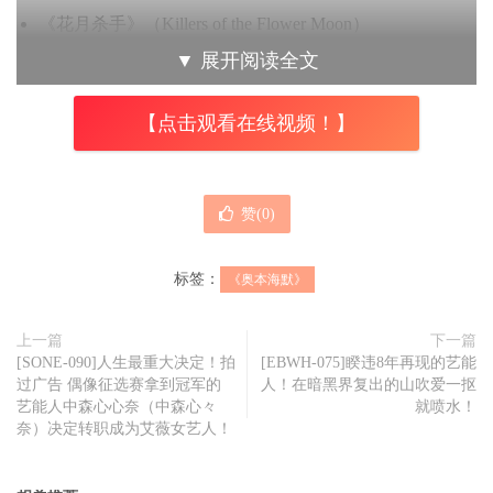
《花月杀手》（Killers of the Flower Moon）
▼
展开阅读全文
《大师风华：真爱乐章》（Maestro）
《奥本海默》
（Oppeheimer）
【点击观看在线视频！】
《之前的我们》（Past Lives）
《可怜的东西》（Poor Things）
赞(
0
)
《梦想集中营》（The Zone of Interest）
最佳导演
标签：
《奥本海默》
克里斯多福诺兰（Christopher Nolan），《奥本海默》
上一篇
下一篇
洁丝汀楚特（Justine Triet），《坠恶真相》
[SONE-090]人生最重大决定！拍
[EBWH-075]睽违8年再现的艺能
过广告 偶像征选赛拿到冠军的
人！在暗黑界复出的山吹爱一抠
尤格蓝西莫（Yorgos Lanthimos），《可怜的东西》
艺能人中森心心奈（中森心々
就喷水！
奈）决定转职成为艾薇女艺人！
强纳森葛雷泽（Jonathan Glazer），《梦想集中营》
马丁史考西斯（Martin Scorsese），《花月杀手》