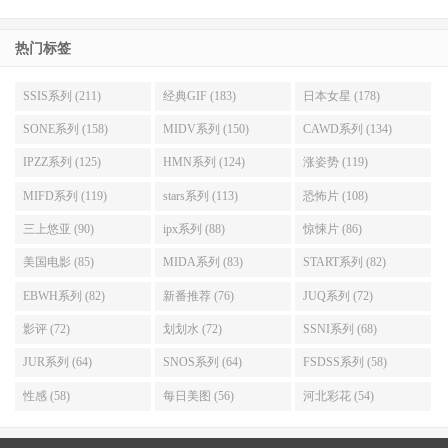
《哥吉拉-1.0》（Godzilla Minus One）
《A.I. 创世者》（The Creator）
热门标签
《星际异攻队3》（Guardians of the Galaxy Vol. 3）
SSIS系列 (211)
经典GIF (183)
日本女星 (178)
《不可能的任务：致命清算 第一章》（Mission:
SONE系列 (158)
MIDV系列 (150)
CAWD系列 (134)
Impossible – Dead Reckoning Part One）
IPZZ系列 (125)
HMN系列 (124)
涨姿势 (119)
《拿破仑》
MIFD系列 (119)
stars系列 (113)
恐怖片 (108)
三上悠亚 (90)
ipx系列 (88)
惊悚片 (86)
最佳原创配乐
美国电影 (85)
MIDA系列 (83)
START系列 (82)
《奥本海默》
EBWH系列 (82)
新番推荐 (76)
JUQ系列 (72)
《可怜的东西》
影评 (72)
划划水 (72)
SSNI系列 (68)
《American Fiction》
JUR系列 (64)
SNOS系列 (64)
FSDSS系列 (58)
《印第安纳琼斯：命运轮盘》（Indiana Jones and the Dial
性感 (58)
每日美图 (56)
河北彩花 (54)
of Destiny）
《花月杀手》