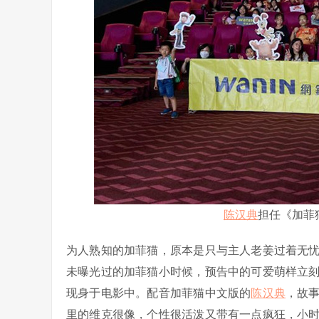
陈汉典
担任《加菲
为人熟知的加菲猫，原本是只与主人老姜过着无
未曝光过的加菲猫小时候，预告中的可爱萌样立
现身于电影中。配音加菲猫中文版的
陈汉典
，故
里的维克很像，个性很活泼又带有一点疯狂，小