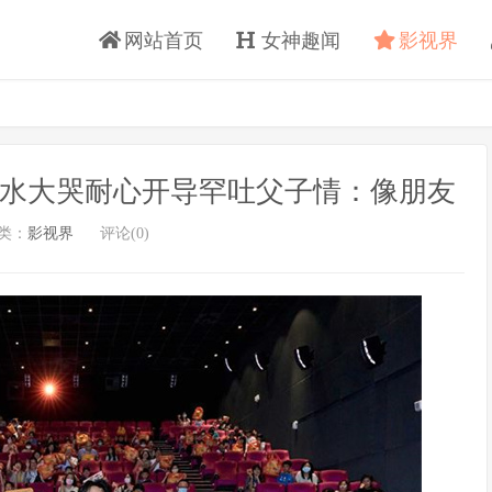
网站首页
女神趣闻
影视界
苦水大哭耐心开导罕吐父子情：像朋友
类：
影视界
评论(0)