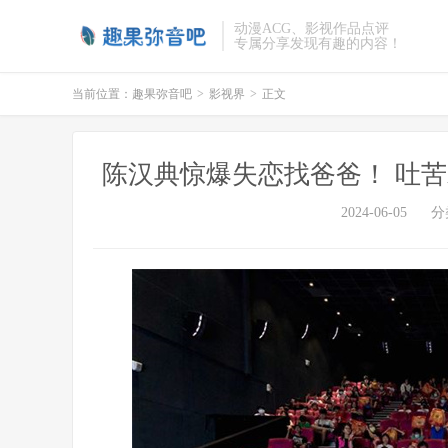
动漫ACG、影视作品点评
专属分享发现有趣的内容！
当前位置：
趣果弥音吧
>
影视界
>
正文
陈汉典惊爆失恋找爸爸！ 吐
2024-06-05
分