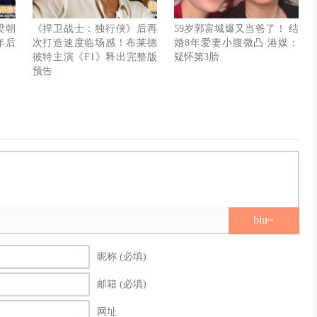
梁朝
《捍卫战士：独行侠》后再
59岁郭富城爆又当爸了！ 结
年后
次打造速度临场感！布莱德
婚8年爱妻小腹微凸 港媒：
彼特主演《F1》释出完整版
疑怀第3胎
预告
biu~
昵称 (必填)
邮箱 (必填)
网址