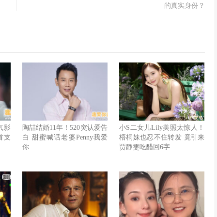
的真实身份？
人气影
陶喆结婚11年！520突认爱告
小S二女儿Lily美照太惊人！
首支
白 甜蜜喊话老婆Penny我爱
梧桐妹也忍不住转发 竟引来
你
贾静雯吃醋回6字