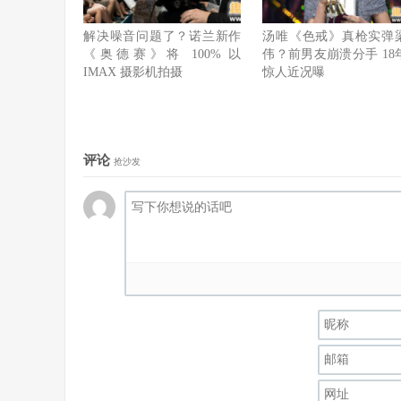
解决噪音问题了？诺兰新作
汤唯《色戒》真枪实弹
《奥德赛》将 100% 以
伟？前男友崩溃分手 18
IMAX 摄影机拍摄
惊人近况曝
评论
抢沙发