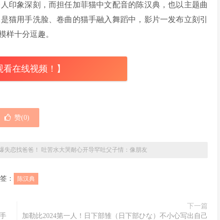
令人印象深刻，而担任加菲猫中文配音的陈汉典，也以主题曲
像是猫用手洗脸、卷曲的猫手融入舞蹈中，影片一发布立刻引
模样十分逗趣。
观看在线视频！】
赞(
0
)
爆失恋找爸爸！ 吐苦水大哭耐心开导罕吐父子情：像朋友
签：
陈汉典
下一篇
手
加勒比2024第一人！日下部雏（日下部ひな）不小心写出自己