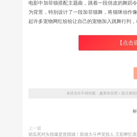
电影中加菲猫搭配主题曲，跳着一段俏皮的舞蹈
为背景，特别设计了一段加菲猫舞，将猫咪动作
起许多宠物网红纷纷让自己的宠物加入跳舞行列，
【点击
未经允许不得转载：
趣果弥音吧
»
陈汉典惊
标
上一篇
胡瓜死对头惊爆是曾国城！双雄大斗声笑惊人 王彩桦忆亲