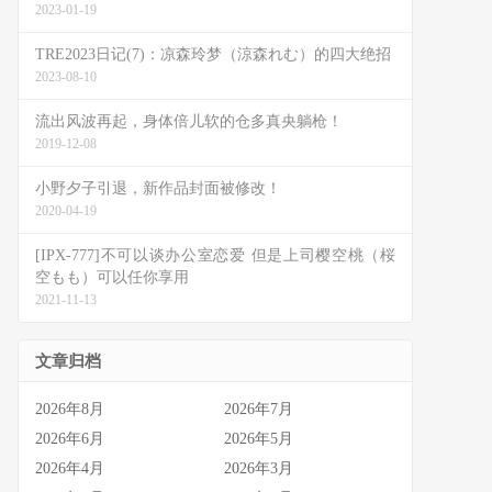
2023-01-19
TRE2023日记(7)：凉森玲梦（涼森れむ）的四大绝招
2023-08-10
流出风波再起，身体倍儿软的仓多真央躺枪！
2019-12-08
小野夕子引退，新作品封面被修改！
2020-04-19
[IPX-777]不可以谈办公室恋爱 但是上司樱空桃（桜
空もも）可以任你享用
2021-11-13
文章归档
2026年8月
2026年7月
2026年6月
2026年5月
2026年4月
2026年3月