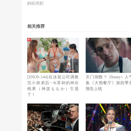
妈铅球奶
相关推荐
[SNOS-144]在泳装公司调教
关门倒数？ Disney+ 
完小弟弟后⋯K罩杯的神乐
集《大熊餐厅》第四季
桃果（神楽ももか）引退
预告上线
了！