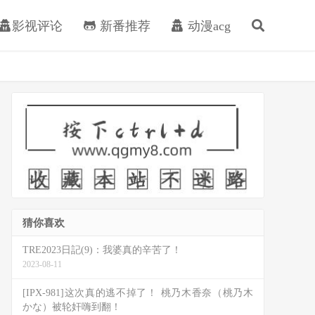
影视评论
新番推荐
动漫acg
猜你喜欢
TRE2023日記(9)：我婆真的辛苦了！
2023-08-11
[IPX-981]这次真的逃不掉了！ 桃乃木香奈（桃乃木
かな）被轮奸嗨到翻！