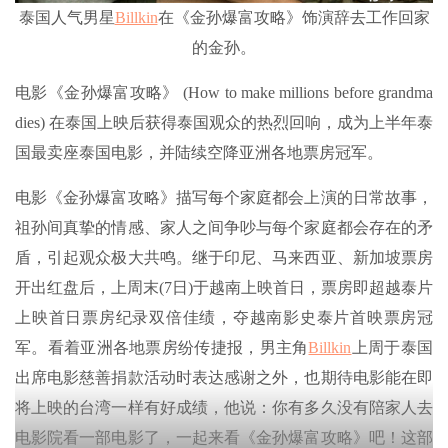
泰国人气男星
Billkin
在《金孙爆富攻略》饰演辞去工作回家
的金孙。
电影《金孙爆富攻略》 (How to make millions before grandma
dies) 在泰国上映后获得泰国观众的热烈回响，成为上半年泰
国最卖座泰国电影，并陆续空降亚洲各地票房冠军。
电影《金孙爆富攻略》描写每个家庭都会上演的日常故事，
祖孙间真挚的情感、家人之间争吵与每个家庭都会存在的矛
盾，引起观众极大共鸣。继于印尼、马来西亚、新加坡票房
开出红盘后，上周末(7日)于越南上映首日，票房即超越泰片
上映首日票房纪录双倍佳绩，夺越南影史泰片首映票房冠
军。看着亚洲各地票房纷传捷报，男主角
Billkin
上周于泰国
出席电影慈善捐款活动时表达感谢之外，也期待电影能在即
将上映的台湾一样有好成绩，他说：你有多久没有陪家人去
电影院看一部电影了，一起来看《金孙爆富攻略》吧！这部