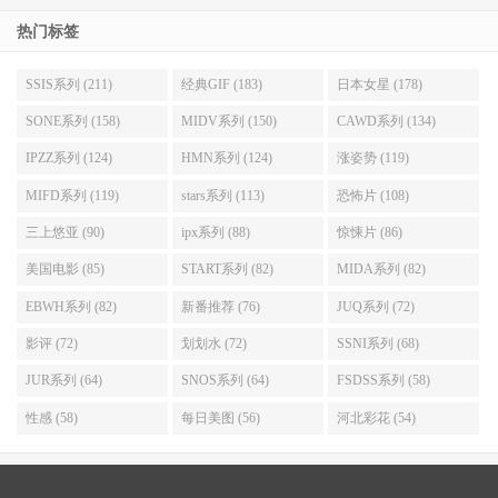
热门标签
SSIS系列 (211)
经典GIF (183)
日本女星 (178)
SONE系列 (158)
MIDV系列 (150)
CAWD系列 (134)
IPZZ系列 (124)
HMN系列 (124)
涨姿势 (119)
MIFD系列 (119)
stars系列 (113)
恐怖片 (108)
三上悠亚 (90)
ipx系列 (88)
惊悚片 (86)
美国电影 (85)
START系列 (82)
MIDA系列 (82)
EBWH系列 (82)
新番推荐 (76)
JUQ系列 (72)
影评 (72)
划划水 (72)
SSNI系列 (68)
JUR系列 (64)
SNOS系列 (64)
FSDSS系列 (58)
性感 (58)
每日美图 (56)
河北彩花 (54)