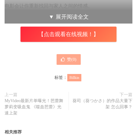
电影会让你重新找回与家人之间的情感。
▼
展开阅读全文
【点击观看在线视频！】
赞(
0
)
标签：
Billkin
上一篇
下一篇
MyVideo最新片单曝光！芭蕾舞
葵司（葵つかさ）的作品大量下
萝莉变吸血鬼 《噬血芭蕾》光
架 怎么回事？
《金孙爆富攻略》空降多国票房冠军。
速上架
电影《金孙爆富攻略》除了男主角的人气加持以外，饰演奶
相关推荐
奶的素人演员乌萨萨梅坎姆Usha Seamkhum（小名Taew）也