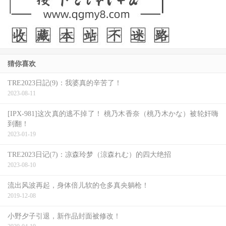
猜你喜欢
TRE2023日記(9)：我婆真的辛苦了！
2023-08-11
[IPX-981]这次真的逃不掉了！ 桃乃木香奈（桃乃木かな）被轮奸嗨
到翻！
2023-01-19
TRE2023日记(7)：凉森玲梦（涼森れむ）的四大绝招
2023-08-10
流出风波再起，身体倍儿软的仓多真央躺枪！
2019-12-08
小野夕子引退，新作品封面被修改！