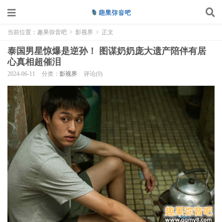
当前位置：
趣果弥音吧
>
影视界
>
正文
泰国男星惊爆是逆孙！ 图谋奶奶庞大遗产陪伴有居
心真相超催泪
2024-06-11
分类：
影视界
评论(0)