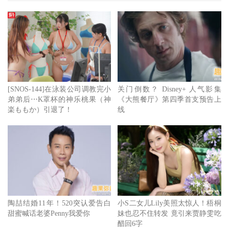
因电影走红亚洲各地，日前Taew前往印尼宣传时，甚至引
发影迷轰动，机场被粉丝包围挤爆，足见电影的成功。
而奶奶Taew在接受访问时坦言，当时得知电影《金孙爆富
攻略》要与
Billkin
合作时，他其实完全不知道这位巨星有多
红，还问导演他是哪位？完全不知道男主角有多红的她，还
[SNOS-144]在泳装公司调教完小
关门倒数？ Disney+ 人气影集
是透过家中的孙子才得知Billkin的知名度，她说：一起工作
弟弟后⋯K罩杯的神乐桃果（神
《大熊餐厅》第四季首支预告上
后我看到了这个男孩的专业与魅力，我立刻明白了为什么他
楽ももか）引退了！
线
如此受人喜爱，我们之间的感情也因为电影，有如真正的奶
奶与孙子般的互相疼爱，非常难忘。
陶喆结婚11年！520突认爱告白
小S二女儿Lily美照太惊人！梧桐
甜蜜喊话老婆Penny我爱你
妹也忍不住转发 竟引来贾静雯吃
醋回6字