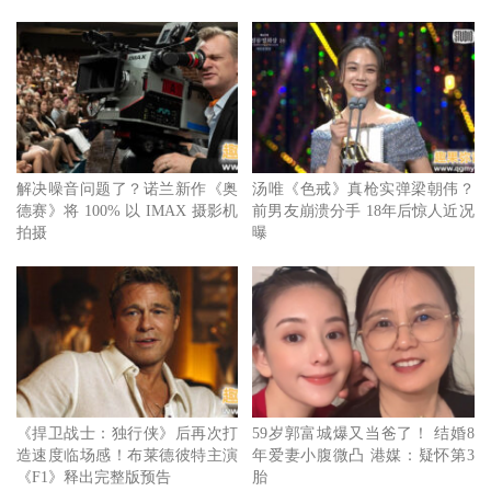
《金孙爆富攻略》金孙Billkin超夯，素人奶奶Taew坦言不知
他是谁。
解决噪音问题了？诺兰新作《奥
汤唯《色戒》真枪实弹梁朝伟？
电影《金孙爆富攻略》故事描述小安（普提蓬阿萨拉塔纳功
德赛》将 100% 以 IMAX 摄影机
前男友崩溃分手 18年后惊人近况
拍摄
曝
饰）决定辞去工作，回到家中照顾罹癌的奶奶（乌萨萨梅坎
姆饰）。然而，孙子看似孝顺照顾的心，但其实并非出自于
对奶奶的爱。在得知亲戚小梅（彤达婉奔提维此弓 饰）从
爷爷那里继承了价值千万的房产后，他费尽千辛万苦，希望
博取奶奶的信任。然而，奶奶用智慧让小安慢慢地学会生
活，在朝夕相处下小安的心态渐渐有了改变。
《捍卫战士：独行侠》后再次打
59岁郭富城爆又当爸了！ 结婚8
造速度临场感！布莱德彼特主演
年爱妻小腹微凸 港媒：疑怀第3
《F1》释出完整版预告
胎