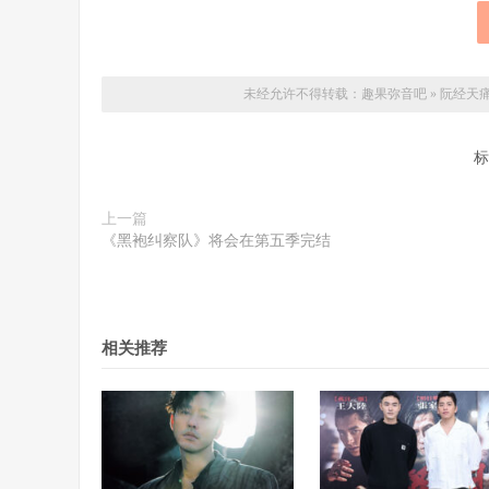
未经允许不得转载：
趣果弥音吧
»
阮经天痛
标
上一篇
《黑袍纠察队》将会在第五季完结
相关推荐