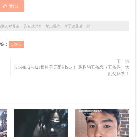
赞(
1
)
别70岁母亲！ 告别式时间、地点曝光 孝子送最后一程
签：
阮经天
下一篇
[SONE-276]21根棒子无限制Sex！ 最胸的五条恋（五条戀）大
乱交解禁！