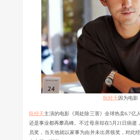
阮经天
因为电影
阮经天
主演的电影《周处除三害》全球热卖6.7
还是事业都再攀高峰。不过母亲却在5月21日病逝
员奖，当天他就以家事为由并未出席领奖，对此