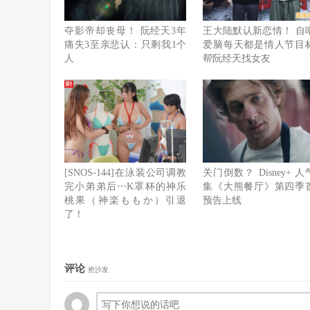
夺影帝却丧母！ 阮经天3年
王大陆默认新恋情！ 自
痛失3至亲悲认：只剩我1个
爱脑每天都是情人节目
人
帮阮经天找女友
[SNOS-144]在泳装公司调教
关门倒数？ Disney+ 
完小弟弟后⋯K罩杯的神乐
集《大熊餐厅》第四季
桃果（神楽ももか）引退
预告上线
了！
评论
抢沙发