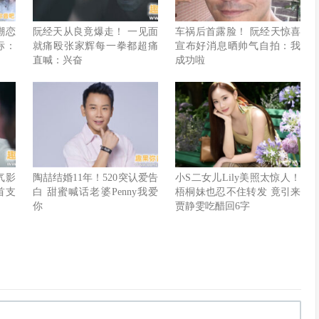
嘲恋
阮经天从良竟爆走！ 一见面
车祸后首露脸！ 阮经天惊喜
标：
就痛殴张家辉每一拳都超痛
宣布好消息晒帅气自拍：我
直喊：兴奋
成功啦
人气影
陶喆结婚11年！520突认爱告
小S二女儿Lily美照太惊人！
首支
白 甜蜜喊话老婆Penny我爱
梧桐妹也忍不住转发 竟引来
你
贾静雯吃醋回6字