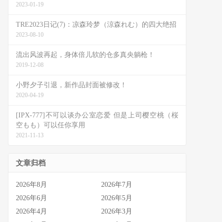
2023-01-19
TRE2023日记(7)：凉森玲梦（涼森れむ）的四大绝招
2023-08-10
流出风波再起，身体倍儿软的仓多真央躺枪！
2019-12-08
小野夕子引退，新作品封面被修改！
2020-04-19
[IPX-777]不可以谈办公室恋爱 但是上司樱空桃（桜
空もも）可以任你享用
2021-11-13
文章归档
2026年8月
2026年7月
2026年6月
2026年5月
2026年4月
2026年3月