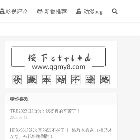
影视评论
新番推荐
动漫acg
猜你喜欢
TRE2023日記(9)：我婆真的辛苦了！
2023-08-11
[IPX-981]这次真的逃不掉了！ 桃乃木香奈（桃乃木
かな）被轮奸嗨到翻！