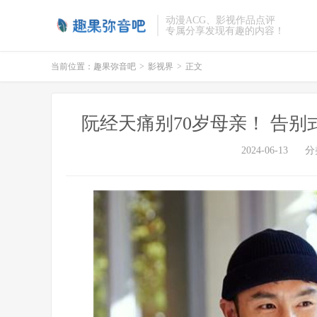
动漫ACG、影视作品点评
专属分享发现有趣的内容！
当前位置：
趣果弥音吧
>
影视界
>
正文
阮经天痛别70岁母亲！ 告
2024-06-13
分