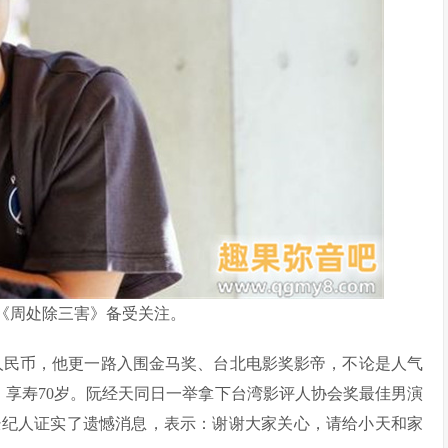
《周处除三害》备受关注。
亿人民币，他更一路入围金马奖、台北电影奖影帝，不论是人气
，享寿70岁。阮经天同日一举拿下台湾影评人协会奖最佳男演
经纪人证实了遗憾消息，表示：谢谢大家关心，请给小天和家