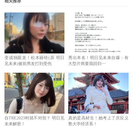
相关推荐
没有让自己闲着，在这段期间她学了算命、打麻将、也去上
了影片剪辑的课程，也有些时候什么都不做，就只是想死ー
然后夏天就到了，她想工作，想玩耍，然后，还是想死。
虽然没有更新twitter(她还是习惯称X为twitter)，不过其实有
很多想法想说，或许会另外再开一个帐号好好说；回首过
变成独眼龙！松本丽铃(原 明日
秀出本名！明日见未来自爆：有
去，4年前的时候YouTube频道曾经有超过15万人订阅但她觉
见未来)被前男友打到受伤
大型片商要我回归⋯
得不太适合自己，后来转战艾薇界也不是自己的意愿而是一
步一步被推着走的，现在最想要的做自己想要做的事，过自
己要过的生活〜
自TRE2023时就不对劲？ 明日见
真的是高材生！她考上了庆应义
未来解密！
塾大学经济系！