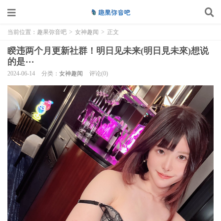
当前位置：
趣果弥音吧
>
女神趣闻
>
正文
睽违两个月更新社群！明日见未来(明日見未來)想说
的是⋯
2024-06-14
分类：
女神趣闻
评论(0)