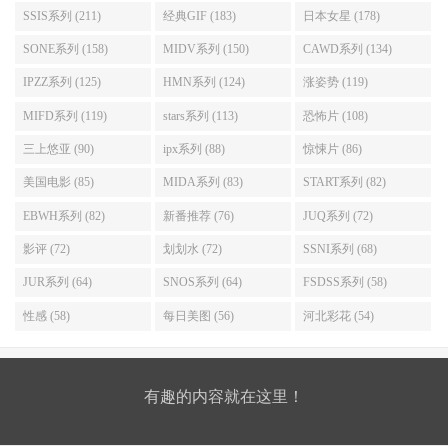
SSIS系列 (211)
经典GIF (183)
日本女星 (178)
SONE系列 (158)
MIDV系列 (150)
CAWD系列 (134)
IPZZ系列 (125)
HMN系列 (124)
涨姿势 (119)
MIFD系列 (119)
stars系列 (113)
恐怖片 (108)
三上悠亚 (90)
ipx系列 (88)
惊悚片 (86)
美国电影 (85)
MIDA系列 (83)
START系列 (82)
EBWH系列 (82)
新番推荐 (76)
JUQ系列 (72)
影评 (72)
划划水 (72)
SSNI系列 (68)
JUR系列 (64)
SNOS系列 (64)
FSDSS系列 (58)
性感 (58)
每日美图 (56)
河北彩花 (54)
有趣的内容就在这里！