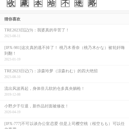
最后她说，想要个经纪人！
猜你喜欢
嗯，坦白说，蛮负面的，而且重点是明日见虽然说了想工
TRE2023日記(9)：我婆真的辛苦了！
作，但应该指的不是艾薇女艺人的工作，至于她想做什么我
2023-08-11
看可能现在也没有答案；另外，虽然之前去上了影音剪辑的
[IPX-981]这次真的逃不掉了！ 桃乃木香奈（桃乃木かな）被轮奸嗨
课程、过去也曾经是15万订阅的油土伯，但先不要讲现在的
到翻！
2023-01-19
Youtuber因为长片不好做导致流量下降，做Youtuber所需要
的成本和实质收益真的是不成比例，我也不是很建议社长大
TRE2023日记(7)：凉森玲梦（涼森れむ）的四大绝招
2023-08-10
人去做这块〜
流出风波再起，身体倍儿软的仓多真央躺枪！
所以除了很负面的想法外，
明日见未来
(明日見未來)一连两
2019-12-08
篇发文看完我觉得这段时间的休息她好像也没找到什么新方
小野夕子引退，新作品封面被修改！
向；我是觉得不拍艾薇没关系，如果生活没问题再休息一下
2020-04-19
也行，明日见现在要做的是情绪排毒，整天把想死挂在嘴边
[IPX-777]不可以谈办公室恋爱 但是上司樱空桃（桜空もも）可以任
实在不行啊⋯