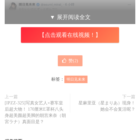
▼
展开阅读全文
【点击观看在线视频！】
赞(
2
)
标签：
明日见未来
上一篇
下一篇
[IPZZ-325]写真女艺人×赛车皇
星麻里亚（星まりあ）现身！
后超大物！ 170厘米E罩杯八头
她会不会复活呢？
身超美颜超美脚的朝宫来奈（朝
宮ラナ）真面目是？
社长大人说了，这一阵子身体不好，总是在生病，不过她也