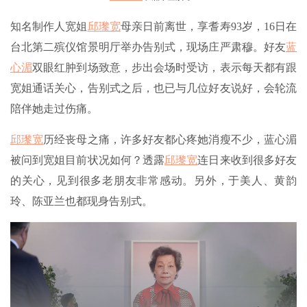
知名制作人宽姐
邱瓈宽
母亲日前离世，享耆寿93岁，16日在
台北第二殡仪馆景明厅举办告别式，现场庄严肃穆。好友
蓝
心湄
双眼红肿到场致意，步出会场时受访，表示每天都有跟
宽姐通话关心，告别式之后，也已与几位好友说好，会轮流
陪伴她走过伤痛。
邱瓈宽
历经丧母之痛，许多好友都心疼她消瘦不少，蓝心湄
被问到宽姐目前状况如何？透露
邱瓈宽
连日来收到很多好友
的关心，见到很多老朋友非常感动。另外，于美人、黄韵
玲、陈亚兰也都现身告别式。