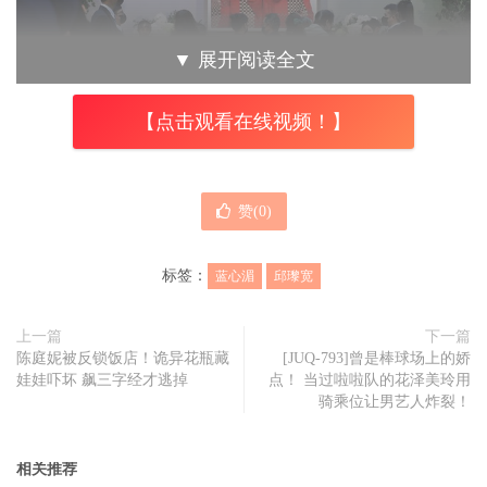
▼
展开阅读全文
【点击观看在线视频！】
宽姐邱瓈宽亲自为母亲挑选遗照。
赞(
0
)
邱瓈宽在告别式上致词，一度哽咽说不出话，回忆起在香港
标签：
蓝心湄
邱瓈宽
工作时接到母亲电话，更是忍不住落泪，并表示：我妈妈的
教育方式有她的人生道理，有时候人生不就是这样吗、有些
上一篇
下一篇
事情想一想，就是我知道啦。
陈庭妮被反锁饭店！诡异花瓶藏
[JUQ-793]曾是棒球场上的娇
娃娃吓坏 飙三字经才逃掉
点！ 当过啦啦队的花泽美玲用
骑乘位让男艺人炸裂！
相关推荐