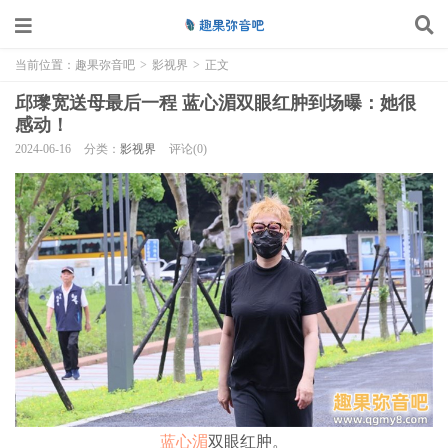
当前位置：
趣果弥音吧
>
影视界
>
正文
邱瓈宽送母最后一程 蓝心湄双眼红肿到场曝：她很
感动！
2024-06-16
分类：
影视界
评论(0)
蓝心湄
双眼红肿。