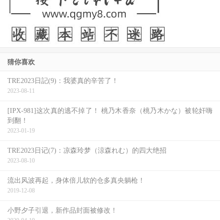
猜你喜欢
TRE2023日記(9)：我婆真的辛苦了！
2023-08-11
[IPX-981]这次真的逃不掉了！ 桃乃木香奈（桃乃木かな）被轮奸嗨
到翻！
2023-01-19
TRE2023日记(7)：凉森玲梦（涼森れむ）的四大绝招
2023-08-10
流出风波再起，身体倍儿软的仓多真央躺枪！
2019-12-08
小野夕子引退，新作品封面被修改！