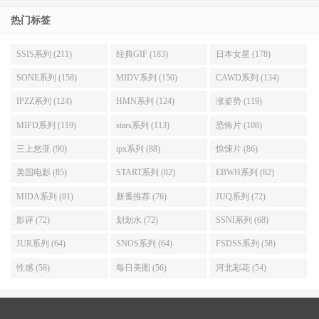
热门标签
SSIS系列 (211)
经典GIF (183)
日本女星 (178)
SONE系列 (158)
MIDV系列 (150)
CAWD系列 (134)
IPZZ系列 (124)
HMN系列 (124)
涨姿势 (119)
MIFD系列 (119)
stars系列 (113)
恐怖片 (108)
三上悠亚 (90)
ipx系列 (88)
惊悚片 (86)
美国电影 (85)
START系列 (82)
EBWH系列 (82)
MIDA系列 (81)
新番推荐 (76)
JUQ系列 (72)
影评 (72)
划划水 (72)
SSNI系列 (68)
JUR系列 (64)
SNOS系列 (64)
FSDSS系列 (58)
性感 (58)
每日美图 (56)
河北彩花 (54)