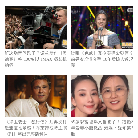
解决噪音问题了？诺兰新作《奥
汤唯《色戒》真枪实弹梁朝伟？
德赛》将 100% 以 IMAX 摄影机
前男友崩溃分手 18年后惊人近况
拍摄
曝
《捍卫战士：独行侠》后再次打
59岁郭富城爆又当爸了！ 结婚8
造速度临场感！布莱德彼特主演
年爱妻小腹微凸 港媒：疑怀第3
《F1》释出完整版预告
胎