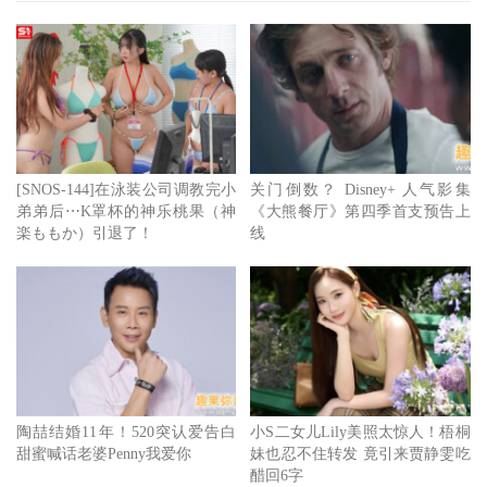
[SNOS-144]在泳装公司调教完小
关门倒数？ Disney+ 人气影集
弟弟后⋯K罩杯的神乐桃果（神
《大熊餐厅》第四季首支预告上
楽ももか）引退了！
线
陶喆结婚11年！520突认爱告白
小S二女儿Lily美照太惊人！梧桐
甜蜜喊话老婆Penny我爱你
妹也忍不住转发 竟引来贾静雯吃
醋回6字