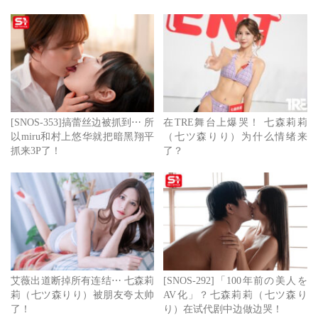
[SNOS-353]搞蕾丝边被抓到⋯ 所
在TRE舞台上爆哭！ 七森莉莉
以miru和村上悠华就把暗黑翔平
（七ツ森りり）为什么情绪来
抓来3P了！
了？
艾薇出道断掉所有连结⋯ 七森莉
[SNOS-292]「100年前の美人を
莉（七ツ森りり）被朋友夸太帅
AV化」？七森莉莉（七ツ森り
了！
り）在试代剧中边做边哭！