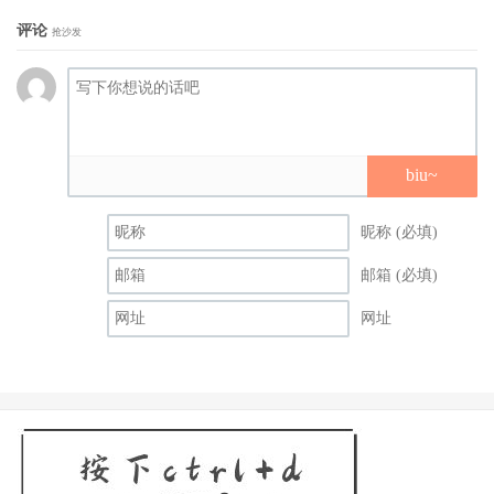
评论
抢沙发
biu~
昵称 (必填)
这就不用怀疑了，当然是，我大概是二月的时候知道有这个
邮箱 (必填)
计划的，但也不是多么神通广大，而是要约某位S1的女艺人
网址
来摄影会时对方跟我说6月很忙，因为有自己的新作品要
拍、有和影迷的见面会还有接近非常召唤等级的大型共演要
拍，所以希望我不要约6月～
从目前流出的照片来看，应该非常多S1的女艺人收到了动员
令，大家可以从社群流出的合照来拼凑一下演出阵容—如果