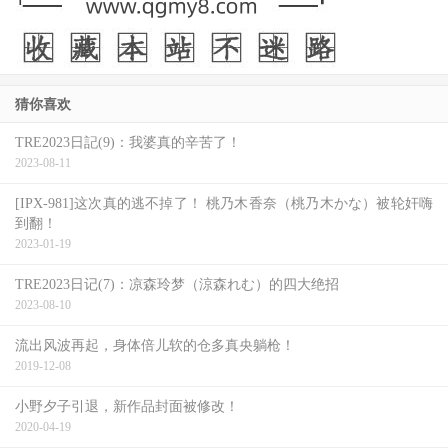
你问我有谁？很抱歉我知道的和你们差不多，因为演出的资
讯只有片商能公布，所以经纪公司就算愿意透露也会加一句
你绝对不可以写出来，与其知道秘密憋不住不如从一开始就
猜你喜欢
不要问，所以我也没有确切的名单—
TRE2023日記(9)：我婆真的辛苦了！
2023-08-11
[IPX-981]这次真的逃不掉了！ 桃乃木香奈（桃乃木かな）被轮奸嗨
到翻！
2023-01-19
TRE2023日记(7)：凉森玲梦（涼森れむ）的四大绝招
2023-08-10
流出风波再起，身体倍儿软的仓多真央躺枪！
2019-12-08
小野夕子引退，新作品封面被修改！
2020-04-19