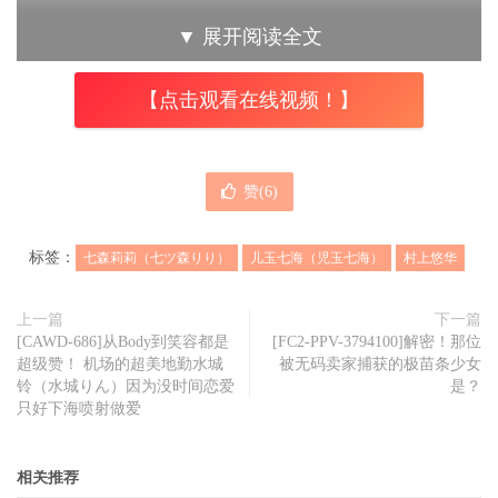
▼
展开阅读全文
【点击观看在线视频！】
赞(
6
)
标签：
七森莉莉（七ツ森りり）
儿玉七海（児玉七海）
村上悠华
上一篇
下一篇
[CAWD-686]从Body到笑容都是
[FC2-PPV-3794100]解密！那位
超级赞！ 机场的超美地勤水城
被无码卖家捕获的极苗条少女
铃（水城りん）因为没时间恋爱
是？
只好下海喷射做爱
相关推荐