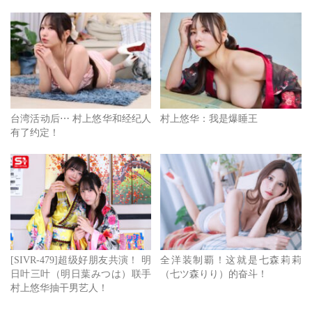
台湾活动后⋯ 村上悠华和经纪人
村上悠华：我是爆睡王
有了约定！
[SIVR-479]超级好朋友共演！ 明
全洋装制覇！这就是七森莉莉
日叶三叶（明日葉みつは）联手
（七ツ森りり）的奋斗！
村上悠华抽干男艺人！