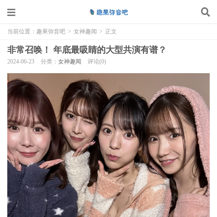
当前位置：
趣果弥音吧
>
女神趣闻
>
正文
非常召唤！ 年底最吸睛的大型共演有谱？
2024-06-23
分类：
女神趣闻
评论(0)