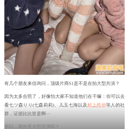
有几个朋友来信询问，顶级片商S1是不是在拍大型共演？
因为太多合照了，好像怕大家不知道他们在干嘛：你可以去
看七ツ森りり(七森莉莉)、儿玉七海以及
村上悠华
等人的社
群，证据比比皆是啊⋯
所以，真的是大型共演吗？