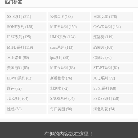
看，这肯定是2024年最吸睛的作品～
热门标签
SSIS系列 (211)
经典GIF (183)
日本女星 (178)
SONE系列 (158)
MIDV系列 (150)
CAWD系列 (134)
IPZZ系列 (125)
HMN系列 (124)
涨姿势 (119)
MIFD系列 (119)
stars系列 (113)
恐怖片 (108)
三上悠亚 (90)
ipx系列 (88)
惊悚片 (86)
美国电影 (85)
MIDA系列 (83)
START系列 (82)
EBWH系列 (82)
新番推荐 (76)
JUQ系列 (72)
影评 (72)
划划水 (72)
SSNI系列 (68)
JUR系列 (64)
SNOS系列 (64)
FSDSS系列 (58)
性感 (58)
每日美图 (56)
河北彩花 (54)
有趣的内容就在这里！