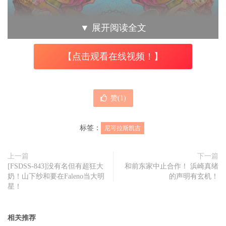
▼
展开阅读全文
【点击观看在线视频！】
赞(
1
)
标签：
尼可拉斯凯吉
上一篇
下一篇
[FSDSS-843]没有名但有超狂大
和前东家中止合作！ 浜崎真绪
奶！山下纱和要在Faleno当大明
的声明有玄机！
星！
《超吉任务》尼可拉斯凯吉把真实人生融合电影情节。
相关推荐