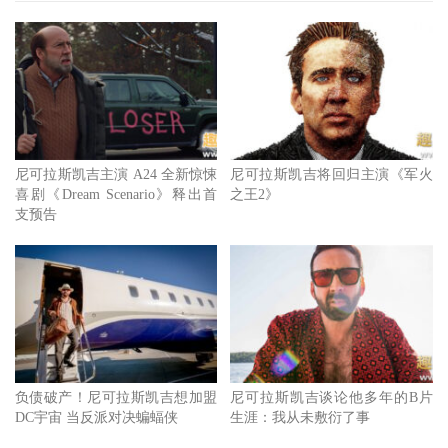
尼可拉斯凯吉曾被拍到在拉斯维加斯一家餐厅发酒疯，跟人
发生口角还差点发生肢体冲突，由于他满脸胡子未刮，还光
脚坐在沙发上，被服务生当做来闹事的流浪汉，堂堂影帝沦
落这种下场，令人不胜唏嘘。
从票房保证的影帝，变成被媒体称为负债烂片王的尼可拉斯
凯吉，虽然一度低潮落魄，但也没有因此丧志，先前接受杂
尼可拉斯凯吉主演 A24 全新惊悚
尼可拉斯凯吉将回归主演《军火
喜剧《Dream Scenario》释出首
之王2》
志专访，曾透露自己干脆把这段破产人生，搬上大屏幕来呈
支预告
现，出演电影《超吉任务》，就是饰演一段破产的人生故
事，另外尼可拉斯凯吉也透露，自己虽然曾经负债过，但目
前也都还清债务，而雨过天晴的他，票房也不断回温，如今
已走过低谷，准备再创下一个高峰。
负债破产！尼可拉斯凯吉想加盟
尼可拉斯凯吉谈论他多年的B片
DC宇宙 当反派对决蝙蝠侠
生涯：我从未敷衍了事