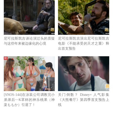
尼可拉斯凯吉谈论演过头的质疑
尼可拉斯凯吉演出尼可拉斯凯吉
与这些年来被边缘化的心境
电影《不能承受的天才之重》释
出首支预告
[SNOS-144]在泳装公司调教完小
关门倒数？ Disney+ 人气影集
弟弟后⋯K罩杯的神乐桃果（神
《大熊餐厅》第四季首支预告上
楽ももか）引退了！
线