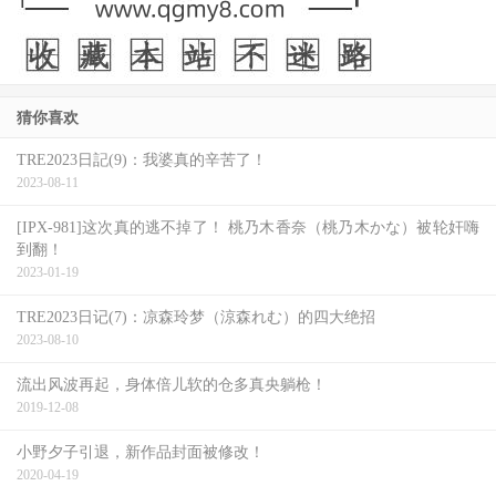
猜你喜欢
TRE2023日記(9)：我婆真的辛苦了！
2023-08-11
[IPX-981]这次真的逃不掉了！ 桃乃木香奈（桃乃木かな）被轮奸嗨
到翻！
2023-01-19
TRE2023日记(7)：凉森玲梦（涼森れむ）的四大绝招
2023-08-10
流出风波再起，身体倍儿软的仓多真央躺枪！
2019-12-08
小野夕子引退，新作品封面被修改！
2020-04-19