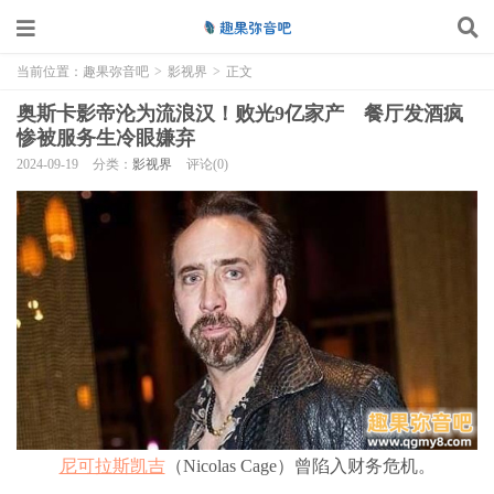
当前位置：
趣果弥音吧
>
影视界
>
正文
奥斯卡影帝沦为流浪汉！败光9亿家产 餐厅发酒疯
惨被服务生冷眼嫌弃
2024-09-19
分类：
影视界
评论(0)
尼可拉斯凯吉
（Nicolas Cage）曾陷入财务危机。