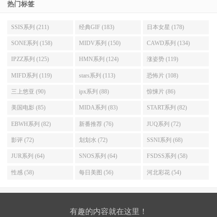
热门标签
SSIS系列 (211)
经典GIF (183)
日本女星 (178)
SONE系列 (158)
MIDV系列 (150)
CAWD系列 (134)
IPZZ系列 (125)
HMN系列 (124)
涨姿势 (119)
MIFD系列 (119)
stars系列 (113)
恐怖片 (108)
三上悠亚 (90)
ipx系列 (88)
惊悚片 (86)
美国电影 (85)
MIDA系列 (83)
START系列 (82)
EBWH系列 (82)
新番推荐 (76)
JUQ系列 (72)
影评 (72)
划划水 (72)
SSNI系列 (68)
JUR系列 (64)
SNOS系列 (64)
FSDSS系列 (58)
性感 (58)
每日美图 (56)
河北彩花 (54)
有趣的内容就在这里！