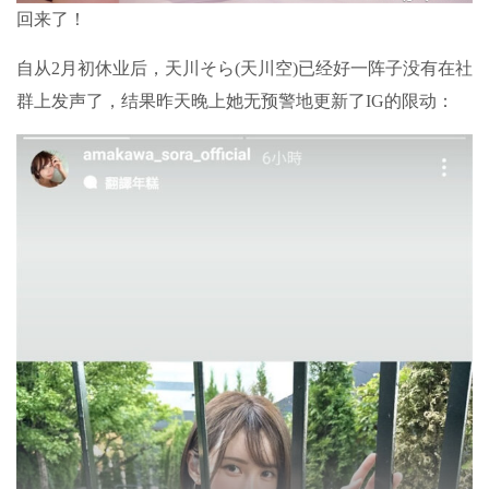
回来了！
自从2月初休业后，天川そら(天川空)已经好一阵子没有在社
群上发声了，结果昨天晚上她无预警地更新了IG的限动：