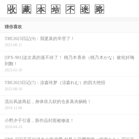
猜你喜欢
TRE2023日記(9)：我婆真的辛苦了！
2023-08-11
[IPX-981]这次真的逃不掉了！ 桃乃木香奈（桃乃木かな）被轮奸嗨
到翻！
所以除非是Alp忘了把天川そら(天川空)的名字放到官网或是
2023-01-19
天川そら(天川空)不要经纪公司了只想和FC2平台的卖家合
TRE2023日记(7)：凉森玲梦（涼森れむ）的四大绝招
作，不然现在看似没有事务所的她一定要找新东家才能回去
2023-08-10
有码界拍片，所以接下来这就是我的工作了，我会想办法找
流出风波再起，身体倍儿软的仓多真央躺枪！
出她的经纪公司，不管是待在Alp没走也好或是有新的事务
2019-12-08
所也罢，一定会给大家交代：
小野夕子引退，新作品封面被修改！
2020-04-19
等我〜〜