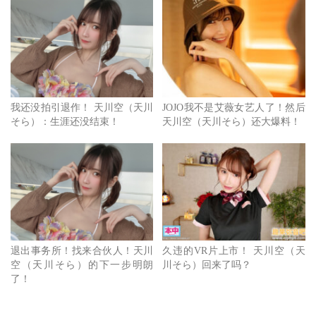
我还没拍引退作！ 天川空（天川
JOJO我不是艾薇女艺人了！然后
そら）：生涯还没结束！
天川空（天川そら）还大爆料！
坦白说，我现在没办法给答案。
一来是目前得到的资讯太少，我和大家都一样就只有看到天
川そら(天川空)发在IG上的限动，二来直到目前发文为止，
退出事务所！找来合伙人！天川
久违的VR片上市！ 天川空（天
空（天川そら）的下一步明朗
川そら）回来了吗？
天川そら(天川空)并没有更新自己的X(有两个)，我不知道是
了！
忘了更新还是有意避之，但我知道在休业前她的经纪公司是
Arrows，在被其他八家事务所抵制后这家经纪公司和AllPro