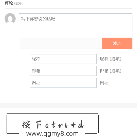
评论
抢沙发
整并成了Alp后，目前在官网的女艺人名单上是没有天川そ
ら(天川空)的名字…
biu~
昵称 (必填)
邮箱 (必填)
网址