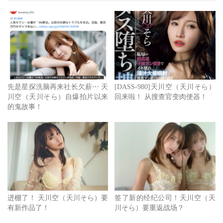
思念这位美颜细身巨乳女艺人的粉丝绝对不只我一个，先不
管这7个多月的时间她在干嘛，就和星まりあ(星麻里亚)一
样，大家都想知道这位女艺人的回来是什么意思？应该不只
有在社群发文、会去拍片对不对？
先是星探洗脑再来社长欠薪⋯ 天
[DASS-980]天川空（天川そら）
川空（天川そら）自爆拍片以来
回来啦！ 从搜查官变肉便器！
的鬼故事！
进棚了！ 天川空（天川そら）要
签了新的经纪公司！天川空（天
有新作品了！
川そら）要重返战场？