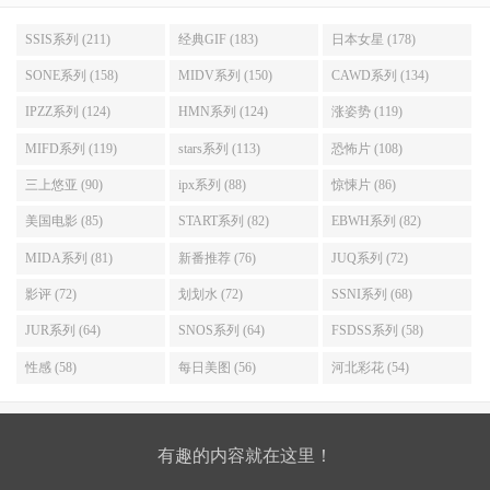
SSIS系列 (211)
经典GIF (183)
日本女星 (178)
SONE系列 (158)
MIDV系列 (150)
CAWD系列 (134)
IPZZ系列 (124)
HMN系列 (124)
涨姿势 (119)
MIFD系列 (119)
stars系列 (113)
恐怖片 (108)
三上悠亚 (90)
ipx系列 (88)
惊悚片 (86)
美国电影 (85)
START系列 (82)
EBWH系列 (82)
MIDA系列 (81)
新番推荐 (76)
JUQ系列 (72)
影评 (72)
划划水 (72)
SSNI系列 (68)
JUR系列 (64)
SNOS系列 (64)
FSDSS系列 (58)
性感 (58)
每日美图 (56)
河北彩花 (54)
有趣的内容就在这里！