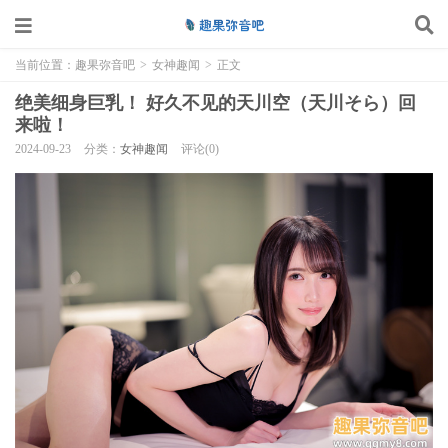
当前位置：
趣果弥音吧
>
女神趣闻
>
正文
绝美细身巨乳！ 好久不见的天川空（天川そら）回
来啦！
2024-09-23
分类：
女神趣闻
评论(0)