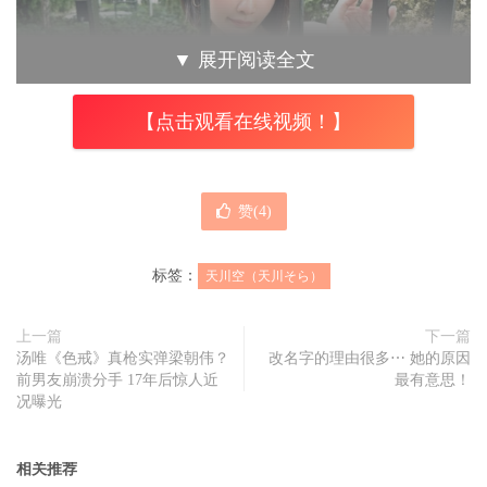
▼
展开阅读全文
【点击观看在线视频！】
赞(
4
)
标签：
天川空（天川そら）
上一篇
下一篇
汤唯《色戒》真枪实弹梁朝伟？
改名字的理由很多⋯ 她的原因
前男友崩溃分手 17年后惊人近
最有意思！
况曝光
ただいま、会いたかった？(我回来了，想我吗？)
相关推荐
想，想死了，真是没想到天川そら(天川空)突然就回来了，