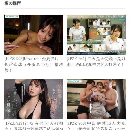
相关推荐
[IPZZ-902]Ideapocket变更发片！
[IPZZ-931] 白天是天使晚上是奴
长滨蜜璃（長浜みつり）被洗
隶！ 西田瑞希被男艺人打爆了！
脸！
[IPZZ-929]让所有男艺人都潮
[IPZZ-958]中出解禁16人大乱
吹！ 最强战力的美琴千绪专治M
交！ J奶女社长雏乃花音（ひな