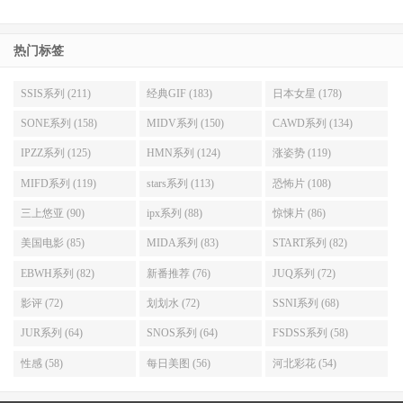
热门标签
SSIS系列 (211)
经典GIF (183)
日本女星 (178)
SONE系列 (158)
MIDV系列 (150)
CAWD系列 (134)
IPZZ系列 (125)
HMN系列 (124)
涨姿势 (119)
MIFD系列 (119)
stars系列 (113)
恐怖片 (108)
三上悠亚 (90)
ipx系列 (88)
惊悚片 (86)
美国电影 (85)
MIDA系列 (83)
START系列 (82)
但，真的就是把西宫ゆめ(西宫梦)Call过来然后乱搞12小时
EBWH系列 (82)
新番推荐 (76)
JUQ系列 (72)
就可以了吗？片子有这么好拍吗？
影评 (72)
划划水 (72)
SSNI系列 (68)
去过现场的人应该知道、熟悉拍摄作业的朋友想一想也能明
JUR系列 (64)
SNOS系列 (64)
FSDSS系列 (58)
白，不然真的搞过多P的朋友应该也猜得到，除非平常经过
性感 (58)
每日美图 (56)
河北彩花 (54)
很多练习，不然上场一定很乱，不是你让我我让你大家僵在
那边就是大家抢作一团变车祸现场，所以导演的存在非常重