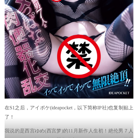
在S1之后，アイポケ(ideapocket，以下简称IP社)也复制贴上
了！
我说的是西宫ゆめ(西宫梦)的11月新作人生初！絶伦男７人