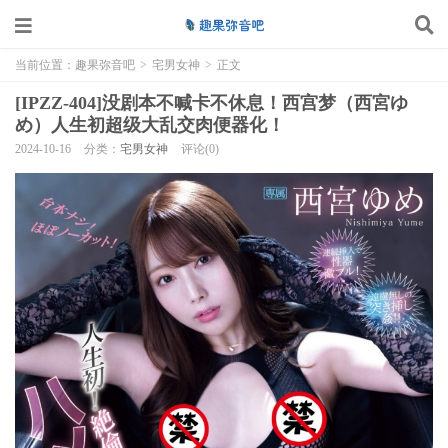
当前位置：
趣果弥音吧
>
宅男女神
>
正文
[IPZZ-404]没剧本不喊卡不休息！西宫梦（西宮ゆ
め）人生初超级大乱交肉便器化！
2024-10-16
分类：
宅男女神
评论(0)