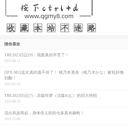
猜你喜欢
TRE2023日記(9)：我婆真的辛苦了！
2023-08-11
[IPX-981]这次真的逃不掉了！ 桃乃木香奈（桃乃木かな）被轮奸嗨
到翻！
2023-01-19
TRE2023日记(7)：凉森玲梦（涼森れむ）的四大绝招
2023-08-10
流出风波再起，身体倍儿软的仓多真央躺枪！
2019-12-08