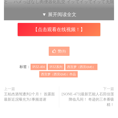
と… ハメっぱなし肉便器化乱交 イッてイッてイッて无限
絶顶！!，标题说了，这是西宫ゆめ(西宫梦)人生第一次的肉
▼
展开阅读全文
便器化乱交，アイポケ(IP社)是找来了七根粗大长的棒子来
招待西宫ゆめ(西宫梦)，没有剧本、不喊卡、没有休息，就
【点击观看在线视频！】
是一直干一直干一直干⋯
你有没有想到什么？没错，就是另一家片商S1发行、儿玉七
赞(
8
)
海的作品男达に囲まれ次から次にブッ挿され、イッてもま
たピストン! 人生初12时间大乱交：片中儿玉七海从走进摄
标签：
IPZZ-404
IPZZ系列
西宫梦（西宮ゆめ）
影棚就一直被狂抽猛送没得休息，连喝水和吃饭都要被干，
西宫梦（西宮ゆめ）作品
有够辛苦〜
上一篇
下一篇
王柏杰酒驾遭判2个月！ 首露面
[SONE-473]最新艺能人石田佳莲
最新近况曝光为1事频道谢
降临凡间！ 奇迹的三本番吸
精！