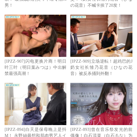
男！
の花音）不喊卡挨了20发！
[IPZZ-907]闪电更换片商！明日
[IPZZ-909]立场逆転！超鸡巴的J
叶三叶（明日葉みつは）中出解
奶女社长雏乃花音（ひなの花
禁最强高潮！
音）被反杀捅到外翻！
[IPZZ-894]白天是保母晚上是抖
[IPZZ-893]曾在音乐祭发光的前
M！ 永野紬最想和肌肉男艺人イ
偶像！白石流菜（白石るな）为