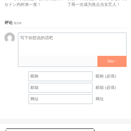
セドン内村来一发！
了再一次成为焦点当女艺人！
评论
抢沙发
biu~
昵称 (必填)
邮箱 (必填)
网址