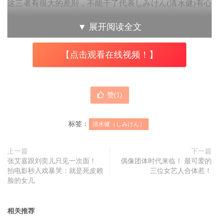
这三者有很大的差别，不能干了代表しみけん(清水健)有心
无力，硬不起来了；没得干了代表片商们觉得他效果不好或
▼
展开阅读全文
是有其他原因不能用了，让しみけん(清水健)只能用引退来
掩饰自己被淘汰的事实；不想干了则是说しみけん(清水健)
【点击观看在线视频！】
找到其他的生财之道所以选择放弃艾薇男艺人这个大家都羡
慕又很有前途的工作，那，究竟是怎样？
赞(
1
)
从しみけん(清水健)和大家说再见的媒体，答案呼之欲出！
这位资深男艺人是在YouTube上传影片向大家告知引退的决
标签：
清水健（しみけん）
定：首先，しみけん(清水健)已经引退了，所以他不是像其
他女艺人预告自己将会做到什么时候，而是他已经没在做艾
上一篇
下一篇
张艾嘉跟刘奕儿只见一次面！
偶像团体时代来临！ 最可爱的
薇男艺人了；再来，他没有引退的作品，也就是直接淡出了
拍电影秒入戏暴哭：就是死皮赖
三位女艺人合体惹！
这一行；最后也是最重要的，之所以会引退是因为某件事让
脸的女儿
しみけん(清水健)决定自2023年10月开始减少工作，最后则
是在今年4月决定引退⋯
相关推荐