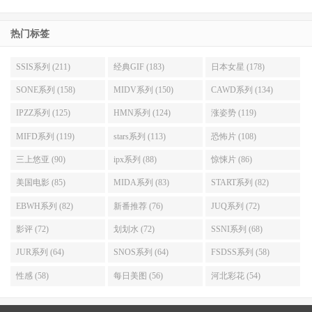
热门标签
SSIS系列 (211)
经典GIF (183)
日本女星 (178)
SONE系列 (158)
MIDV系列 (150)
CAWD系列 (134)
IPZZ系列 (125)
HMN系列 (124)
涨姿势 (119)
MIFD系列 (119)
stars系列 (113)
恐怖片 (108)
三上悠亚 (90)
ipx系列 (88)
惊悚片 (86)
美国电影 (85)
MIDA系列 (83)
START系列 (82)
EBWH系列 (82)
新番推荐 (76)
JUQ系列 (72)
影评 (72)
划划水 (72)
SSNI系列 (68)
JUR系列 (64)
SNOS系列 (64)
FSDSS系列 (58)
性感 (58)
每日美图 (56)
河北彩花 (54)