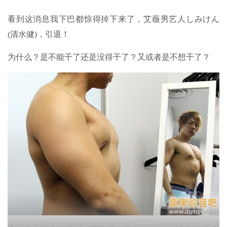
看到这消息我下巴都惊得掉下来了，艾薇男艺人しみけん
(清水健)，引退！
为什么？是不能干了还是没得干了？又或者是不想干了？