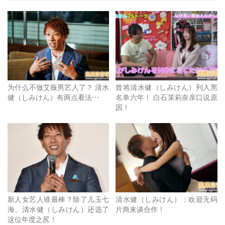
所以如果您觉得最近好像没看しみけん的英姿那是很正常
的，然后以片商自签约到作品上市差不多半年的时间来算很
快我们就再也看不到しみけん(清水健)ー至于那个让しみけ
ん(清水健)决定不玩的契机是什么呢？我觉得就是他在自媒
体上的成功ー虽然能言善道的艾薇男艺人不是没有，不过论
效果しみけん(清水健)说第二我想冠军会从缺，也因为在自
为什么不做艾薇男艺人了？ 清水
曾将清水健（しみけん）列入黑
健（しみけん）有两点看法⋯
名单六年！ 白石茉莉奈亲口说原
媒体的成功，所以しみけん(清水健)开始尝到当网红的甜
因！
头，除了曝光比起当男艺人时更多之外更重要的是商演案子
一直来，价码水涨船高：
新人女艺人谁最棒？除了儿玉七
清水健（しみけん）：欢迎无码
海、清水健（しみけん）还选了
片商来谈合作！
这位年度之尻！