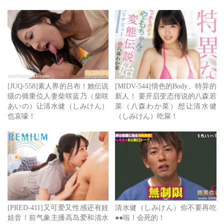
[JUQ-558]素人界的吕布！她伝说
[MIDV-544]情色的Body、特异的
级の骑乗位人妻柴咲蓝乃（柴咲
新人！ 要开启变态传说的八森若
あいの）让清水健（しみけん）
菜（八森わか菜）想让清水健
也哀嚎！
（しみけん）吃屎！
我随便举个例子，今年曾经有台湾的健康食品厂商透过我们
发Offer给他，结果しみけん(清水健)不二价八位数日币开出
[PRED-411]又可爱又性感还有娃
清水健（しみけん）你不要再吃
来，还说自己在日本就是这个价码ー虽然因为价码太高厂商
娃音！前气象主播高岛爱和清水
●●啦！会死的！
直接喊退让我没办法去查这价码是真的还是话术，但就算打