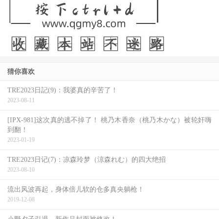
猜你喜欢
TRE2023日記(9)：我婆真的辛苦了！
2023-08-11
[IPX-981]这次真的逃不掉了！ 桃乃木香奈（桃乃木かな）被轮奸嗨
到翻！
2023-01-19
TRE2023日记(7)：凉森玲梦（涼森れむ）的四大绝招
2023-08-10
流出风波再起，身体倍儿软的仓多真央躺枪！
2019-12-08