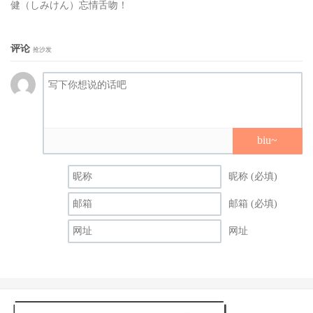
健（しみけん）忘情舌吻！
个对折也是很惊人惹〜
评论
再加上现在找他的片商没有以前多(还记得他之前发文说会
抢沙发
考虑同人艾薇的邀约吗)，所以顺势退下来也没什么不好，
反正他在这一行已经待得够久，各种光怪陆离的事都看过
了，虽然没办法像过去制作十大优秀新人专辑，但想想既然
工作没有以前多那讲出来也没太多说服力，专心当个说书人
biu~
一样很吸睛：
昵称 (必填)
邮箱 (必填)
网址