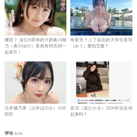
哪泥？ 这位H罩杯的大奶春川柚
有影无？上了杂志的大学生美羽
乃（春川ゆの）竟然有码无码一
（みう）要拍艾薇？
起发片！
辻井穗乃果（辻井ほのか）10月
凪光（凪ひかる）2026年还会动
回归
起来吗？
评论
抢沙发