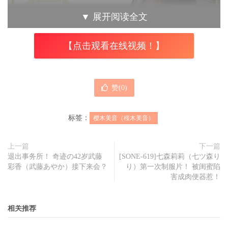
▼
展开阅读全文
【点击观看在线视频！】
赞(
0
)
标签：
樱木美音（桜木美音）
上一篇
下一篇
退出事务所！ 奇迹の42岁武藤
[SONE-619]七森莉莉（七ツ森り
彩香（武藤あやか）接下来会？
り）第一次制服片！ 被闺蜜陷
害成肉便器惹！
相关推荐