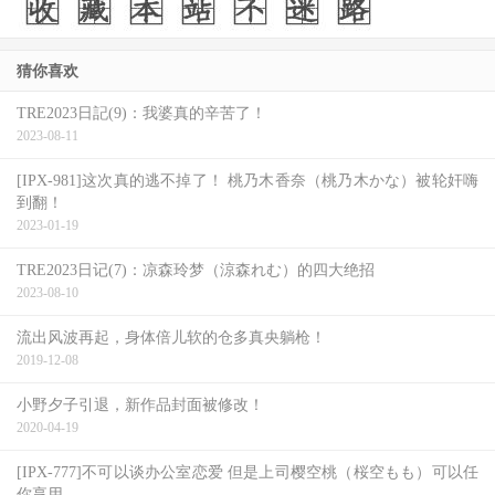
说、还有些人是什么都不说就离开了，在业界这称为フェー
ドアウト、也就是淡出的意思，这一行女艺人来来去去，有
猜你喜欢
人被淘汰或是自己不想做是常有的事，无所谓对错、只是每
TRE2023日記(9)：我婆真的辛苦了！
个人碰到的状况不一样，选择也不一样：
2023-08-11
那还有没有起死回生的机会呢？
[IPX-981]这次真的逃不掉了！ 桃乃木香奈（桃乃木かな）被轮奸嗨
到翻！
2023-01-19
TRE2023日记(7)：凉森玲梦（涼森れむ）的四大绝招
2023-08-10
流出风波再起，身体倍儿软的仓多真央躺枪！
2019-12-08
小野夕子引退，新作品封面被修改！
2020-04-19
[IPX-777]不可以谈办公室恋爱 但是上司樱空桃（桜空もも）可以任
你享用