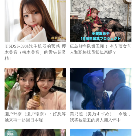
[FSDSS-598]战斗机器的预感 樱
広岛鲤鱼队爆丑闻！ 有艾薇女艺
木美音（桜木美音）的舌头超吸
人和职棒球员状似亲昵？
精！
濑户环奈（瀬戸環奈）：好想等
美乃雀（美乃すずめ）：今晚，
她来再一起回日本喔
我将被最丑的男人拥入怀中