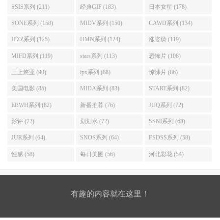
SSIS系列 (211)
经典GIF (183)
日本女星 (178)
SONE系列 (158)
MIDV系列 (150)
CAWD系列 (134)
IPZZ系列 (125)
HMN系列 (124)
涨姿势 (119)
MIFD系列 (119)
stars系列 (113)
恐怖片 (108)
三上悠亚 (90)
ipx系列 (88)
惊悚片 (86)
美国电影 (85)
MIDA系列 (83)
START系列 (82)
EBWH系列 (82)
新番推荐 (76)
JUQ系列 (72)
影评 (72)
划划水 (72)
SSNI系列 (68)
JUR系列 (64)
SNOS系列 (64)
FSDSS系列 (58)
性感 (58)
每日美图 (56)
河北彩花 (54)
有趣的内容就在这里！