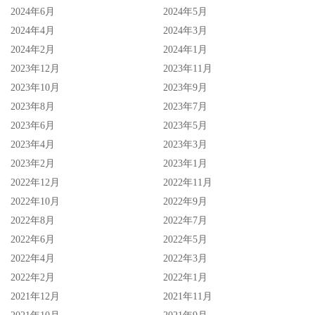
2024年6月
2024年5月
2024年4月
2024年3月
2024年2月
2024年1月
2023年12月
2023年11月
2023年10月
2023年9月
基本上社群变成应援帐号就一定会离开这一行一阵子，像星
2023年8月
2023年7月
まりあ(星麻里亚)就沉寂了好长一段时间、最近才又回到了
2023年6月
2023年5月
业界但是动向还不明朗；樱木美音在1月29号的时候还去参
2023年4月
2023年3月
加了FANZA的线上聊天室，接下来2月22号还有出道两周年
2023年2月
2023年1月
的影迷同乐会，现在出了这个状况，就不知道22号还能不能
2022年12月
2022年11月
2022年10月
2022年9月
见到她出席活动⋯
2022年8月
2022年7月
以她在离开Faleno Star的成绩以及社群的追踪数实在是不能
2022年6月
2022年5月
说是淫河的历史又翻过了一页，不过毕竟也是一个经常在社
2022年4月
2022年3月
群发表美照、很努力的女孩子，突然就不见还是让人觉得有
2022年2月
2022年1月
2021年12月
2021年11月
些不舒服，由于她的帐号没了、经纪公司也不可能说明她的