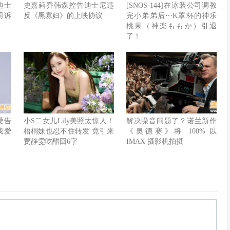
迪士
史嘉莉乔韩森控告迪士尼违
[SNOS-144]在泳装公司调教
司诉
反《黑寡妇》的上映协议
完小弟弟后⋯K罩杯的神乐
桃果（神楽ももか）引退
了！
爱告
小S二女儿Lily美照太惊人！
解决噪音问题了？诺兰新作
我爱
梧桐妹也忍不住转发 竟引来
《奥德赛》将 100% 以
贾静雯吃醋回6字
IMAX 摄影机拍摄