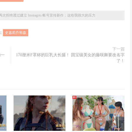
次拒绝透过建立 Instragrm 帐号宣传新作：这给我很大的压力
：
史嘉莉乔韩森
下一篇
的一
170厘米F罩杯的巨乳大长腿！ 国宝级美女的藤咲舞要改名字
了！