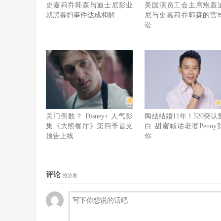
史嘉莉乔韩森与迪士尼影业
美国演员工会主席炮轰
就黑寡妇事件达成和解
尼与史嘉莉乔韩森的官
讼
关门倒数？ Disney+ 人气影
陶喆结婚11年！520突认
集《大熊餐厅》第四季首支
白 甜蜜喊话老婆Penny
预告上线
你
评论
抢沙发