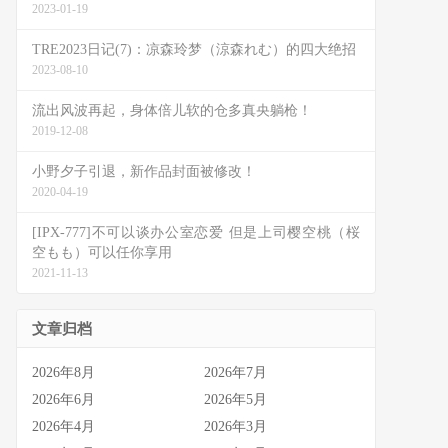
2023-01-19
TRE2023日记(7)：凉森玲梦（涼森れむ）的四大绝招
2023-08-10
流出风波再起，身体倍儿软的仓多真央躺枪！
2019-12-08
小野夕子引退，新作品封面被修改！
2020-04-19
[IPX-777]不可以谈办公室恋爱 但是上司樱空桃（桜
空もも）可以任你享用
2021-11-13
文章归档
2026年8月
2026年7月
2026年6月
2026年5月
2026年4月
2026年3月