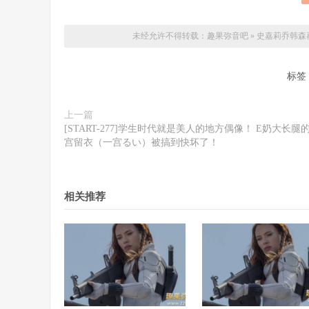
未经允许不得转载：
趣果弥音吧
»
史嘉莉乔韩森再
标签
上一篇
[START-277]学生时代就是美人的地方偶像！ E奶大长腿
宫留衣（一宫るい）被搞到快坏了！
相关推荐