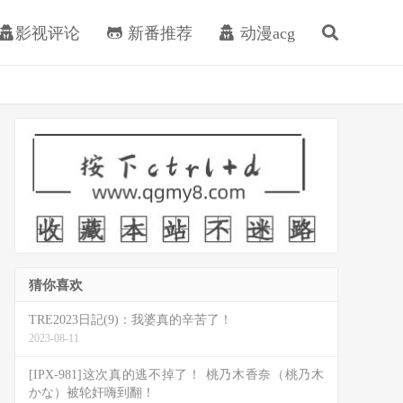
影视评论
新番推荐
动漫acg
猜你喜欢
TRE2023日記(9)：我婆真的辛苦了！
2023-08-11
[IPX-981]这次真的逃不掉了！ 桃乃木香奈（桃乃木
かな）被轮奸嗨到翻！