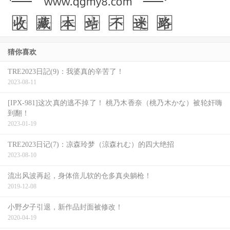
遥遥领先三上悠亜超过10万⋯
这是什么意思呢？意思就是她已经成为具有日本全国知名度
的性感艺人了，不只是业界、现在一般民众也知道她是谁，
猜你喜欢
之前深田えいみ(
深田咏美
)去迪士尼玩的时候就被中学生认
TRE2023日記(9)：我婆真的辛苦了！
出来了〜
2023-08-11
9.Faleno大洒币，S1三英移籍
[IPX-981]这次真的逃不掉了！ 桃乃木香奈（桃乃木かな）被轮奸嗨
到翻！
这是年初最大的新闻，新兴片商Faleno发动银弹攻势，自顶
2023-01-19
级片商S1手上挖来了吉高宁々、天使もえ(天使萌)以及桥本
TRE2023日记(7)：凉森玲梦（涼森れむ）的四大绝招
ありな(桥本有菜)，让人惊觉这家片商意在取代S1成为业界
2023-08-10
龙头。只是现在⋯
流出风波再起，身体倍儿软的仓多真央躺枪！
2019-12-08
10.七ツ森りり、有栖花あか出道
小野夕子引退，新作品封面被修改！
2020-04-19