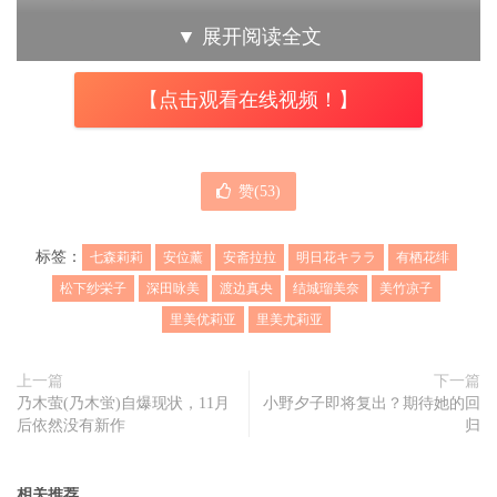
▼
展开阅读全文
4.
安斋拉拉
实质休业
【点击观看在线视频！】
业界作品是这样的，每一年都有非常多新鲜的妹子投入，当
赞(
53
)
然相对应地也就有差不多的艺人退出市场。今年比较令人伤
心的是我们失去两位人气和买气兼具的妹子ー首先是
松下纱
标签：
七森莉莉
安位薰
安斋拉拉
明日花キララ
有栖花绯
栄子
，尽管有些朋友觉得一直待在アタッカーズ(Attackers)
松下纱栄子
深田咏美
渡边真央
结城瑠美奈
美竹凉子
作品千篇一律有些可惜，但她真的是个条件很好很有味道的
里美优莉亚
里美尤莉亚
女人⋯
结果好不容易她有了twitter和IG，也办了出道以来的第一场
上一篇
下一篇
乃木萤(乃木蛍)自爆现状，11月
小野夕子即将复出？期待她的回
活动，想不到竟然是为了引退作准备。另一位让大家怀念不
后依然没有新作
归
已的则是有「神乳」之称的安斋らら(
安斋拉拉
)，尽管是用
第3个艺名出道了，她的魅力依旧不减，每一支作品都拿下
相关推荐