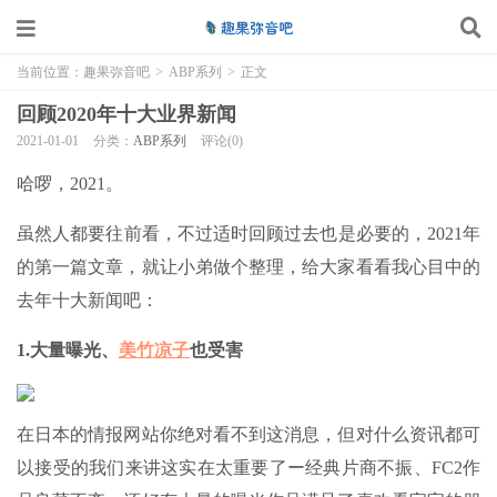
当前位置：
趣果弥音吧
>
ABP系列
>
正文
回顾2020年十大业界新闻
2021-01-01
分类：
ABP系列
评论(0)
哈啰，2021。
虽然人都要往前看，不过适时回顾过去也是必要的，2021年
的第一篇文章，就让小弟做个整理，给大家看看我心目中的
去年十大新闻吧：
1.大量曝光、
美竹凉子
也受害
在日本的情报网站你绝对看不到这消息，但对什么资讯都可
以接受的我们来讲这实在太重要了ー经典片商不振、FC2作