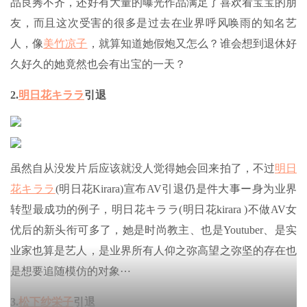
品良莠不齐，还好有大量的曝光作品满足了喜欢看宝宝的朋
友，而且这次受害的很多是过去在业界呼风唤雨的知名艺
人，像
美竹凉子
，就算知道她假炮又怎么？谁会想到退休好
久好久的她竟然也会有出宝的一天？
2.
明日花キララ
引退
虽然自从没发片后应该就没人觉得她会回来拍了，不过
明日
花キララ
(明日花Kirara)宣布AV引退仍是件大事ー身为业界
转型最成功的例子，明日花キララ(明日花kirara )不做AV女
优后的新头衔可多了，她是时尚教主、也是Youtuber、是实
业家也算是艺人，是业界所有人仰之弥高望之弥坚的存在也
是想要追随模仿的对象⋯
3.
松下纱栄子
引退