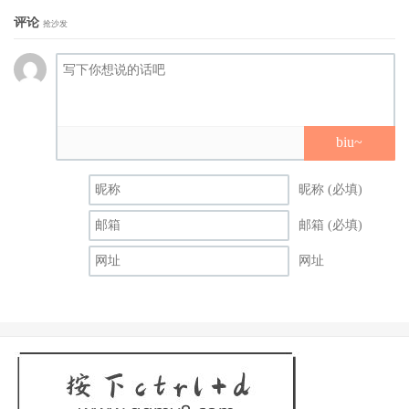
评论
抢沙发
尽管以等级来说安位并不是三上悠亜及高桥しょう子(高桥
圣子)的对手，但她也是知名度不低的写真偶像，再加上身
体很厉害，我相信Muteki再出发还是会大成功的，安位カヲ
ル(
安位薰
)肯定会是销售冠军、甚至有可能在Muteki不只一
支作品，我们或许可以期待TEK-100这番号会是超超超超超
biu~
级大物登场！
昵称 (必填)
8.深田えいみ大成功
邮箱 (必填)
网址
这应该出乎众人意料，甚至有可能连妹子本人也没想到会变
成这样。前SOD青春时代专属艺人天海こころ(天海心)在去
了韩国整型、改名为深田えいみ(
深田咏美
)后突然成了社群
达人，靠着一次又一次玩梗与影迷互动以及美照连发，她
twitter的追踪数疯狂成功，现在已经是现役艺人的第一人，