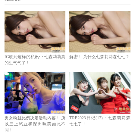
销售冠军，只可惜在肺疫情爆发的同时她也就跟着停止发
片，现在已经算实质休业了〜
5.渡辺まお(
渡边真央
)、
结城瑠美奈
身分曝光
IG收到这样的私讯⋯ 七森莉莉真
解密！ 为什么七森莉莉森七七？
这两位一起说是因为有相似之处，渡辺まお(
渡边真央
)是早
的生气气了！
稻田大学的大学生，结城るみな(
结城瑠美奈
)想必大家仍是
记忆犹新，她不只是参加过大学选美拿过冠军的佳丽，自爆
身分后在网路上与前男友唇枪舌剑也让人发现当今的业绩艺
人真的和以前不一样了ー为了出名，有些人真的超高调，就
能一般女优不愿意给人知道的真实身份也可以拿来曝光！
6.
里美尤莉亚
(里美ゆりあ)被抢
男女粉丝比例决定活动内容！ 所
TRE2023日记(12)：七森莉莉森
以三上悠亚和深田咏美如此不
七七了！
同！