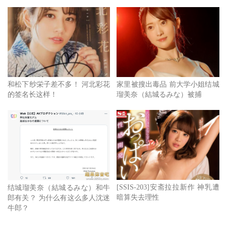
这应该算社会新闻吧。失去专属、目前是企划艺人的里美ゆ
りあ(
里美优莉亚
)被抢了，三名20岁左右的嫌犯伪装成宅急
便的配送人员入侵她位于目黒的豪宅，控制了她的行动后抢
走了600万日币的现金⋯
事情发生后大家才知道原来里美这么有钱、住这么好的地方
和松下纱栄子差不多！ 河北彩花
家里被搜出毒品 前大学小姐结城
然后家里还放那么多的现金，而她也因为上了社会版而知名
的签名长这样！
瑠美奈（結城るみな）被捕
度暴涨，在FANZA查询榜成了仅次于三上悠亜的存在⋯
7.Muteki再起、安位カヲル现身
2017年后没有新人，2018年后没有作品，原本大家都以为
[SSIS-203]安斋拉拉新作 神乳遭
结城瑠美奈（結城るみな）和牛
Muteki已经是死火山一座，想不到在2020年的最后这家艺能
暗算失去理性
郎有关？ 为什么有这么多人沈迷
人片商突然又活了过来，推出了写真女星「安位カヲル(
安
牛郎？
位薰
)」：