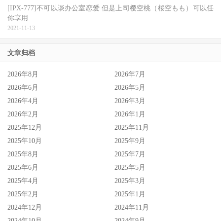
[IPX-777]不可以谈办公室恋爱 但是上司樱空桃（桜空もも）可以任
你享用
2021-11-13
文章归档
不只Muteki有新人，为了确保业界顶峰的位置，S1也一直在
2026年8月
2026年7月
补充最优秀的新人，而七ツ森りり(
七森莉莉
)和有栖花あか
2026年6月
2026年5月
(
有栖花绯
)就是他们交出的成绩单：
2026年4月
2026年3月
她们一个是时尚杂志的专属模特儿兼电视节目的固定主持
2026年2月
2026年1月
2025年12月
2025年11月
人，一个则是和安斋らら(安斋拉拉)胸围数字和罩杯一模一
2025年10月
2025年9月
样的新神乳，吸睛效果吓死人、吸金能力更不是一般女优能
2025年8月
2025年7月
相提并论的⋯
2025年6月
2025年5月
再加上三上悠亜带领的其他艺人表现依然优秀，S1仍然是
2025年4月
2025年3月
2025年2月
2025年1月
2020年最好的作品商，不用怀疑。
2024年12月
2024年11月
2024年10月
2024年9月