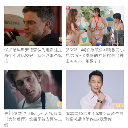
保罗汤玛斯安德森认为电影还是
[SNOS-144]在泳装公司调教完小
两个小时比较好：我怀念那个标
弟弟后⋯K罩杯的神乐桃果（神
准
楽ももか）引退了！
关门倒数？ Disney+ 人气影集
陶喆结婚11年！520突认爱告白
《大熊餐厅》第四季首支预告上
甜蜜喊话老婆Penny我爱你
线