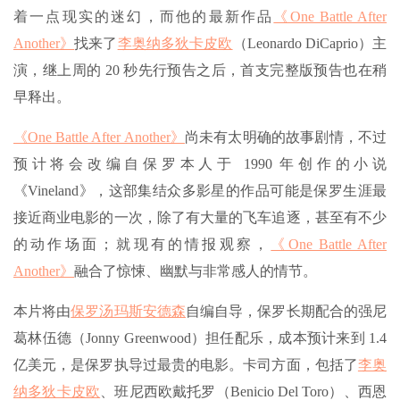
着一点现实的迷幻，而他的最新作品
《One Battle After
Another》
找来了
李奥纳多狄卡皮欧
（Leonardo DiCaprio）主
演，继上周的 20 秒先行预告之后，首支完整版预告也在稍
早释出。
《One Battle After Another》
尚未有太明确的故事剧情，不过
预计将会改编自保罗本人于 1990 年创作的小说
《Vineland》，这部集结众多影星的作品可能是保罗生涯最
接近商业电影的一次，除了有大量的飞车追逐，甚至有不少
的动作场面；就现有的情报观察，
《One Battle After
Another》
融合了惊悚、幽默与非常感人的情节。
本片将由
保罗汤玛斯安德森
自编自导，保罗长期配合的强尼
葛林伍德（Jonny Greenwood）担任配乐，成本预计来到 1.4
亿美元，是保罗执导过最贵的电影。卡司方面，包括了
李奥
纳多狄卡皮欧
、班尼西欧戴托罗（Benicio Del Toro）、西恩