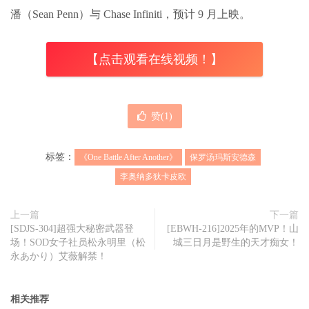
潘（Sean Penn）与 Chase Infiniti，预计 9 月上映。
【点击观看在线视频！】
赞(
1
)
标签：
《One Battle After Another》
保罗汤玛斯安德森
李奥纳多狄卡皮欧
上一篇
下一篇
[SDJS-304]超强大秘密武器登
[EBWH-216]2025年的MVP！山
场！SOD女子社员松永明里（松
城三日月是野生的天才痴女！
永あかり）艾薇解禁！
相关推荐