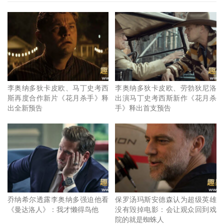
李奥纳多狄卡皮欧、马丁史考西
李奥纳多狄卡皮欧、劳勃狄尼洛
斯再度合作新片《花月杀手》释
出演马丁史考西斯新作《花月杀
出全新预告
手》释出首支预告
乔纳希尔透露李奥纳多强迫他看
保罗汤玛斯安德森认为超级英雄
《曼达洛人》：我才懒得鸟他
没有毁掉电影：会让观众回到戏
院的就是蜘蛛人