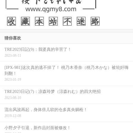
猜你喜欢
TRE2023日記(9)：我婆真的辛苦了！
2023-08-11
[IPX-981]这次真的逃不掉了！ 桃乃木香奈（桃乃木かな）被轮奸嗨
到翻！
2023-01-19
TRE2023日记(7)：凉森玲梦（涼森れむ）的四大绝招
2023-08-10
流出风波再起，身体倍儿软的仓多真央躺枪！
2019-12-08
小野夕子引退，新作品封面被修改！