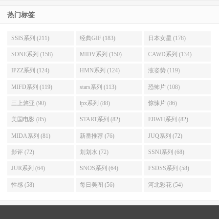
热门标签
SSIS系列 (211)
经典GIF (183)
日本女星 (178)
SONE系列 (158)
MIDV系列 (150)
CAWD系列 (134)
IPZZ系列 (124)
HMN系列 (124)
涨姿势 (119)
MIFD系列 (119)
stars系列 (113)
恐怖片 (108)
三上悠亚 (90)
ipx系列 (88)
惊悚片 (86)
美国电影 (85)
START系列 (82)
EBWH系列 (82)
MIDA系列 (81)
新番推荐 (76)
JUQ系列 (72)
影评 (72)
划划水 (72)
SSNI系列 (68)
JUR系列 (64)
SNOS系列 (64)
FSDSS系列 (58)
性感 (58)
每日美图 (56)
河北彩花 (54)