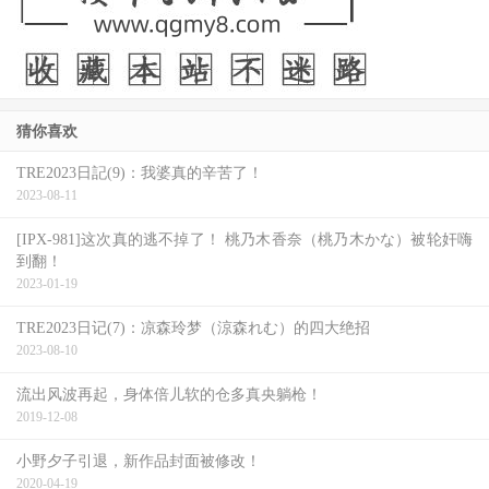
猜你喜欢
TRE2023日記(9)：我婆真的辛苦了！
2023-08-11
[IPX-981]这次真的逃不掉了！ 桃乃木香奈（桃乃木かな）被轮奸嗨
到翻！
2023-01-19
TRE2023日记(7)：凉森玲梦（涼森れむ）的四大绝招
2023-08-10
流出风波再起，身体倍儿软的仓多真央躺枪！
2019-12-08
小野夕子引退，新作品封面被修改！
2020-04-19