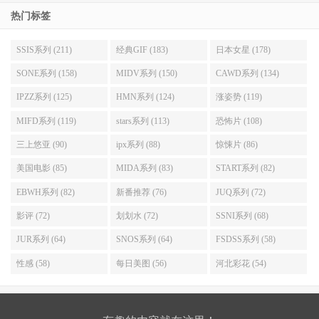
热门标签
SSIS系列 (211)
经典GIF (183)
日本女星 (178)
SONE系列 (158)
MIDV系列 (150)
CAWD系列 (134)
IPZZ系列 (125)
HMN系列 (124)
涨姿势 (119)
MIFD系列 (119)
stars系列 (113)
恐怖片 (108)
三上悠亚 (90)
ipx系列 (88)
惊悚片 (86)
美国电影 (85)
MIDA系列 (83)
START系列 (82)
EBWH系列 (82)
新番推荐 (76)
JUQ系列 (72)
影评 (72)
划划水 (72)
SSNI系列 (68)
JUR系列 (64)
SNOS系列 (64)
FSDSS系列 (58)
性感 (58)
每日美图 (56)
河北彩花 (54)