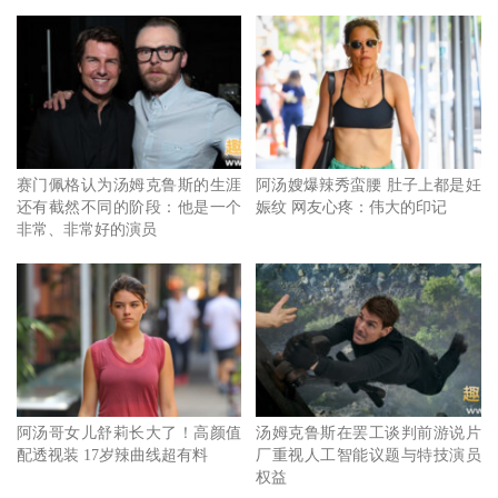
赛门佩格认为汤姆克鲁斯的生涯
阿汤嫂爆辣秀蛮腰 肚子上都是妊
还有截然不同的阶段：他是一个
娠纹 网友心疼：伟大的印记
非常、非常好的演员
阿汤哥女儿舒莉长大了！高颜值
汤姆克鲁斯在罢工谈判前游说片
配透视装 17岁辣曲线超有料
厂重视人工智能议题与特技演员
权益