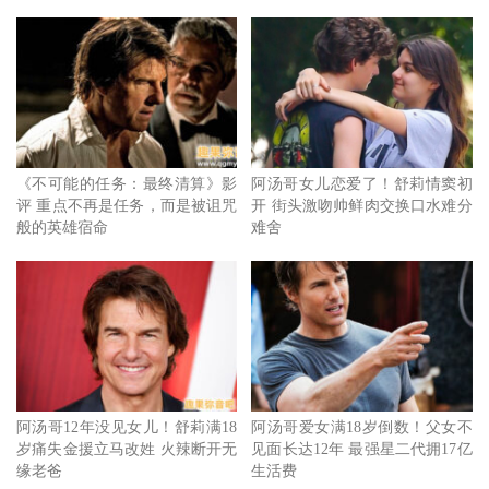
《不可能的任务：最终清算》影
阿汤哥女儿恋爱了！舒莉情窦初
评 重点不再是任务，而是被诅咒
开 街头激吻帅鲜肉交换口水难分
般的英雄宿命
难舍
阿汤哥12年没见女儿！舒莉满18
阿汤哥爱女满18岁倒数！父女不
岁痛失金援立马改姓 火辣断开无
见面长达12年 最强星二代拥17亿
缘老爸
生活费