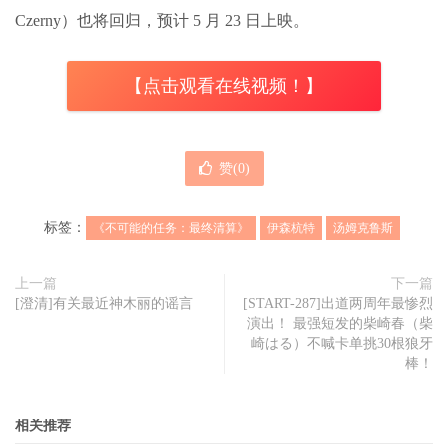
Czerny）也将回归，预计 5 月 23 日上映。
【点击观看在线视频！】
赞(
0
)
标签：
《不可能的任务：最终清算》
伊森杭特
汤姆克鲁斯
上一篇
下一篇
[澄清]有关最近神木丽的谣言
[START-287]出道两周年最惨烈
演出！ 最强短发的柴崎春（柴
崎はる）不喊卡单挑30根狼牙
棒！
相关推荐