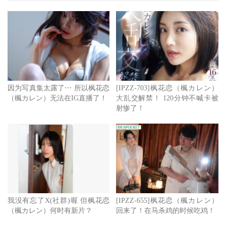
因为写真集太露了⋯ 所以枫花恋
[IPZZ-703]枫花恋（楓カレン）
（楓カレン）无法在IG直播了！
大乱交解禁！ 120分钟不喊卡被
射惨了！
我没有忘了X(社群)喔 但枫花恋
[IPZZ-655]枫花恋（楓カレン）
（楓カレン）何时有新片？
回来了！在马杀鸡的时候吃鸡！