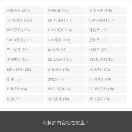
SSIS系列 (211)
经典GIF (183)
日本女星 (178)
SONE系列 (158)
MIDV系列 (150)
CAWD系列 (134)
IPZZ系列 (125)
HMN系列 (124)
涨姿势 (119)
MIFD系列 (119)
stars系列 (113)
恐怖片 (108)
三上悠亚 (90)
ipx系列 (88)
惊悚片 (86)
美国电影 (85)
MIDA系列 (83)
START系列 (82)
EBWH系列 (82)
新番推荐 (76)
JUQ系列 (72)
影评 (72)
划划水 (72)
SSNI系列 (68)
JUR系列 (64)
SNOS系列 (64)
FSDSS系列 (58)
性感 (58)
每日美图 (56)
河北彩花 (54)
有趣的内容就在这里！