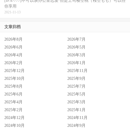
[IPX-777]不可以谈办公室恋爱 但是上司樱空桃（桜空もも）可以任
你享用
2021-11-13
文章归档
2026年8月
2026年7月
2026年6月
2026年5月
2026年4月
2026年3月
2026年2月
2026年1月
当时她是针对会不会引退的问题做了以上的回复，当然不是
2025年12月
2025年11月
只有这么一句话，我是特别挑这句来说的，如果每个月都固
2025年10月
2025年9月
定拍片的女艺人照理来说不会这么回答问题，所以当时文章
2025年8月
2025年7月
2025年6月
2025年5月
我就有写她会跳过发片…
2025年4月
2025年3月
理由呢？我收到的回复是身体有些状况所以跳过了几次发
2025年2月
2025年1月
片，不过别担心，再等一阵子就会有新片ー以她2月中直播
2024年12月
2024年11月
的说法，如果马上就拍片的话那应该8月就会有新片，所以
2024年10月
2024年9月