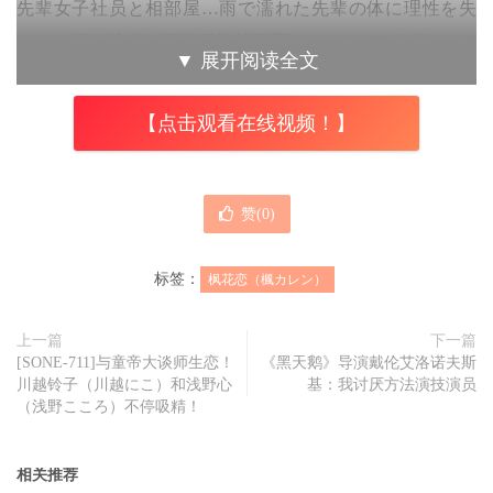
先辈女子社员と相部屋…雨で濡れた先辈の体に理性を失
い…一线を越えた夜之后她就脱离Ideapocket(アイポケ，IP
▼
展开阅读全文
社)的发片轮值了，这个月(2025/4)没有新片，下个月也没看
到人～
【点击观看在线视频！】
赞(
0
)
标签：
枫花恋（楓カレン）
上一篇
下一篇
[SONE-711]与童帝大谈师生恋！
《黑天鹅》导演戴伦艾洛诺夫斯
川越铃子（川越にこ）和浅野心
基：我讨厌方法演技演员
（浅野こころ）不停吸精！
相关推荐