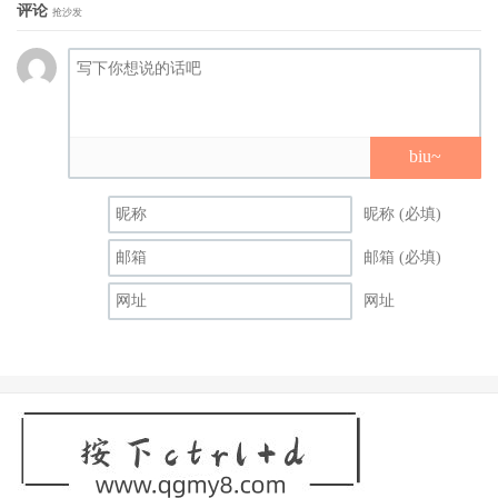
评论
抢沙发
biu~
昵称 (必填)
邮箱 (必填)
网址
但她社群没问题的，X才刚上传照片用広末凉子的梗说自己
是自称枫カレンの枫カレンです(自称是枫花恋的枫花恋)，
IG也可以看到她人在韩国玩耍，所以不用担心她人不见了；
至于为什么发片停了？在2月中的IG直播时她就有很模糊地
带到这问题，当时她的说法是：