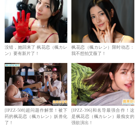
没错，她回来了 枫花恋（楓カレ
枫花恋（楓カレン）限时动态：
ン）要有新片了！
我不想拍艾薇了！
[IPZZ-508]超问题作解禁！被下
[IPZZ-396]和名导最强合作！这
药的枫花恋（楓カレン）妖兽化
是枫花恋（楓カレン）最痴女的
了！
强欲演出！