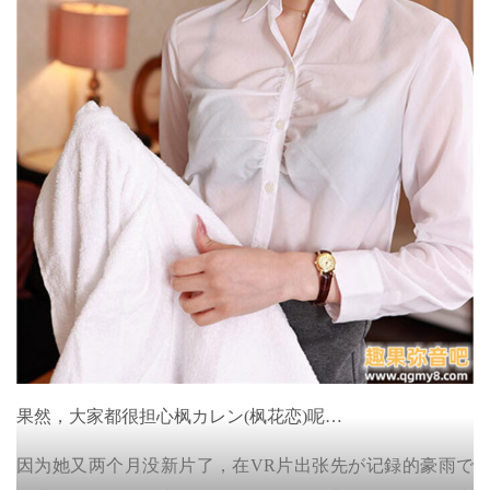
果然，大家都很担心枫カレン(枫花恋)呢…
因为她又两个月没新片了，在VR片出张先が记録的豪雨で