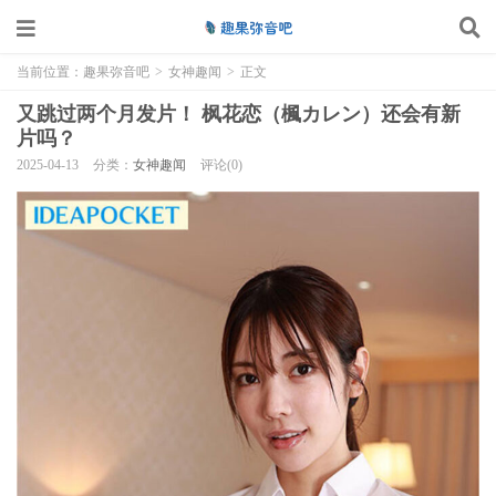
当前位置：
趣果弥音吧
>
女神趣闻
>
正文
又跳过两个月发片！ 枫花恋（楓カレン）还会有新
片吗？
2025-04-13
分类：
女神趣闻
评论(0)