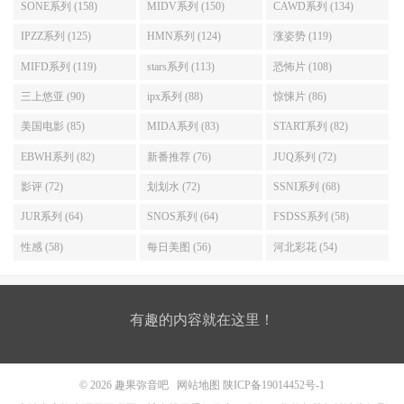
SONE系列 (158)
MIDV系列 (150)
CAWD系列 (134)
IPZZ系列 (125)
HMN系列 (124)
涨姿势 (119)
MIFD系列 (119)
stars系列 (113)
恐怖片 (108)
三上悠亚 (90)
ipx系列 (88)
惊悚片 (86)
美国电影 (85)
MIDA系列 (83)
START系列 (82)
EBWH系列 (82)
新番推荐 (76)
JUQ系列 (72)
影评 (72)
划划水 (72)
SSNI系列 (68)
JUR系列 (64)
SNOS系列 (64)
FSDSS系列 (58)
性感 (58)
每日美图 (56)
河北彩花 (54)
有趣的内容就在这里！
© 2026
趣果弥音吧
网站地图
陕ICP备19014452号-1