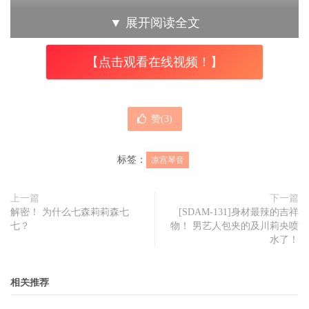
天啊！
▼
展开阅读全文
如果不是看到帐号，我第一眼还真没办法认出这人是
凉宫琴
【点击观看在线视频！】
音
ー右眼包着纱布的她看起来很不舒服，打出来的字更是让
人怵目惊心：
赞(
3
)
修剪了一下刘海，也久违地去了美容院，
标签：
凉宫琴音
但是右眼又发炎了，要戴着眼罩，超烦。
上一篇
下一篇
再加上换季又感冒了，现在躺在床上，真的
解密！ 为什么七森莉莉森七
[SDAM-131]身材最辣的吉祥
是非常糟。
七？
物！ 男艺人包夹的及川莉央喷
水了！
关于忧郁症，其实没有完全康复，
为了让大家了解我现在的情况，
相关推荐
所以和大家报告一下目前被诊断出的精神疾