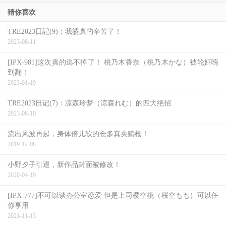
猜你喜欢
TRE2023日記(9)：我婆真的辛苦了！
2023-08-11
[IPX-981]这次真的逃不掉了！ 桃乃木香奈（桃乃木かな）被轮奸嗨
到翻！
2023-01-19
TRE2023日记(7)：凉森玲梦（涼森れむ）的四大绝招
2023-08-10
随着妹妹若月まりあ(若月玛丽亚)离开了艾薇事务所，
凉宫
流出风波再起，身体倍儿软的仓多真央躺枪！
2019-12-08
琴音
也改变了工作型态，现在主要是靠Tiktok直播收打赏赚
钱，但看了IG的照片就会发现她圆润了不少ー其实在
小野夕子引退，新作品封面被修改！
2020-04-19
TRE2023、她最后来到摊位做活动的时候就有不少人和我说
她变大只了，但我那时候觉得是幸福肥，因为她说疫情期间
[IPX-777]不可以谈办公室恋爱 但是上司樱空桃（桜空もも）可以任
你享用
有找到不错的工作(内容她没有说)，所以吃得多了些，不过
2021-11-13
看了限动才知道是有夜间暴食症的问题：