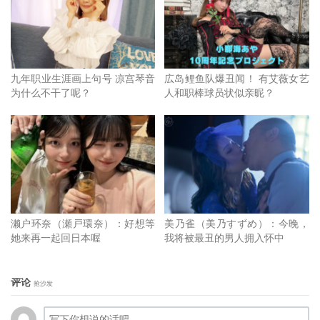
九年职业生涯画上句号 凉宫琴音
広岛鲤鱼队爆丑闻！ 有艾薇女艺
为什么不干了呢？
人和职棒球员状似亲昵？
濑户环奈（瀬戸環奈）：好想等
美乃雀（美乃すずめ）：今晚，
她来再一起回日本喔
我将被最丑的男人拥入怀中
评论
抢沙发