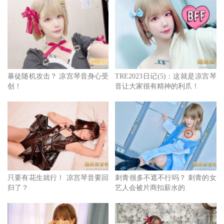
病：
・双极性障碍（躁郁症）
・恐慌症
・离人症（感觉自己像旁观者一样的症状）
暴徒随机攻击？ 凉宫琴音身心受
TRE2023日记(5)：这就是凉宫琴
创！
音让大家很有精神的利爪！
・夜间暴食症
・焦虑障碍
・失眠症
自己写出来都觉得有点可怕，
但希望大家能明白，
只要有花生就行！ 凉宫琴音要回
刺青很多不遮不行吗？ 刺青的女
归了？
艺人会被片商扣薪水的
即使是这样的状态，我也还是努力地活着。