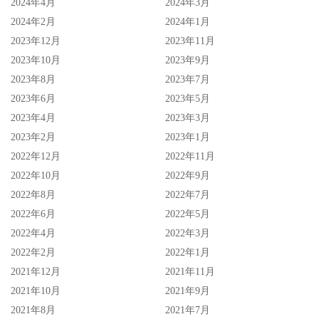
2024年4月
2024年3月
2024年2月
2024年1月
2023年12月
2023年11月
2023年10月
2023年9月
2023年8月
2023年7月
2023年6月
2023年5月
2023年4月
2023年3月
2023年2月
2023年1月
2022年12月
2022年11月
2022年10月
2022年9月
身为日本艾薇的爱好者，我希望每一个女艺人都能获得幸
2022年8月
2022年7月
福，即便因为业者的身份知道了一些内幕我也从来没改过想
2022年6月
2022年5月
法，尤其凉宫琴音与我们不只一次合作，她可爱、有礼貌、
2022年4月
2022年3月
工作认真、使命必达，我们对她和若月まりあ(若月玛丽亚)
2022年2月
2022年1月
的印象始终非常好，也为将来没办法再合作而悲伤，现在看
2021年12月
2021年11月
到凉宫琴音的状况、又看到她说自己很努力地活着，我想或
2021年10月
2021年9月
许该去注册个Tiktok的帐号，有看到她直播就尽一下心意～
2021年8月
2021年7月