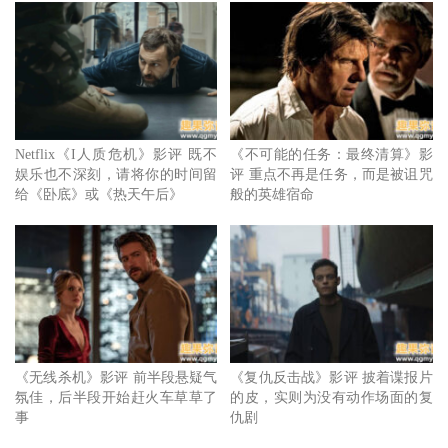
《I人质危机》
原因之一，是电影中的人物太过扁平。劫持者虽然全程都在
场，但他的动机只有片段暗示，明明和人质可能有所连结，
却没有产生火花；人质面临生死压力表现各异，躲在小房间
的几人从一开始互相指责到彼此扶持，这个转换本该令人感
Netflix《I人质危机》影评 既不
《不可能的任务：最终清算》影
娱乐也不深刻，请将你的时间留
评 重点不再是任务，而是被诅咒
动，但由于过程太过制式，观众心里不会起任何一丝波澜。
给《卧底》或《热天午后》
般的英雄宿命
而电影中的谈判专家安排三位，彼此间的互动也缺乏张力。
虽然这些情节设计可能是忠实改编自真实事件，但如果没有
在剧情中做出吸引人的改编，只会让观众感到冗长多余。
《无线杀机》影评 前半段悬疑气
《复仇反击战》影评 披着谍报片
氛佳，后半段开始赶火车草草了
的皮，实则为没有动作场面的复
事
仇剧