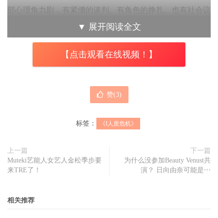
部心理角力剧，有紧绷的谈判、有角色的挣扎、也有社会议
题可以挖掘。只是《I人质危机》最后选择的路线，是还原
▼
展开阅读全文
现场远大于建立情感。用的形式是冷静、纪实、几乎没什么
【点击观看在线视频！】
配乐，观影过程很像在看一段封存的执法影片，观众知道发
生了什么，但很难真正进入情节。
赞(
3
)
标签：
《I人质危机》
上一篇
下一篇
Muteki艺能人女艺人金松季步要
为什么没参加Beauty Venust共
来TRE了！
演？ 日向由奈可能是⋯
相关推荐