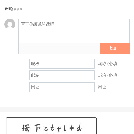
讨当时的社会压力与犯人的个人挣扎，让一场抢劫升级成一
评论
抢沙发
段关于人性与身份的社会寓言。
biu~
昵称 (必填)
邮箱 (必填)
网址
《卧底》
如果你想要一部节奏快、有高潮、还能带点人性探问的片，
《卧底》是更精彩的娱乐选择；如果你想看真实事件改编、