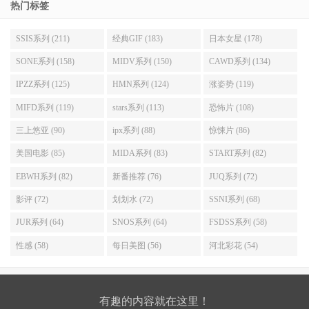
热门标签
SSIS系列 (211)
经典GIF (183)
日本女星 (178)
SONE系列 (158)
MIDV系列 (150)
CAWD系列 (134)
IPZZ系列 (125)
HMN系列 (124)
涨姿势 (119)
MIFD系列 (119)
stars系列 (113)
恐怖片 (108)
三上悠亚 (90)
ipx系列 (88)
惊悚片 (86)
美国电影 (85)
MIDA系列 (83)
START系列 (82)
EBWH系列 (82)
新番推荐 (76)
JUQ系列 (72)
影评 (72)
划划水 (72)
SSNI系列 (68)
JUR系列 (64)
SNOS系列 (64)
FSDSS系列 (58)
性感 (58)
每日美图 (56)
河北彩花 (54)
有趣的内容就在这里！