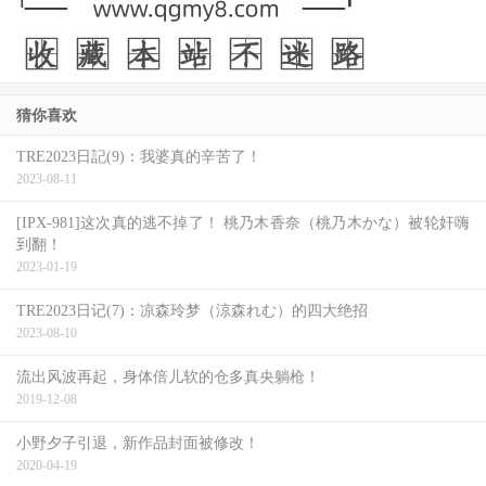
但希望角色有血有肉、社会议题能打到你心里，《热天午
后》会是更值得的观影体验。
Netflix 这部《I人质危机》最终就像它的主角群——存在感
猜你喜欢
在，功能性也在，但过了一天，你可能只记得这件事发生
TRE2023日記(9)：我婆真的辛苦了！
过，却不记得它带来了什么。
2023-08-11
[IPX-981]这次真的逃不掉了！ 桃乃木香奈（桃乃木かな）被轮奸嗨
到翻！
2023-01-19
TRE2023日记(7)：凉森玲梦（涼森れむ）的四大绝招
2023-08-10
流出风波再起，身体倍儿软的仓多真央躺枪！
2019-12-08
小野夕子引退，新作品封面被修改！
2020-04-19