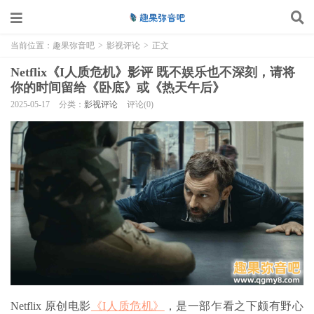
当前位置：
趣果弥音吧
>
影视评论
>
正文
Netflix《I人质危机》影评 既不娱乐也不深刻，请将
你的时间留给《卧底》或《热天午后》
2025-05-17
分类：
影视评论
评论(0)
Netflix 原创电影
《I人质危机》
，是一部乍看之下颇有野心