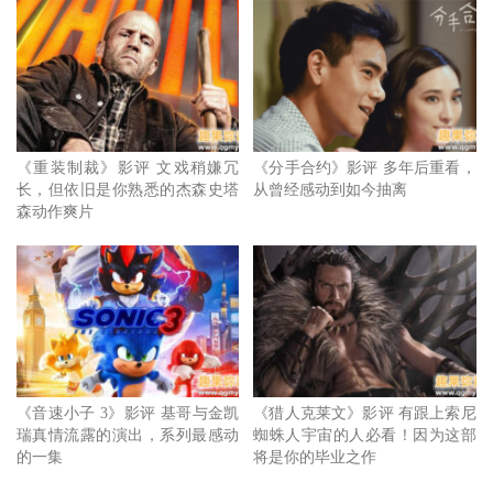
《I人质危机》
《重装制裁》影评 文戏稍嫌冗
《分手合约》影评 多年后重看，
长，但依旧是你熟悉的杰森史塔
从曾经感动到如今抽离
此外，节奏也是个问题。这部电影想营造的不是高潮迭起，
森动作爽片
而是平稳累积——这个路线并没有错，但至少得在节点上做
出些让人紧张的节奏转换。可惜，《I人质危机》几乎是平
铺直叙。观众从头到尾知道它终究会结束，但过程中没有真
正被牵住情绪，顶多只是等待结果的那种静静看完的心情。
相较多年前的《卧底》，观众早已知道一部劫持题材的电影
《音速小子 3》影评 基哥与金凯
《猎人克莱文》影评 有跟上索尼
可以拍得多有层次。该片虽是虚构故事，却透过谈判过程、
瑞真情流露的演出，系列最感动
蜘蛛人宇宙的人必看！因为这部
角色话术与剧情反转层层堆叠出高度张力。《热天午后》更
的一集
将是你的毕业之作
是改编真人真事的经典之作，不只呈现事件过程，还深刻探