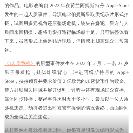
的作品。电影改编自 2022 年在荷兰阿姆斯特丹 Apple Store
发生的一起人质事件，导演鲍比伯曼斯采取类纪录片形式拍
摄，试图用多元视角还原整场危机，镜头在嫌犯、警方与人
质间来回切换，想将电影打造得临场感十足。只可惜整体看
下来，虽然形式上像是贴近现场，但情感上却离观众非常遥
远。
《I人质危机》
的原型事件发生在 2022 年 2 月，一名 27 岁
男子带着枪与疑似炸弹背心，冲进阿姆斯特丹的 Apple
Store，挟持顾客并要求价值 2 亿欧元的加密货币作为赎金。
警方封锁周边区域并展开谈判，过程中还有现场民众直播、
媒体同步转播，整起事件历时五个多小时，最后以一位人质
趁机逃跑，劫持者追出时被警车撞倒的情况告终，画面瞬间
成为全荷兰关注焦点。
这起案件本身就很有戏剧性。你很容易想像改编电影成为一