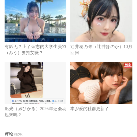
8.9 30秒个人摄影会 + 简单签名 + 合照
8.10 告白の恋人 + 签名 + 简单合照：【女艺人跟你告白、女
艺人送花给你、你答应之后、女艺人很开心抱着你、并说
『我喜欢你』】（全程录影)"
有影无？上了杂志的大学生美羽
辻井穗乃果（辻井ほのか）10月
（みう）要拍艾薇？
回归
喜欢吗？喜欢的话现在就可以报名，每一场活动收费2800
元，等你喔！
点击查看完整图文
凪光（凪ひかる）2026年还会动
本乡爱的社群更新了！
起来吗？
评论
抢沙发