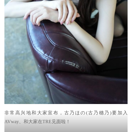
非常高兴地和大家宣布，古乃ほの(古乃穗乃)要加入
AVway、和大家在TRE见面啦！