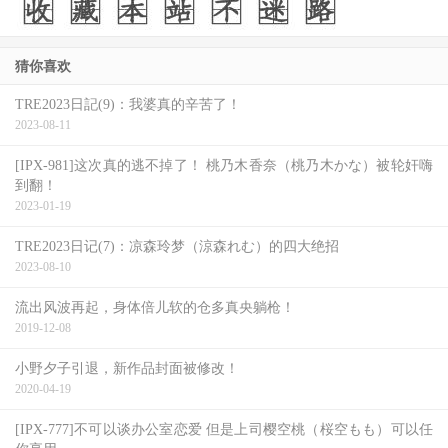
猜你喜欢
TRE2023日記(9)：我婆真的辛苦了！
2023-08-11
[IPX-981]这次真的逃不掉了！ 桃乃木香奈（桃乃木かな）被轮奸嗨
到翻！
2023-01-19
TRE2023日记(7)：凉森玲梦（涼森れむ）的四大绝招
2023-08-10
流出风波再起，身体倍儿软的仓多真央躺枪！
2019-12-08
小野夕子引退，新作品封面被修改！
2020-04-19
[IPX-777]不可以谈办公室恋爱 但是上司樱空桃（桜空もも）可以任