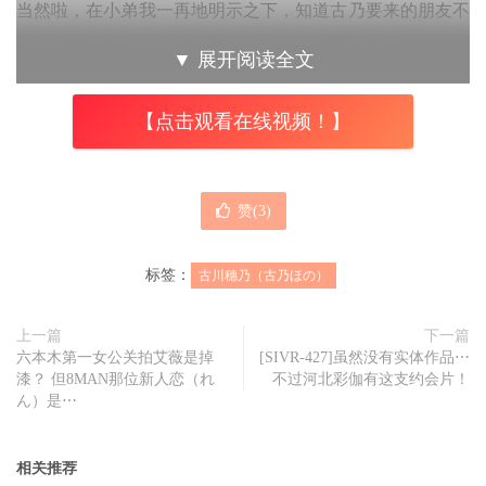
当然啦，在小弟我一再地明示之下，知道古乃要来的朋友不
在少数，不过大家都知道和可以公开讲还是不一样；正好，
▼
展开阅读全文
趁着这个机会，我们来替AVway再冲一波宣传，顺便请大家
看看古乃小姐的外型有多出色：
【点击观看在线视频！】
首先来说一下双方确定合作的过程，虽然这次TRE各摊位宣
布女艺人的时间有先后，不过大家的动作都很快，今年2月
赞(
3
)
才启动的AVway很快就发现具有知名度然后又没收到Offer
的女艺人非常非常少ー还好后来先后决定了白上咲花、三田
标签：
古川穗乃（古乃ほの）
真铃以及明日叶みつは(明日叶三叶)三张王牌以及あんづ杏
(杏津杏)、七海那美两位新面孔，最后一人，想来想去我们
上一篇
下一篇
想到了当时还是古川ほのか(古川穗花)的她ー
六本木第一女公关拍艾薇是掉
[SIVR-427]虽然没有实体作品⋯
漆？ 但8MAN那位新人恋（れ
不过河北彩伽有这支约会片！
一来是因为在摄影会已经有不少朋友敲碗，二来我们也觉得
ん）是⋯
现在正是进场的好时机，她明明就是台湾人的菜、社群也做
得不错，2023年的TRE反应也很好，当时一起来到台湾的三
相关推荐