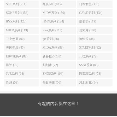
SSIS系列 (211)
经典GIF (183)
日本女星 (178)
SONE系列 (158)
MIDV系列 (150)
CAWD系列 (134)
IPZZ系列 (125)
HMN系列 (124)
涨姿势 (119)
MIFD系列 (119)
stars系列 (113)
恐怖片 (108)
三上悠亚 (90)
ipx系列 (88)
惊悚片 (86)
美国电影 (85)
MIDA系列 (83)
START系列 (82)
EBWH系列 (82)
新番推荐 (76)
JUQ系列 (72)
影评 (72)
划划水 (72)
SSNI系列 (68)
JUR系列 (64)
SNOS系列 (64)
FSDSS系列 (58)
性感 (58)
每日美图 (56)
河北彩花 (54)
有趣的内容就在这里！