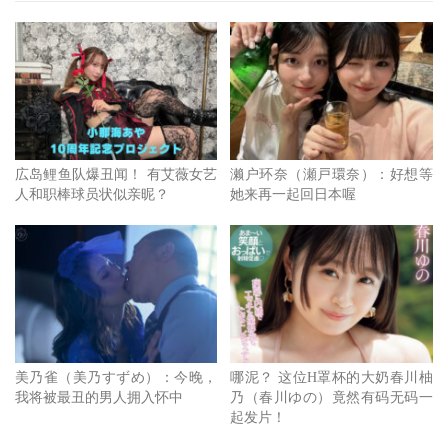
位伙伴已经出了两张金卡，也该轮到她发挥了：
接下来发生的事情大家都知道了，虽然古川有强烈参展的意
愿，不过因为要更换经纪公司所以要等她通通搞定才能说，
然后时间又拖得比想像久所以到现在我们才能宣布古乃ほの
(古乃穗乃)要加入AVway；至于活动嘛，请看我们的说明以
広岛鲤鱼队爆丑闻！ 有艾薇女艺
濑户环奈（瀬戸環奈）：好想等
及古乃ほの(古乃穗乃)现场示范：
人和职棒球员状似亲昵？
她来再一起回日本喔
首先是班表以及互动内容：
接下来有请古乃ほの(古乃穗乃)示范：
签名＋合照(姿势二选一)＋十指紧扣、眼神相接十秒(活动完
记得握手展现绅士风度)
美乃雀（美乃すずめ）：今晚，
哪泥？ 这位H罩杯的大奶春川柚
8.8下午互动：你的温柔女友 + 签名 + 简单合照 【双方对
我将被最丑的男人拥入怀中
乃（春川ゆの）竟然有码无码一
坐、女友喂你吃pocky、女友抓住你的手(对望5秒)、对你说
起发片！
『爱你』】