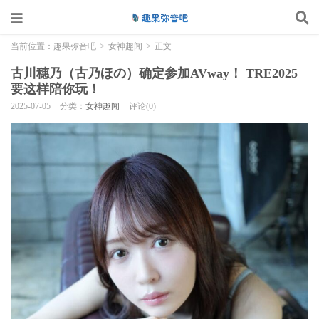
当前位置：
趣果弥音吧
>
女神趣闻
>
正文
古川穗乃（古乃ほの）确定参加AVway！ TRE2025
要这样陪你玩！
2025-07-05
分类：
女神趣闻
评论(0)