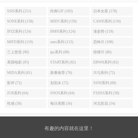
SSIS系列 (211)
经典GIF (183)
日本女星 (178)
SONE系列 (158)
MIDV系列 (150)
CAWD系列 (134)
IPZZ系列 (124)
HMN系列 (124)
涨姿势 (119)
MIFD系列 (119)
stars系列 (113)
恐怖片 (108)
三上悠亚 (90)
ipx系列 (88)
惊悚片 (86)
美国电影 (85)
START系列 (82)
EBWH系列 (82)
MIDA系列 (81)
新番推荐 (76)
JUQ系列 (72)
影评 (72)
划划水 (72)
SSNI系列 (68)
JUR系列 (64)
SNOS系列 (64)
FSDSS系列 (58)
性感 (58)
每日美图 (56)
河北彩花 (54)
有趣的内容就在这里！