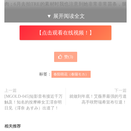
肉；6月去拍TRE的素材时我也注意到她非常非常苗条，腿
细得像根竹竿似的⋯
▼
展开阅读全文
所以，她真的有厌食症？
【点击观看在线视频！】
其实不只台湾粉丝啦，日本也很多人在问，所以春阳モカ
(春阳萌花)在社群发文澄清，她说自己都有好好吃饭、绝对
没有吃了又吐，身体非常健康，体重比起之前生病最瘦时还
赞(
3
)
胖了4～5公斤；虽然前一天拍摄的行程很辛苦，但她还是很
顺利地完成工作，体力好的不得了：
标签：
春阳萌花（春陽モカ）
然后春阳モカ(春阳萌花)还强调，平常有见到面的朋友知道
上一篇
下一篇
她健康又有活力，那些说她吃了又吐或是说她现在状况很不
[MGOLD-045]短影音有接近千万
就做到年底！艾薇界最强的弓道
触及！知名的按摩棒女王澪奈明
高手咲野瑞希宣布引退！
妙的人是危言耸听、让她觉得不被尊重而且压力山大，她自
日见（澪奈 あすみ）出道了！
己是绝对不会去批评他人外貌，也希望大家将心比心，停止
评论她的身材〜
相关推荐