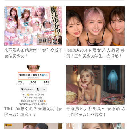
好吧，虽然瘦还是瘦，不过春阳モカ(春阳萌花)说没事就没
事，回想当天拍素材时她也真的蛮有精神的，所以大家就配
合一下别再关心她了ー对，我说的是关心，我相信大绝大部
分的影迷都是关心而不是想嘴她，不过从春阳モカ(春阳萌
花)和宫下玲奈的反应来看，就算只是关心、是问候或提醒
都会让她们感受到压力，也许你会觉得奇怪，明明是好意怎
来不及参加感谢祭⋯ 她们变成了
[MIRD-285]专属女艺人超级共
魔法美少女！
演！三种美少女学生一次满足！
么会有反效果？但没办法，对注意隐私的日本人来说哪怕是
正常的关心都会有人觉得你越界了她受不了了⋯
所以要关心还是可以关心，不过人家谢绝好意的话就不必再
说了。至于春阳モカ(春阳萌花)现在的状况怎么样？TRE台
北国际成人展的Foraver摊位，请您亲眼见证！
TikTok宣布引退？ 春阳萌花（春
最近男艺人那里臭⋯ 春阳萌花
点击查看完整图文
陽モカ）怎么了？
（春陽モカ）不喜欢！
[春阳 萌花]作品下载地址