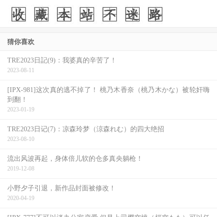
猜你喜欢
TRE2023日記(9)：我婆真的辛苦了！
2023-08-11
[IPX-981]这次真的逃不掉了！ 桃乃木香奈（桃乃木かな）被轮奸嗨
到翻！
2023-01-19
TRE2023日记(7)：凉森玲梦（涼森れむ）的四大绝招
2023-08-10
流出风波再起，身体倍儿软的仓多真央躺枪！
2019-12-08
小野夕子引退，新作品封面被修改！
2020-04-19