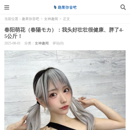
当前位置：
趣果弥音吧
>
女神趣闻
>
正文
春阳萌花（春陽モカ）：我头好壮壮很健康、胖了4-
5公斤！
2025-08-01
分类：
女神趣闻
评论(0)