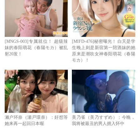
[MNGS-003]专属就位！ 超级辣
[MIFD-476]秘密曝光！ 白天是学
妹的春阳萌花（春陽モカ）被乱
生晚上则是新宿第一陪酒妹的她
射20发！
原来是潮吹女神春阳萌花（春陽
モカ）！
濑户环奈（瀬戸環奈）：好想等
美乃雀（美乃すずめ）：今晚，
她来再一起回日本喔
我将被最丑的男人拥入怀中