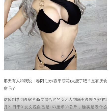
那天有人和我说：春阳モカ(春阳萌花)太瘦了吧？是有厌食
症吗？
这位刚拿到多家片商专属合约的女艺人到底有多瘦？她在5
月21日于X发文说自己是163厘米39公斤，确实是没什么