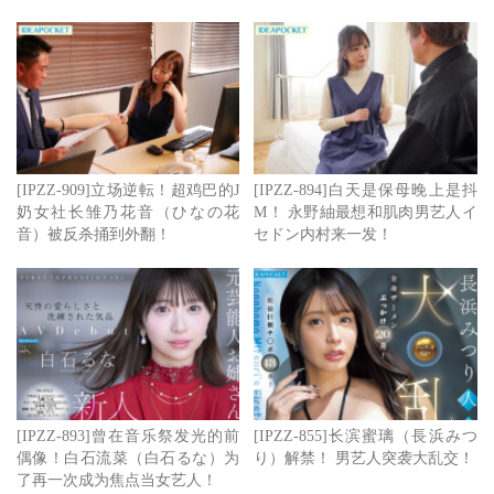
身高/罩杯：161厘米/E罩杯
点击查看完整图文
[IPZZ-909]立场逆転！超鸡巴的J
[IPZZ-894]白天是保母晚上是抖
奶女社长雏乃花音（ひなの花
M！ 永野紬最想和肌肉男艺人イ
音）被反杀捅到外翻！
セドン内村来一发！
[IPZZ-893]曾在音乐祭发光的前
[IPZZ-855]长滨蜜璃（長浜みつ
偶像！白石流菜（白石るな）为
り）解禁！ 男艺人突袭大乱交！
了再一次成为焦点当女艺人！