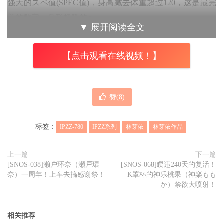
强大的スペ值(SPEC值)，身高减去体重超过120，这是最完
美的数字，身形超赞的〜
▼
展开阅读全文
看到这标题和文案，相信你猜到了，有着空灵气质的林芽依
【点击观看在线视频！】
外型就是最大卖点：她脸蛋极其清纯，确实有妖精的感觉，
而且是最幼的那一种；虽然没有大奶，不过就像ideapocket
说的，林芽依有着很棒的曲线，微乳、细腰的体型以美少女
赞(
8
)
来说是最奢华的Body，再加上受访时说自己在出道前就透
过社群了解艾薇界的大小事，而且每周自慰至少三次，这样
标签：
IPZZ-780
IPZZ系列
林芽依
林芽依作品
的新人，肯定会让萝莉控们发出狼嚎：
马上来看宣传影片！
上一篇
下一篇
[SNOS-038]濑户环奈（瀬戸環
[SNOS-068]睽违240天的复活！
奈）一周年！上车去搞感谢祭！
K罩杯的神乐桃果（神楽もも
我是觉得⋯好可爱啊！和不久前于片商Moodyz登场的新人
か）禁欲大喷射！
井上もも(井上桃)相同，林芽依也有张极度偶像、就算是在
演艺圈也不输人的精致脸蛋；身材虽然单薄了些，不过美少
相关推荐
女嘛，也不用太暴力的大奶和翘臀；重点是演出，虽然有这