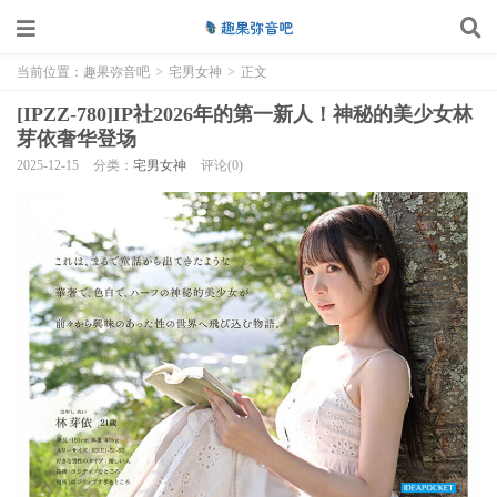
当前位置：
趣果弥音吧
>
宅男女神
>
正文
[IPZZ-780]IP社2026年的第一新人！神秘的美少女林
芽依奢华登场
2025-12-15
分类：
宅男女神
评论(0)