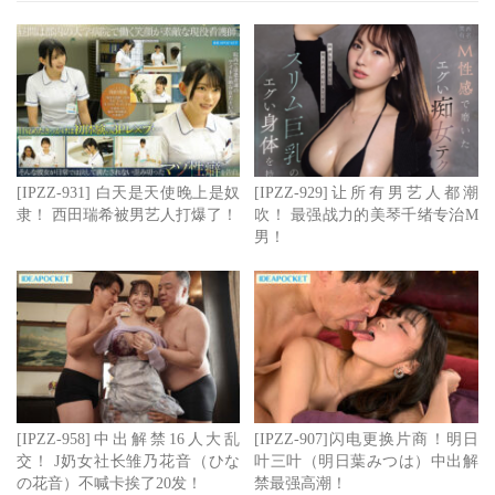
种外型条件的新人不必太进入状况，一切交给男艺人发挥就
好，不过林芽依十分努力，口交时的笑容十分迷人，小妹妹
被玩弄时还会刻意变换角度让导演比较好拍，更不用说在后
背位以及骑乘位的交合她非常卖力地摇ー
这太有女友感啦，我喜欢。所以对这位新人，我认为是大有
[IPZZ-931] 白天是天使晚上是奴
[IPZZ-929]让所有男艺人都潮
可为，希望ideapocket好好做，她不比江南四大才子差的〜
隶！ 西田瑞希被男艺人打爆了！
吹！ 最强战力的美琴千绪专治M
男！
作品名：FIRST IMPRESSION 190 童话から出てきたよう
な、神秘的美少女ー。
编号：
IPZZ-780
发行日：2026/01/13
女艺人名：林芽依(Hayashi-Mei)
[IPZZ-958]中出解禁16人大乱
[IPZZ-907]闪电更换片商！明日
交！ J奶女社长雏乃花音（ひな
叶三叶（明日葉みつは）中出解
の花音）不喊卡挨了20发！
禁最强高潮！
事务所：S-Flirt