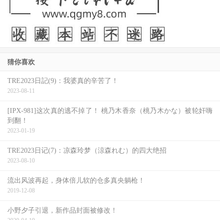
猜你喜欢
TRE2023日記(9)：我婆真的辛苦了！
2023-08-11
[IPX-981]这次真的逃不掉了！ 桃乃木香奈（桃乃木かな）被轮奸嗨
到翻！
2023-01-19
TRE2023日记(7)：凉森玲梦（涼森れむ）的四大绝招
2023-08-10
流出风波再起，身体倍儿软的仓多真央躺枪！
2019-12-08
小野夕子引退，新作品封面被修改！