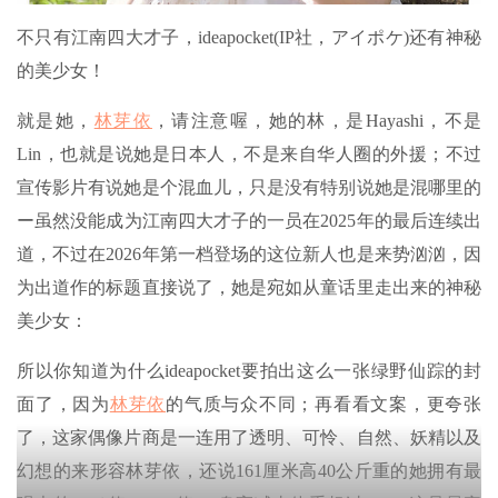
不只有江南四大才子，ideapocket(IP社，アイポケ)还有神秘
的美少女！
就是她，
林芽依
，请注意喔，她的林，是Hayashi，不是
Lin，也就是说她是日本人，不是来自华人圈的外援；不过
宣传影片有说她是个混血儿，只是没有特别说她是混哪里的
ー虽然没能成为江南四大才子的一员在2025年的最后连续出
道，不过在2026年第一档登场的这位新人也是来势汹汹，因
为出道作的标题直接说了，她是宛如从童话里走出来的神秘
美少女：
所以你知道为什么ideapocket要拍出这么一张绿野仙踪的封
面了，因为
林芽依
的气质与众不同；再看看文案，更夸张
了，这家偶像片商是一连用了透明、可怜、自然、妖精以及
幻想的来形容林芽依，还说161厘米高40公斤重的她拥有最