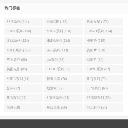
热门标签
SSIS系列 (211)
经典GIF (183)
日本女星 (178)
SONE系列 (158)
MIDV系列 (150)
CAWD系列 (134)
IPZZ系列 (124)
HMN系列 (124)
涨姿势 (119)
MIFD系列 (119)
stars系列 (113)
恐怖片 (108)
三上悠亚 (90)
ipx系列 (88)
惊悚片 (86)
美国电影 (85)
START系列 (82)
EBWH系列 (82)
MIDA系列 (81)
新番推荐 (76)
JUQ系列 (72)
影评 (72)
划划水 (72)
SSNI系列 (68)
JUR系列 (64)
SNOS系列 (64)
FSDSS系列 (58)
性感 (58)
每日美图 (56)
河北彩花 (54)