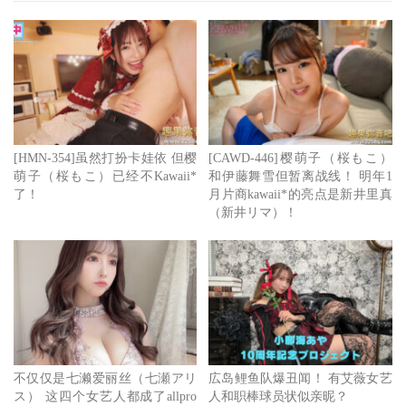
子)的下半身若隐若现、然后慢动作特写她把内裤脱掉，接
着就是让大家欣赏她无毛的下体被男艺人冲撞进出的画面，
看得我好冲动啊！
最后的最后，我们来讨论一下，这支无码片的出现是不是意
味着樱もこ(樱萌子)可能要回归在有码界复活？
[HMN-354]虽然打扮卡娃依 但樱
[CAWD-446]樱萌子（桜もこ）
首先，这支无码片应该是樱もこ(樱萌子)在脱离原事务所后
萌子（桜もこ）已经不Kawaii*
和伊藤舞雪但暂离战线！ 明年1
了！
月片商kawaii*的亮点是新井里真
拍摄的ー众所周知，樱もこ(樱萌子)之前是オールプロ
（新井リマ）！
(AllPro)的人，但那间经纪公司先是被其他八家事务所抵制
后来直接倒闭，然后提前辞职退社的樱もこ(樱萌子)可能就
在转换经纪公司的过程中被无码片商用宝可梦球捕获了ー现
在呢？现在她是经纪公司Startup的人，如果想要，她是可以
忽略佐仓みこ(佐仓美子)的无码历史继续用樱もこ(樱萌子)
的名字在有码界复活的：
不仅仅是七濑爱丽丝（七瀬アリ
広岛鲤鱼队爆丑闻！ 有艾薇女艺
ス） 这四个女艺人都成了allpro
人和职棒球员状似亲昵？
只是我不太清楚樱もこ(樱萌子)的想法，也许拍摄无码是为