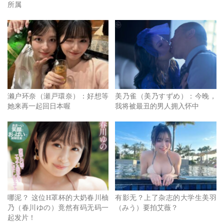
所属
了试水温为全面复活做准备，但也有可能的是用化名的方式
赚快钱一击脱离，没有回去有码界的打算，不过可以确定的
是如果想要复活的话，目前的樱もこ(樱萌子)是完全没问题
的，就看她下一步要怎么走了～
点击查看完整图文
濑户环奈（瀬戸環奈）：好想等
美乃雀（美乃すずめ）：今晚，
她来再一起回日本喔
我将被最丑的男人拥入怀中
哪泥？ 这位H罩杯的大奶春川柚
有影无？上了杂志的大学生美羽
乃（春川ゆの）竟然有码无码一
（みう）要拍艾薇？
起发片！