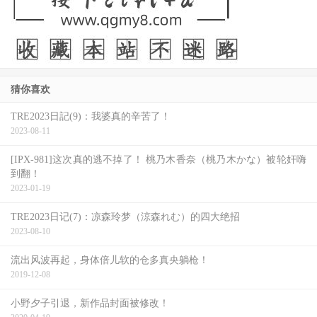
猜你喜欢
TRE2023日記(9)：我婆真的辛苦了！
2023-08-11
[IPX-981]这次真的逃不掉了！ 桃乃木香奈（桃乃木かな）被轮奸嗨
到翻！
2023-01-19
TRE2023日记(7)：凉森玲梦（涼森れむ）的四大绝招
2023-08-10
流出风波再起，身体倍儿软的仓多真央躺枪！
2019-12-08
小野夕子引退，新作品封面被修改！