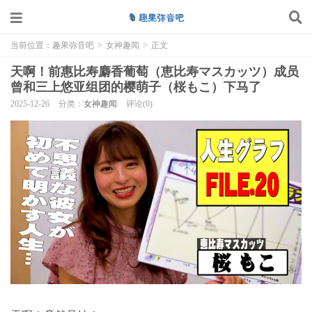
当前位置：
趣果弥音吧
>
女神趣闻
>
正文
天啊！前惠比寿麝香葡萄（恵比寿マスカッツ）成员
曾和三上悠亚组团的樱萌子（桜もこ）下马了
2025-12-26
分类：
女神趣闻
评论(0)