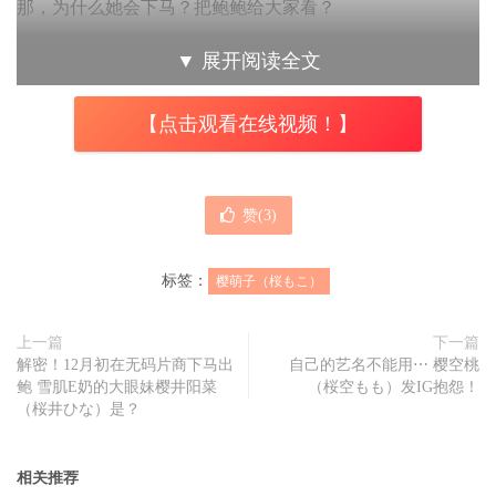
那，为什么她会下马？把鲍鲍给大家看？
我知道一定有人会说，废话，当然是钱不够，所以用鲍鲍换
▼
展开阅读全文
包包ー这当然不能算错，不过如果你和我一样偶尔会去看看
【点击观看在线视频！】
樱もこ(樱萌子)的社群就会觉得惊讶：引退后的她其实蛮活
跃的，有付费粉丝团三不五时就会更新美美的照片和影片；
当然，她也不排斥公开露面，有摄影会可以报名，上个月月
赞(
3
)
底还去酒店当了一日店长；然后早在没有引退之前她就创业
办了自有服装品牌mococo，日子应该是过得忙碌且充实⋯
标签：
樱萌子（桜もこ）
结果，这样的她下马了，合理的判断是虽然事业多元化发
展，但樱もこ(樱萌子)还是嫌赚hoavmi不够或是都做得不好
上一篇
下一篇
解密！12月初在无码片商下马出
自己的艺名不能用⋯ 樱空桃
急需用钱，所以选择了最快的赚钱方式；当然，她的到来也
鲍 雪肌E奶的大眼妹樱井阳菜
（桜空もも）发IG抱怨！
让无码片商カリビアンコム(加勒比)士气大振，除了在作品
（桜井ひな）是？
封面大大地盖上了无修正解禁(无码解禁)这个好久不见的钢
印外，宣传影片更是极尽炫耀之能事，先是让樱もこ(樱萌
相关推荐