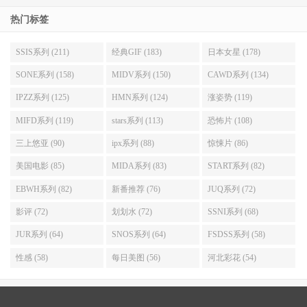
热门标签
SSIS系列 (211)
经典GIF (183)
日本女星 (178)
SONE系列 (158)
MIDV系列 (150)
CAWD系列 (134)
IPZZ系列 (125)
HMN系列 (124)
涨姿势 (119)
MIFD系列 (119)
stars系列 (113)
恐怖片 (108)
三上悠亚 (90)
ipx系列 (88)
惊悚片 (86)
美国电影 (85)
MIDA系列 (83)
START系列 (82)
EBWH系列 (82)
新番推荐 (76)
JUQ系列 (72)
影评 (72)
划划水 (72)
SSNI系列 (68)
JUR系列 (64)
SNOS系列 (64)
FSDSS系列 (58)
性感 (58)
每日美图 (56)
河北彩花 (54)