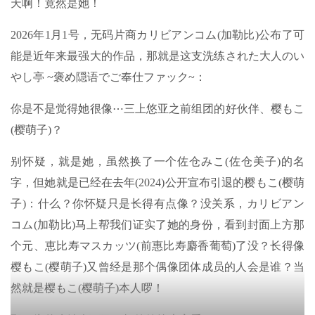
天啊！竟然是她！
2026年1月1号，无码片商カリビアンコム(加勒比)公布了可
能是近年来最强大的作品，那就是这支洗练された大人のい
やし亭 ~褒め隠语でご奉仕ファック~：
你是不是觉得她很像⋯三上悠亚之前组团的好伙伴、樱もこ
(樱萌子)？
别怀疑，就是她，虽然换了一个佐仓みこ(佐仓美子)的名
字，但她就是已经在去年(2024)公开宣布引退的樱もこ(樱萌
子)：什么？你怀疑只是长得有点像？没关系，カリビアン
コム(加勒比)马上帮我们证实了她的身份，看到封面上方那
个元、恵比寿マスカッツ(前惠比寿麝香葡萄)了没？长得像
樱もこ(樱萌子)又曾经是那个偶像团体成员的人会是谁？当
然就是樱もこ(樱萌子)本人啰！