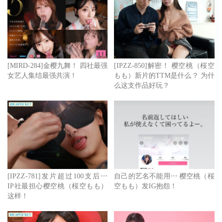
看下去。
点击查看完整图文
[MIRD-284]金樱九舞！ 四社最强
[IPZZ-850]解密！ 樱空桃（桜空
[樱空 桃]作品下载地址
女艺人集结最强共演！
もも）新片的TTM是什么？ 为什
么这支作品好玩？
[IPZZ-781]发片超过100支后⋯
自己的艺名不能用⋯ 樱空桃（桜
IP社最担心樱空桃（桜空もも）
空もも）发IG抱怨！
这样！