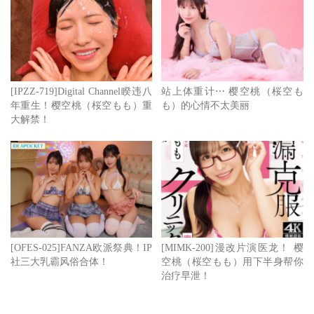
[IPZZ-719]Digital Channel睽违八
站上体重计⋯ 樱空桃（桜空も
年重生！樱空桃（桜空もも）重
も）的心情不太美丽
大解禁！
[OFES-025]FANZA欧派祭典！IP
[MIMK-200]漫改片演医龙！ 樱
社三大乳霸风俗合体！
空桃（桜空もも）用下半身帮你
治疗早泄！