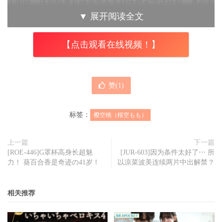
人困扰，还和我要礼物是怎么？赶快把名字还给我，真的有
▼
展开阅读全文
够低级。
很明显地，樱空もも(樱空桃)认为名字是她的，对方应该无
【点击观看在线视频！】
条件返还，还要礼物那是十分无礼的行为，所以她的答案就
是无理、办不到的；至于另一个樱空桃official的帐号呢？樱
空もも(樱空桃)当然也发了私讯过去，不过对方完全没有回
赞(
1
)
应，于是樱空もも(樱空桃)也送了他一个IG限动：
标签：
樱空桃（桜空もも）
所以你现在无消无息是怎样？可以快点把那个名字(樱空桃
official)拿掉吗？
上一篇
下一篇
[ROE-446]G罩杯高身长超魅
[JUR-603]因为条件太好了⋯ 所
这样子大家就知道了，为了避免混淆，前进B站的樱空もも
力！ 葵百合香是奇迹の41岁！
以凉菜波美连续两片中出解禁？
(樱空桃)完全不允许人家用她的名字，而且她不谈条件；不
过这也反映了明明艺名的主人是她，但B站没有办法强制那
相关推荐
两个帐号改名字，除非本人把名字改了，否则樱空もも在B
站就只能是樱空桃1203⋯