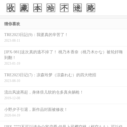
猜你喜欢
TRE2023日記(9)：我婆真的辛苦了！
2023-08-11
[IPX-981]这次真的逃不掉了！ 桃乃木香奈（桃乃木かな）被轮奸嗨
到翻！
2023-01-19
TRE2023日记(7)：凉森玲梦（涼森れむ）的四大绝招
2023-08-10
流出风波再起，身体倍儿软的仓多真央躺枪！
2019-12-08
小野夕子引退，新作品封面被修改！
2020-04-19
[IPX-777]不可以谈办公室恋爱 但是上司樱空桃（桜空もも）可以任