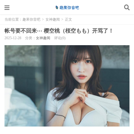
当前位置：
趣果弥音吧
>
女神趣闻
>
正文
帐号要不回来⋯ 樱空桃（桜空もも）开骂了！
2025-12-28
分类：
女神趣闻
评论(0)