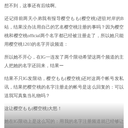
想不到，这事还有后续啊。
还记得前两天小弟我有报导樱空もも(樱空桃)进驻对岸的B
站，结果没办法用自己的艺名樱空桃注册的事吗？因为樱空
桃和樱空桃official两个名字都已经被注册走了，所以她只能
用樱空桃1203的名字开设频道：
所以她不开心，在IG一连发了两个限动希望这两个频道的主
人把她的名字还回来，结果ー
结果不只IG发限动，樱空もも(樱空桃)还对这两个帐号发私
讯，结果把樱空桃的名字注册走的帐号是这么回复的：可以
送我写真集当礼物吗？
这让樱空もも(樱空桃)大怒！
她在IG限动上是这么写的：用我的名字注册频道就已经够让