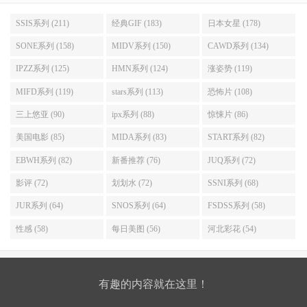
SSIS系列 (211)
经典GIF (183)
日本女星 (178)
SONE系列 (158)
MIDV系列 (150)
CAWD系列 (134)
IPZZ系列 (125)
HMN系列 (124)
涨姿势 (119)
MIFD系列 (119)
stars系列 (113)
恐怖片 (108)
三上悠亚 (90)
ipx系列 (88)
惊悚片 (86)
美国电影 (85)
MIDA系列 (83)
START系列 (82)
EBWH系列 (82)
新番推荐 (76)
JUQ系列 (72)
影评 (72)
划划水 (72)
SSNI系列 (68)
JUR系列 (64)
SNOS系列 (64)
FSDSS系列 (58)
性感 (58)
每日美图 (56)
河北彩花 (54)
有趣的内容就在这里！