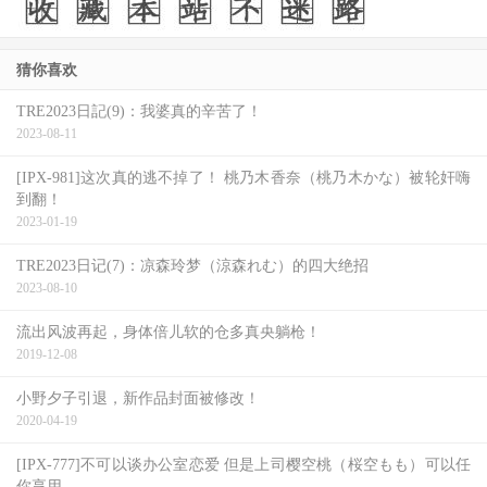
猜你喜欢
TRE2023日記(9)：我婆真的辛苦了！
2023-08-11
[IPX-981]这次真的逃不掉了！ 桃乃木香奈（桃乃木かな）被轮奸嗨
到翻！
2023-01-19
TRE2023日记(7)：凉森玲梦（涼森れむ）的四大绝招
2023-08-10
流出风波再起，身体倍儿软的仓多真央躺枪！
2019-12-08
小野夕子引退，新作品封面被修改！
2020-04-19
[IPX-777]不可以谈办公室恋爱 但是上司樱空桃（桜空もも）可以任
你享用