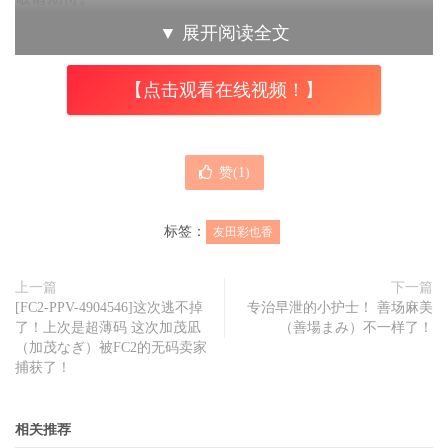
▼
展开阅读全文
点击查看完整图文
【点击观看在线视频！】
赞(
1
)
标签：
友田彩也香
上一篇
下一篇
[FC2-PPV-4904546]这次逃不掉
专治早泄的小护士！ 善场麻美
了！上次是超薄码 这次加茂凪
（善場まみ）不一样了！
（加茂なぎ）被FC2的无码卖家
捕获了！
相关推荐