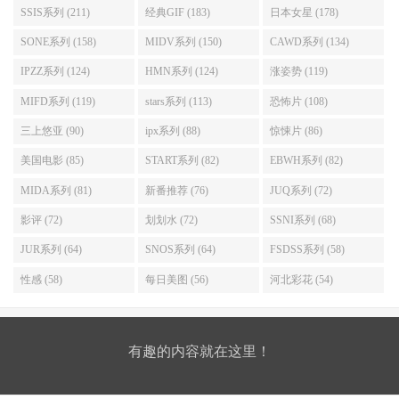
SSIS系列 (211)
经典GIF (183)
日本女星 (178)
SONE系列 (158)
MIDV系列 (150)
CAWD系列 (134)
IPZZ系列 (124)
HMN系列 (124)
涨姿势 (119)
MIFD系列 (119)
stars系列 (113)
恐怖片 (108)
三上悠亚 (90)
ipx系列 (88)
惊悚片 (86)
美国电影 (85)
START系列 (82)
EBWH系列 (82)
MIDA系列 (81)
新番推荐 (76)
JUQ系列 (72)
影评 (72)
划划水 (72)
SSNI系列 (68)
JUR系列 (64)
SNOS系列 (64)
FSDSS系列 (58)
性感 (58)
每日美图 (56)
河北彩花 (54)
有趣的内容就在这里！