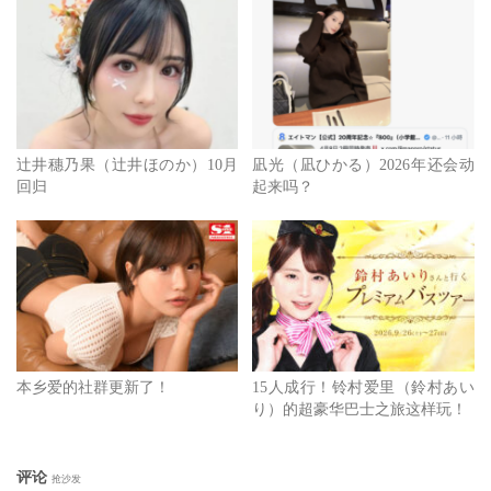
辻井穗乃果（辻井ほのか）10月
凪光（凪ひかる）2026年还会动
回归
起来吗？
本乡爱的社群更新了！
15人成行！铃村爱里（鈴村あい
り）的超豪华巴士之旅这样玩！
评论
抢沙发