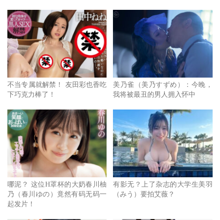
不当专属就解禁！ 友田彩也香吃
美乃雀（美乃すずめ）：今晚，
下巧克力棒了！
我将被最丑的男人拥入怀中
哪泥？ 这位H罩杯的大奶春川柚
有影无？上了杂志的大学生美羽
乃（春川ゆの）竟然有码无码一
（みう）要拍艾薇？
起发片！