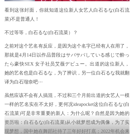
看到这张封面，你就知道这位新人女艺人白石るな(白石流
菜)不是普通人！
不过等等，白石るな(白石流菜）？
之前对这个艺名有反应，是因为这个名字已经有人在用了，
那就是4月14日以作品普段はサバサバしている感じで酔っ
たら豪快SEX 女子社员艾薇デビュー。出道的这位新人，
她的艺名也是白石るな，为了辨识，另一位白石るな我就翻
译为白石瑠奈吧⋯
虽然应该不会有人搞混，不过和三个月前出道的女艺人一模
一样的艺名实在不太好，更何况ideapocket这位白石るな(白
石流菜)可是非常重要的新人：为什么呢？自然是因为她的
资历啦：白石るな(白石流菜)从小就梦想成为偶像，为了实
现梦想，国中她在舞蹈社待了三年好好打底；2022年机会来