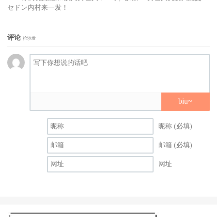
身高/罩杯：166厘米/D罩杯
セドン内村来一发！
点击查看完整图文
评论
抢沙发
biu~
昵称 (必填)
邮箱 (必填)
网址