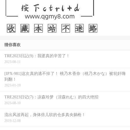
猜你喜欢
TRE2023日記(9)：我婆真的辛苦了！
2023-08-11
[IPX-981]这次真的逃不掉了！ 桃乃木香奈（桃乃木かな）被轮奸嗨
到翻！
2023-01-19
TRE2023日记(7)：凉森玲梦（涼森れむ）的四大绝招
2023-08-10
流出风波再起，身体倍儿软的仓多真央躺枪！
2019-12-08