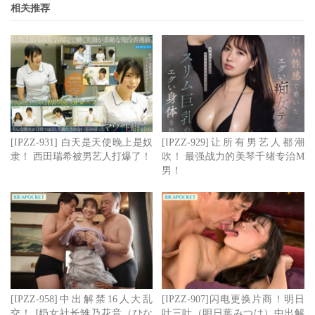
一炮而红～
相关推荐
所以接下来就是两个问题了，首先是她的偶像资历是真是
假？以近年来大型片商经营新人的状况来看应该不假，接下
来就看谁能解出那个偶像团体F是什么、白石るな(白石流
菜）在里面又扮演什么角色？然后最重要的来了，既然是偶
像团体出身、又是从国中就开始学舞，那后来在咖啡厅打工
很会拉花的白石るな(白石流菜)肯定外型相当亮眼吧？
[IPZZ-931] 白天是天使晚上是奴
[IPZZ-929]让所有男艺人都潮
隶！ 西田瑞希被男艺人打爆了！
吹！ 最强战力的美琴千绪专治M
男！
马上送上影片的动态截图，您觉得如何？
ideapocket花了很多时间去告诉我们这位新人是有真本事
的，不管是在咖啡店的打工还是偶像生涯累积下来舞蹈功力
以及优秀外型：不过这种来势汹汹的新人通常也会让大家用
最高标准检视—首先，我觉得封面比较漂亮，ideapocket修
图太过了，可能会招来封杀的批评，而且姐系的形象能不能
[IPZZ-958]中出解禁16人大乱
[IPZZ-907]闪电更换片商！明日
吸引人也很难说；再来，为了营造大型偶像出道的气势与神
交！ J奶女社长雏乃花音（ひな
叶三叶（明日葉みつは）中出解