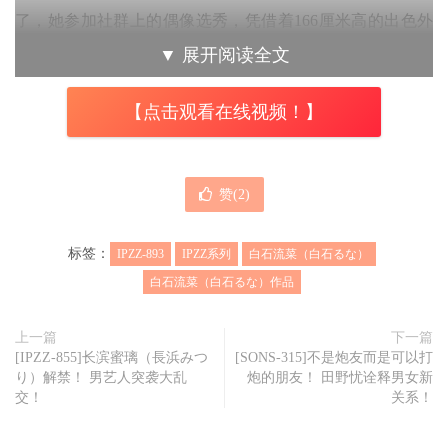
了，她参加社群上的偶像选秀，凭借着166厘米高的出色外
型、开朗的性格以及深厚的舞蹈底子获得好评，顺利合格并
▼
展开阅读全文
且作为新成员加入了偶像团体F，隔年，她登上了大型音乐
【点击观看在线视频！】
祭、在2000位粉丝的面前带来精彩表演，也举办了个人生诞
祭季的LIVE演唱会并且发行个人数位写真集，声势达到顶
点⋯
赞(
2
)
不过到了2024年，白石るな(白石流菜)正式从偶像团体毕
业，然后她并没有待在演艺圈，而是去了咖啡厅打工ー看到
标签：
IPZZ-893
IPZZ系列
白石流菜（白石るな）
这里您应该明白了，为什么片商Ideapocket如此重视这位新
白石流菜（白石るな）作品
人？那自然是因为她之前当了两年偶像、而且是那种有去参
加过大型音乐祭的好手；那白石るな(白石流菜)又为什么要
上一篇
下一篇
[IPZZ-855]长滨蜜璃（長浜みつ
[SONS-315]不是炮友而是可以打
成为艾薇女艺人呢？那自然是因为离开演艺圈后失去了掌
り）解禁！ 男艺人突袭大乱
炮的朋友！ 田野忧诠释男女新
声，在咖啡厅打工两年后觉得自己不该平凡，想要再一次于
交！
关系！
舞台上受到注目获得掌声，于是就宽衣解带，希望一脱成名