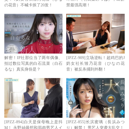
の花音）不喊卡挨了20发！
禁最强高潮！
秘，ideapocket并没有让她脱光光，不过没看资料很难发现
她有166厘米高(就是比例没那么好啦）、那D罩杯的身材也
应该很单薄⋯
你觉得这位新人如何呢？有机会成为ideapocket新一代的招
牌吗？
解密！IP社那位当了两年偶像、
[IPZZ-909]立场逆転！超鸡巴的J
作品名：FIRST IMPRESSION 193 天性の爱らしさと洗练さ
拍过数位写真的白石流菜（白石
奶女社长雏乃花音（ひなの花
れた気品 元芸能人お姉さん 艾薇 DEBUT
るな）真实身份是？
音）被反杀捅到外翻！
编号：
IPZZ-893
发行日：2026/07/14
女艺人名：白石るな(白石流菜，Shiraishi-Runa)
事务所：T-Powers
[IPZZ-894]白天是保母晚上是抖
[IPZZ-855]长滨蜜璃（長浜みつ
M！ 永野紬最想和肌肉男艺人イ
り）解禁！ 男艺人突袭大乱交！