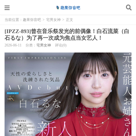
当前位置：
趣果弥音吧
>
宅男女神
>
正文
[IPZZ-893]曾在音乐祭发光的前偶像！白石流菜（白
石るな）为了再一次成为焦点当女艺人！
2026-06-11
分类：
宅男女神
评论(0)