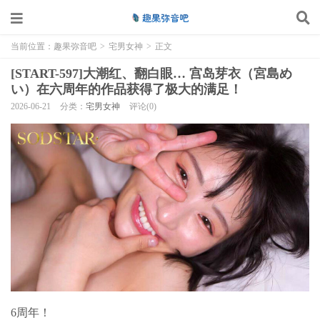
当前位置：
趣果弥音吧
>
宅男女神
>
正文
[START-597]大潮红、翻白眼… 宫岛芽衣（宮島め
い）在六周年的作品获得了极大的满足！
2026-06-21
分类：
宅男女神
评论(0)
6周年！