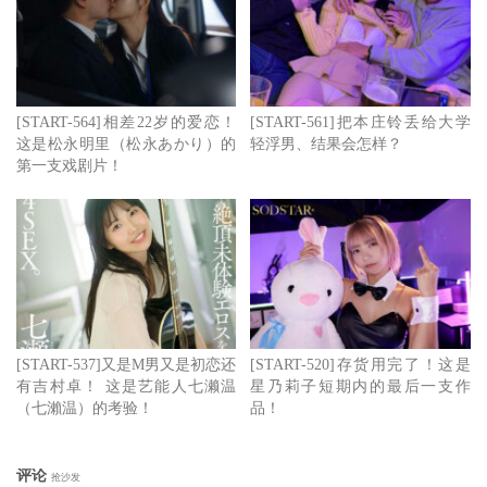
编号：
START-597
发行日：2026/06/23(串流)，2026/07/23(DVD)
女艺人名：宫岛めい(宫岛芽衣，Miyashima-Mei)
[START-564]相差22岁的爱恋！
[START-561]把本庄铃丢给大学
这是松永明里（松永あかり）的
轻浮男、结果会怎样？
事务所：T-Powers
第一支戏剧片！
身高／罩杯：155厘米/F罩杯
点击查看完整图文
[START-537]又是M男又是初恋还
[START-520]存货用完了！这是
有吉村卓！ 这是艺能人七濑温
星乃莉子短期内的最后一支作
（七瀨温）的考验！
品！
评论
抢沙发