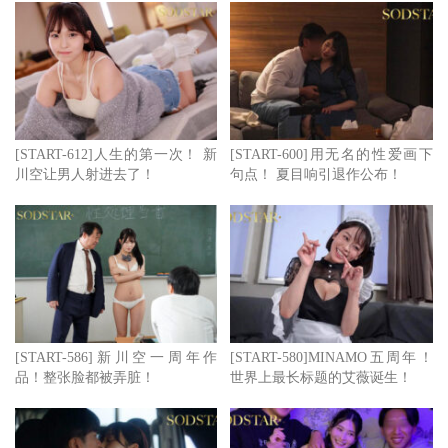
变化，身体的潮红和突然翻白眼的反应意味着她身体感受到
了极大的快乐，自己掰开屁股以及轻咬嘴唇的小动作说明了
她正在忍耐，还要再一下下，再一下下才能高潮～
最后就是大锅炒了。其实相较于其他演出，我比较没那么喜
[START-612]人生的第一次！ 新
[START-600]用无名的性爱画下
欢一大堆男艺人围攻她一个，因为那就是单纯的大场面、比
川空让男人射进去了！
句点！ 夏目响引退作公布！
较没那么多细节可看—虽然和同经纪公司的MINAMO相
比，宫岛めい(宫岛芽衣)的周年庆作品比较没那么有趣，不
过看A片嘛，拳拳到肉的性交才是王道，宫岛めい(宫岛芽
衣)这次是全力以赴，相信大家都会看得很开心！
作品名：むしゃぶりつきたい身体のイイ女がほろよいノー
ガードで性欲むき出しに…よく呑みよく笑う完全OFFな宫
[START-586]新川空一周年作
[START-580]MINAMO五周年！
品！整张脸都被弄脏！
世界上最长标题的艾薇诞生！
岛めいが本能のままにイキまくる生々しいプライベート交
尾