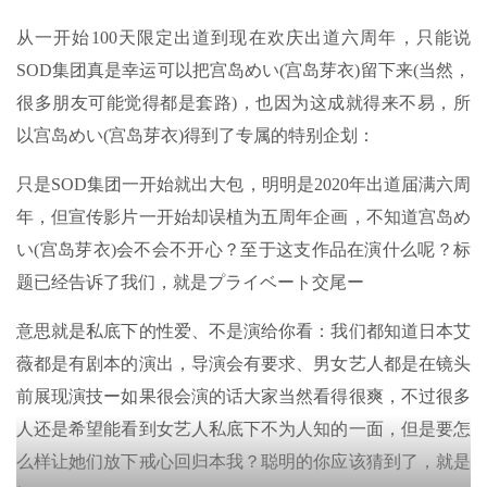
从一开始100天限定出道到现在欢庆出道六周年，只能说
SOD集团真是幸运可以把宫岛めい(宫岛芽衣)留下来(当然，
很多朋友可能觉得都是套路)，也因为这成就得来不易，所
以宫岛めい(宫岛芽衣)得到了专属的特别企划：
只是SOD集团一开始就出大包，明明是2020年出道届满六周
年，但宣传影片一开始却误植为五周年企画，不知道宫岛め
い(宫岛芽衣)会不会不开心？至于这支作品在演什么呢？标
题已经告诉了我们，就是プライベート交尾ー
意思就是私底下的性爱、不是演给你看：我们都知道日本艾
薇都是有剧本的演出，导演会有要求、男女艺人都是在镜头
前展现演技ー如果很会演的话大家当然看得很爽，不过很多
人还是希望能看到女艺人私底下不为人知的一面，但是要怎
么样让她们放下戒心回归本我？聪明的你应该猜到了，就是