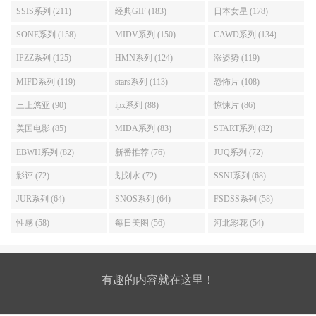
SSIS系列 (211)
经典GIF (183)
日本女星 (178)
SONE系列 (158)
MIDV系列 (150)
CAWD系列 (134)
IPZZ系列 (125)
HMN系列 (124)
涨姿势 (119)
MIFD系列 (119)
stars系列 (113)
恐怖片 (108)
三上悠亚 (90)
ipx系列 (88)
惊悚片 (86)
美国电影 (85)
MIDA系列 (83)
START系列 (82)
EBWH系列 (82)
新番推荐 (76)
JUQ系列 (72)
影评 (72)
划划水 (72)
SSNI系列 (68)
JUR系列 (64)
SNOS系列 (64)
FSDSS系列 (58)
性感 (58)
每日美图 (56)
河北彩花 (54)
有趣的内容就在这里！