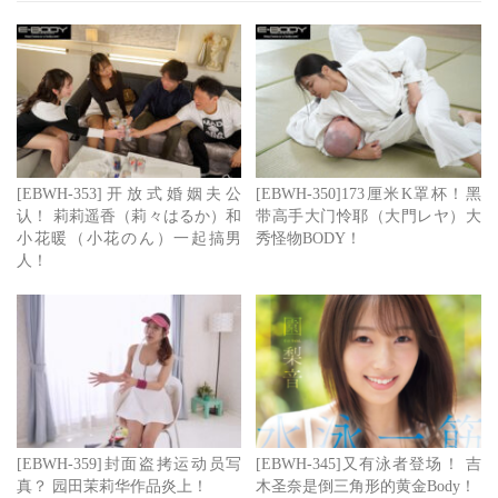
是清空大家蛋药库的大杀器⋯
如果本人的脸蛋和身材就像剧照及封面一样，那么我很乐意
当只白老鼠下场和这位园田茉莉华一战，看是我先去了还是
她早一步已哭。但问题是，又是片商E-BODY又是不给看宣
传影片，对这位新人，可以乐观吗？
[EBWH-353]开放式婚姻夫公
[EBWH-350]173厘米K罩杯！黑
认！ 莉莉遥香（莉々はるか）和
带高手大门怜耶（大門レヤ）大
作品名：テニス一筋19年！インハイ出场＆实业団所属の实
小花暖（小花のん）一起搞男
秀怪物BODY！
力派アスリート！溜まったドM性欲发散のため艾薇デビュ
人！
ー！ 脱いだら凄いキレキレ细身Gcup！
编号：
EBWH-359
发行日：2026/07/21
女艺人名：园田茉莉华(Sonoda-Marika)
[EBWH-359]封面盗拷运动员写
[EBWH-345]又有泳者登场！ 吉
真？ 园田茉莉华作品炎上！
木圣奈是倒三角形的黄金Body！
身高/罩杯：？？？厘米/G罩杯