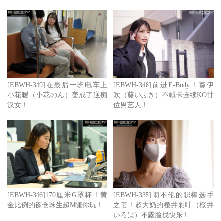
点击查看完整图文
[EBWH-349]在最后一班电车上
[EBWH-348]前进E-Body！葵伊
小花暖（小花のん）变成了逆痴
吹（葵いぶき）不喊卡连续KO廿
汉女！
位男艺人！
[EBWH-346]170厘米G罩杯！黄
[EBWH-335]闹不伦的职棒选手
金比例的篠仓珠生超M随你玩！
之妻！超大奶的樱井彩叶（桜井
いろは）不露脸找快乐！