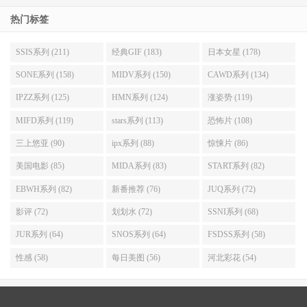
热门标签
SSIS系列 (211)
经典GIF (183)
日本女星 (178)
SONE系列 (158)
MIDV系列 (150)
CAWD系列 (134)
IPZZ系列 (125)
HMN系列 (124)
涨姿势 (119)
MIFD系列 (119)
stars系列 (113)
恐怖片 (108)
三上悠亚 (90)
ipx系列 (88)
惊悚片 (86)
美国电影 (85)
MIDA系列 (83)
START系列 (82)
EBWH系列 (82)
新番推荐 (76)
JUQ系列 (72)
影评 (72)
划划水 (72)
SSNI系列 (68)
JUR系列 (64)
SNOS系列 (64)
FSDSS系列 (58)
性感 (58)
每日美图 (56)
河北彩花 (54)