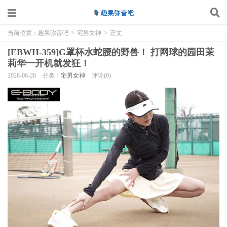
当前位置：
趣果弥音吧
>
宅男女神
>
正文
[EBWH-359]G罩杯水蛇腰的野兽！ 打网球的园田茉
莉华一开机就发狂！
2026-06-28
分类：
宅男女神
评论(0)