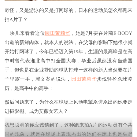
奇怪，又是游泳的又是打网球的，日本的运动员怎么都跑来
拍A片了？
一块儿来看看这位
园田茉莉华
，她是7月要在片商E-BODY
出道的新鲜肉体，就本人的说法，在父母的影响下她很小就
开始打网球了，今年已经迈入第19年，生涯的最高峰是在高
中时曾代表湘北高中打全国大赛，毕业后虽然没有当选国
手，但也是在企业赞助的球队打球ー这样的新人当然要在片
子里露一手，就文案的说法，
园田茉莉华
步伐轻盈杀球凌
厉，是高手中的高手：
然后问题来了，为什么在球场上风驰电掣杀进杀出的她要走
进摄影棚、成为艾薇女艺人？
我想聪明的你应该猜到了，这种跑来拍A片的运动员有个共
同的现象，就是在球场上表现杰出的她们在床上也是头野