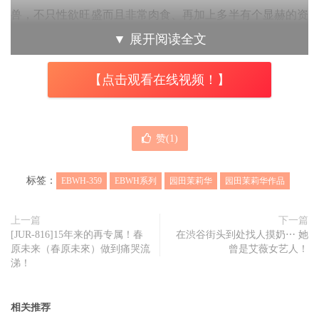
兽，不只性欲旺盛而且非常肉食、再加上多半有个显赫的资
历会让大家想知道她们的真实身份，所以是艾薇片商拍肉片
▼
展开阅读全文
的好帮手ー但接下来又有一个问题出来了，不要说是片商E-
【点击观看在线视频！】
BODY了，所有在艾薇界出道的运动员都有个问题，就是她
们可能在运动场上是漂亮宝贝，但是进了摄影棚拍A片在这
一行很多人会变成金刚芭比，那，
园田茉莉华
如何呢？
赞(
1
)
答案是，我不知道！
标签：
EBWH-359
EBWH系列
园田茉莉华
园田茉莉华作品
因为E-BODY这家片商不给看，从作品情报解禁到现在一个
多礼拜了，宣传影片一直没有放上去，所以我真的不知道园
上一篇
下一篇
田茉莉华在影片中是什么模样；不过从文案和剧照上来看，
[JUR-816]15年来的再专属！春
在渋谷街头到处找人摸奶⋯ 她
原未来（春原未來）做到痛哭流
曾是艾薇女艺人！
这位新人身材真的超级好，有钓钟型的G杯大奶和极细水蛇
涕！
腰，下半身短而浓密的阴毛象征着她的性欲有如剃刀一样又
快又利，导演一喊开麦拉她就性欲炸裂有如上了战场杀敌，
相关推荐
抹了润滑油的身体、宛如马达不停扭动套弄的下半身完全就