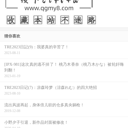
猜你喜欢
TRE2023日記(9)：我婆真的辛苦了！
2023-08-11
[IPX-981]这次真的逃不掉了！ 桃乃木香奈（桃乃木かな）被轮奸嗨
到翻！
2023-01-19
TRE2023日记(7)：凉森玲梦（涼森れむ）的四大绝招
2023-08-10
流出风波再起，身体倍儿软的仓多真央躺枪！
2019-12-08
小野夕子引退，新作品封面被修改！