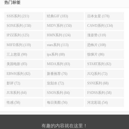
热门标签
SSIS系列 (211)
经典GIF (183)
日本女星 (178)
SONE系列 (158)
MIDV系列 (150)
CAWD系列 (134)
IPZZ系列 (125)
HMN系列 (124)
涨姿势 (119)
MIFD系列 (119)
stars系列 (113)
恐怖片 (108)
三上悠亚 (90)
ipx系列 (88)
惊悚片 (86)
美国电影 (85)
MIDA系列 (83)
START系列 (82)
EBWH系列 (82)
新番推荐 (76)
JUQ系列 (72)
影评 (72)
划划水 (72)
SSNI系列 (68)
JUR系列 (64)
SNOS系列 (64)
FSDSS系列 (58)
性感 (58)
每日美图 (56)
河北彩花 (54)
有趣的内容就在这里！