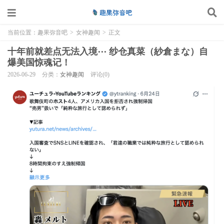
当前位置：
趣果弥音吧
>
女神趣闻
>
正文
十年前就差点无法入境⋯ 纱仓真菜（紗倉まな）自
爆美国惊魂记！
2026-06-29
分类：
女神趣闻
评论(0)