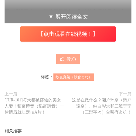
不过话说回来，外国政府很早就特别关注入境的日本女性，
▼
展开阅读全文
业界的指标女艺人纱仓まな(纱仓真菜)在上节目受访时就自
爆在23岁、也就是十年前的2016年入境美国时被刁难了：当
【点击观看在线视频！】
时她和工作人员是预定去美国拍摄写真，结果看着工作人员
一个个入关，她却是被拦了下来带到满是年轻女孩的小房间
里接受询问，审查官情绪激动地不断地炮轰纱仓，她只听懂
赞(
0
)
对方说的一句话：
标签：
纱仓真菜（紗倉まな）
你只有15岁吧？
咦？实际年纪不是看护照就知道了吗？我想审查官应该不是
上一篇
下一篇
[JUR-101]每天都被搭讪的美女
这是在做什么？濑户环奈（瀬戸
质疑纱仓的年纪有问题；不过回想这段惊魂记，纱仓说自己
人妻！稻富诗音（稲富詩音）一
環奈）、纯白彩永和三澄宁宁
只能不断强调I’m really twenty-three(我真的23岁了)，最后是
偷情后就决定拍A片！
（三澄寧々）合照有玄机！
在出示手机里存档的拍摄行程表才终于获释，但也被拘留了
五个小时⋯
相关推荐