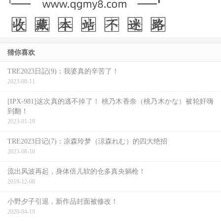
猜你喜欢
TRE2023日記(9)：我婆真的辛苦了！
2023-08-11
[IPX-981]这次真的逃不掉了！ 桃乃木香奈（桃乃木かな）被轮奸嗨
到翻！
2023-01-19
TRE2023日记(7)：凉森玲梦（涼森れむ）的四大绝招
2023-08-10
流出风波再起，身体倍儿软的仓多真央躺枪！
2019-12-08
小野夕子引退，新作品封面被修改！
2020-04-19