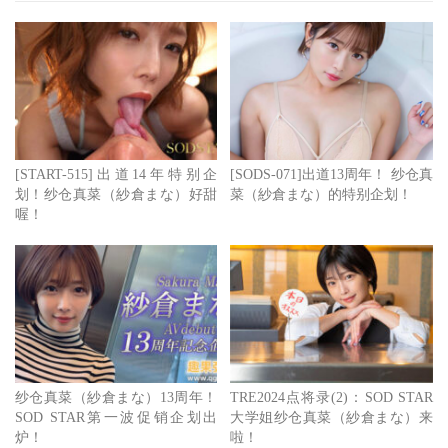
受访时她也出示了获释时兴奋地跳起来的照片，的确，入境
被留下来了5个小时真的是很辛苦的事，而过去的痛苦经验
也让现在的纱仓まな(纱仓真菜)惊觉也许日本女性在海外非
法打工赚外快(这边当然是在讲卖春啦)很早就是各国政府感
到棘手想要好好处理的问题了：
[START-515]出道14年特别企
[SODS-071]出道13周年！ 纱仓真
好，所以日后女艺人们要单独出国还是多注意一下，行程表
划！纱仓真菜（紗倉まな）好甜
菜（紗倉まな）的特别企划！
喔！
最好准备在身上，以免被问倒了直接就送回去；还有，有些
地方就是对单独出国的日本女性很敏感，出发前也最好调查
一下，虽然日本护照很好用，但最近被拒绝入境的人实在太
多了，绝对不是个案～
点击查看完整图文
纱仓真菜（紗倉まな）13周年！
TRE2024点将录(2)：SOD STAR
SOD STAR第一波促销企划出
大学姐纱仓真菜（紗倉まな）来
炉！
啦！