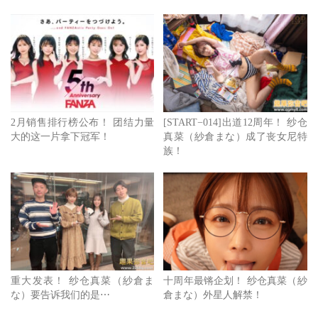
2月销售排行榜公布！ 团结力量
[START−014]出道12周年！ 纱仓
大的这一片拿下冠军！
真菜（紗倉まな）成了丧女尼特
族！
重大发表！ 纱仓真菜（紗倉ま
十周年最锵企划！ 纱仓真菜（紗
な）要告诉我们的是⋯
倉まな）外星人解禁！