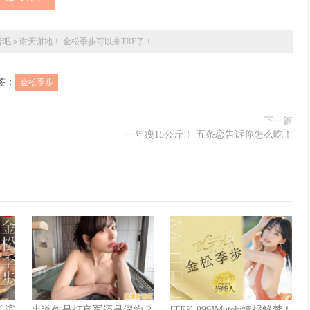
音吧
»
谢天谢地！ 金松季步可以来TRE了！
签：
金松季步
下一篇
一年瘦15公斤！ 五条恋告诉你怎么吃！
✖长滨
出道作是打真军还是假炮？
[TEK-099]Muteki情报解禁！