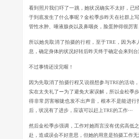
看到照片我们吓了一跳，她状况确实不太好，已经
于到底发生了什么事呢？金松季歩昨天在社群上
管性水肿、唾液腺炎以及鼻咽炎，脸蛋肿得很厉害
所以她先取消了拍摄的行程，至于TRE，因为
息，确定身体的状况好转后昨天终于确定会来到台
不过事情还没完喔！
因为先取消了拍摄行程又说很想参与TRE的活动，
实在太失礼了ー为了避免大家误解，所以金松季
得非常厉害喉咙也发不出声音，根本不是能进行
后，状况有了进步，应该可以赶上TRE的工作⋯
然后金松季歩强调，工作对她而言没有优劣高低
赴，造成误会不好意思，但她的用意是拍摄工作无