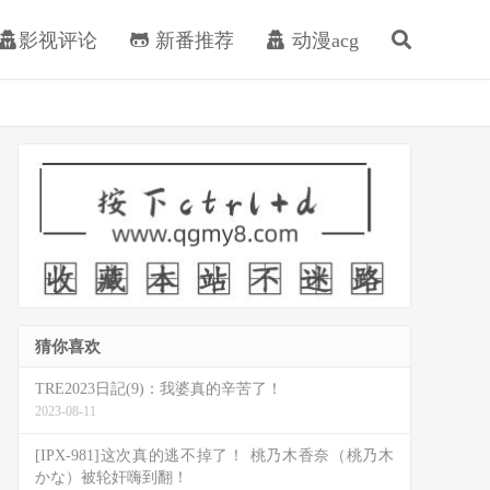
影视评论
新番推荐
动漫acg
猜你喜欢
TRE2023日記(9)：我婆真的辛苦了！
2023-08-11
[IPX-981]这次真的逃不掉了！ 桃乃木香奈（桃乃木
かな）被轮奸嗨到翻！