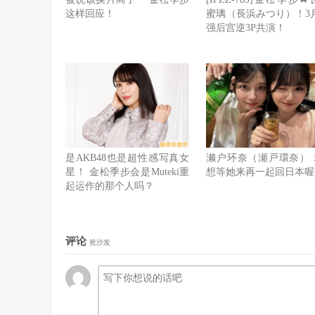
这样回应！
蜜璃（長浜みつり）！3
强后宫逆3P共演！
是AKB48也是超性感写真女
濑户环奈（瀬戸環奈）
星！ 金松季步会是Muteki重
想等她来再一起回日本喔
起运作的那个人吗？
评论
抢沙发