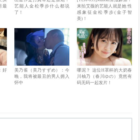
月最
艺能人金松季步什么都说
来拍艾薇的艺能人就是她 性
了！
感象征金松季步(金子智
美)！
：好
美乃雀（美乃すずめ）：今
哪泥？ 这位H罩杯的大奶春
晚，我将被最丑的男人拥入
川柚乃（春川ゆの）竟然有
怀中
码无码一起发片！