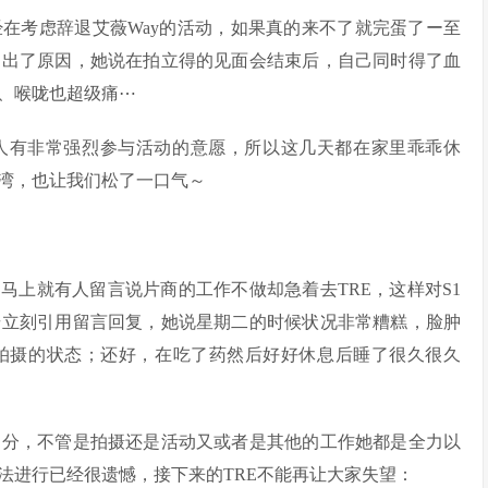
在考虑辞退艾薇Way的活动，如果真的来不了就完蛋了ー至
写出了原因，她说在拍立得的见面会结束后，自己同时得了血
、喉咙也超级痛⋯
本人有非常强烈参与活动的意愿，所以这几天都在家里乖乖休
湾，也让我们松了一口气～
马上就有人留言说片商的工作不做却急着去TRE，这样对S1
歩立刻引用留言回复，她说星期二的时候状况非常糟糕，脸肿
拍摄的状态；还好，在吃了药然后好好休息后睡了很久很久
之分，不管是拍摄还是活动又或者是其他的工作她都是全力以
法进行已经很遗憾，接下来的TRE不能再让大家失望：