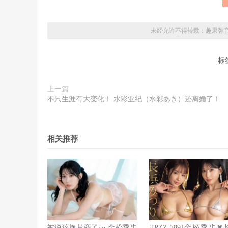
未经允许不得转载：
趣果弥
标
上一篇
不只生涯有大变化！ 水彩亚纪（水彩あき）还离婚了！
相关推荐
被说该换片商了⋯ 金松季步
[IPZZ-789]金松季步