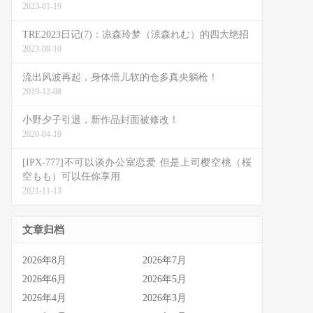
2023-01-19
TRE2023日记(7)：凉森玲梦（涼森れむ）的四大绝招
2023-08-10
流出风波再起，身体倍儿软的仓多真央躺枪！
2019-12-08
小野夕子引退，新作品封面被修改！
2020-04-19
[IPX-777]不可以谈办公室恋爱 但是上司樱空桃（桜
空もも）可以任你享用
2021-11-13
文章归档
2026年8月
2026年7月
2026年6月
2026年5月
2026年4月
2026年3月