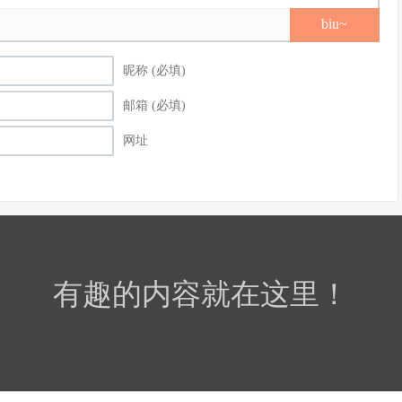
biu~
昵称 (必填)
邮箱 (必填)
网址
有趣的内容就在这里！