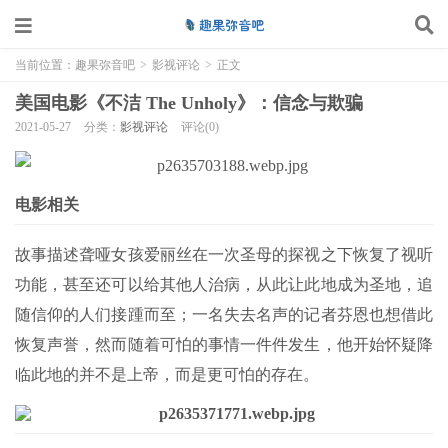
当前位置：
趣果弥音吧
>
影视评论
>
正文
美国电影《不洁 The Unholy》：信念与欺骗
2021-05-27
分类：
影视评论
评论(0)
电影相关
故事描述聋哑女孩爱丽丝在一次圣母的探视之下恢复了视听
功能，甚至还可以给其他人治病，从此让此地成为圣地，追
随信仰的人们接踵而至；一名失去名声的记者芬恩也想借此
恢复声誉，然而随着可怕的事情一件件发生，他开始怀疑降
临此地的并不是上帝，而是更可怕的存在。