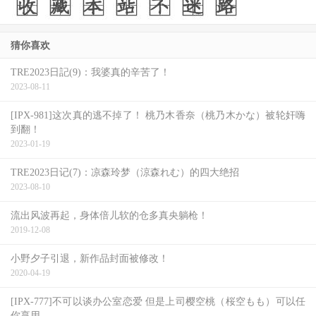
猜你喜欢
TRE2023日記(9)：我婆真的辛苦了！
2023-08-11
[IPX-981]这次真的逃不掉了！ 桃乃木香奈（桃乃木かな）被轮奸嗨
到翻！
2023-01-19
TRE2023日记(7)：凉森玲梦（涼森れむ）的四大绝招
2023-08-10
流出风波再起，身体倍儿软的仓多真央躺枪！
2019-12-08
小野夕子引退，新作品封面被修改！
2020-04-19
[IPX-777]不可以谈办公室恋爱 但是上司樱空桃（桜空もも）可以任
你享用