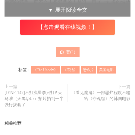
潜藏的邪恶，更不会去想邪恶的人是谁，再加上过多的特效
▼
展开阅读全文
在一部
恐怖片
中容易成为绊脚石（墨水溶掉的特效还不
错），突发惊吓的手法也十分愚钝，收尾也收得过于和平，
【点击观看在线视频！】
三两下就解决了一个新的组织，不太像是现实中会有澄清假
消息反倒巩固势力的状况，但有个感人的收尾，对应到上帝
助人痕迹相当隐微、主角是无信仰的伏笔。
赞(
1
)
标签：
《The Unholy》
《不洁》
恐怖片
美国电影
上一篇
下一篇
整体而言单纯以
恐怖片
角度来看，本片不太及格，即使特效
[IENF-147]不打流星拳只打P 天
《看见魔鬼》一部恶烂程度不输
马唯（天馬ゆい）拍片拍到一半
给《夺魂锯》的韩国电影
看起来并不差，在
恐怖片
中容易显得多余，但有着好的故事
强行拔套了
与概念呈现，表达出信念与欺骗一线之隔，稍有不慎便会让
有心人士趁虚而入，评价上让人想起另外一部题材不同，但
相关推荐
也是很两极、呈现特别的信仰小品《欣求救赎》。