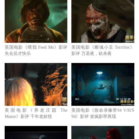
英国电影《喂我 Feed Me》影评
美国电影《断魂小丑 Terrifier》
失去后才快乐
影评 万圣夜，砍杀夜
美国电影《养老庄园 The
美国电影《致命录像带94 V/H/S
Manor》影评 千年老妖怪
94》影评 发疯影带再现