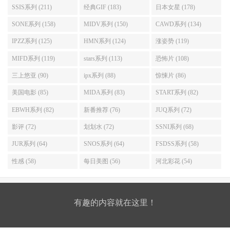
SSIS系列 (211)
经典GIF (183)
日本女星 (178)
SONE系列 (158)
MIDV系列 (150)
CAWD系列 (134)
IPZZ系列 (125)
HMN系列 (124)
涨姿势 (119)
MIFD系列 (119)
stars系列 (113)
恐怖片 (108)
三上悠亚 (90)
ipx系列 (88)
惊悚片 (86)
美国电影 (85)
MIDA系列 (83)
START系列 (82)
EBWH系列 (82)
新番推荐 (76)
JUQ系列 (72)
影评 (72)
划划水 (72)
SSNI系列 (68)
JUR系列 (64)
SNOS系列 (64)
FSDSS系列 (58)
性感 (58)
每日美图 (56)
河北彩花 (54)
有趣的内容就在这里！