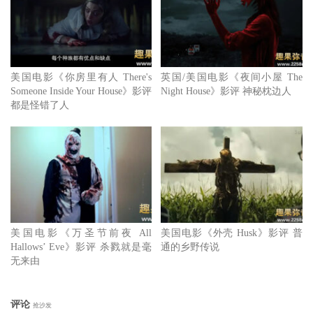
美国电影《你房里有人 There's
英国/美国电影《夜间小屋 The
Someone Inside Your House》影评
Night House》影评 神秘枕边人
都是怪错了人
美国电影《万圣节前夜 All
美国电影《外壳 Husk》影评 普
Hallows’ Eve》影评 杀戮就是毫
通的乡野传说
无来由
评论
抢沙发