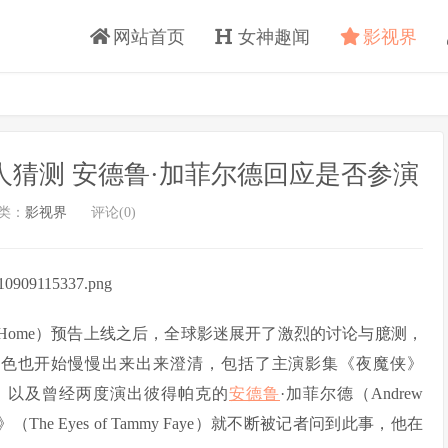
网站首页
女神趣闻
影视界
猜测 安德鲁·加菲尔德回应是否参演
类：
影视界
评论(0)
No Way Home）预告上线之后，全球影迷展开了激烈的讨论与臆测，
角色也开始慢慢出来出来澄清，包括了主演影集《夜魔侠》
 Cox），以及曾经两度演出彼得帕克的
安德鲁
·加菲尔德（Andrew
The Eyes of Tammy Faye）就不断被记者问到此事，他在