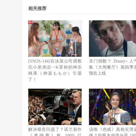
相关推荐
[SNOS-144]在泳装公司调教
关门倒数？ Disney+ 
完小弟弟后⋯K罩杯的神乐
集《大熊餐厅》第四季
桃果（神楽ももか）引退
预告上线
了！
解决噪音问题了？诺兰新作
汤唯《色戒》真枪实弹
《奥德赛》将 100% 以
伟？前男友崩溃分手 18