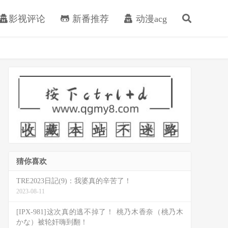
影视评论
新番推荐
动漫acg
猜你喜欢
TRE2023日記(9)：我婆真的辛苦了！
2023-08-11
[IPX-981]这次真的逃不掉了！ 桃乃木香奈（桃乃木
かな）被轮奸嗨到翻！