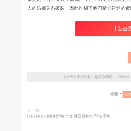
人的婚姻关系破裂，因此推翻了他们精心建造的帝
【点击
未经允许不得转载：
趣果弥音吧
»
《蜘蛛侠
标签：
安
上一篇
[MIFD-180]猛女潮崎七海 外送随时推荐按摩棒