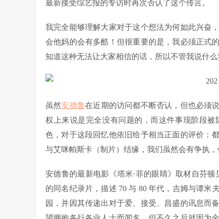
最新接受综艺报的专访时再次否认了这个传言。
我完全能够理解大家对于这个想法为何如此兴奋
会他妈的会有多酷！但很重要的是，我必须正式
知道这种无法让大家相信的话，所以不管我说什么
虽然
安德鲁
在近期的访问都不断否认，但也必须
权上来说是完全没有问题的，而这件事现阶段被
色，对于这段回忆他依旧给予相当正面的评价：
与艾咪帕斯卡（制片）结缘，我们虽然会有争执，
安德鲁的最新电影《塔米·菲的眼睛》取材自芬顿贝利（Fen
的同名纪录片，描述 70 与 80 年代，吉姆与
园，并因其传递出对于爱、接受、昌盛的讯息而
望拥抱各行各业人士而闻名，但不久之后就因为