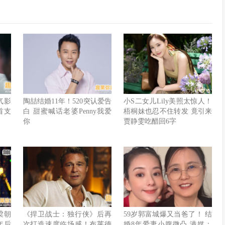
人气影
陶喆结婚11年！520突认爱告
小S二女儿Lily美照太惊人！
首支
白 甜蜜喊话老婆Penny我爱
梧桐妹也忍不住转发 竟引来
你
贾静雯吃醋回6字
梁朝
《捍卫战士：独行侠》后再
59岁郭富城爆又当爸了！ 结
年后
次打造速度临场感！布莱德
婚8年爱妻小腹微凸 港媒：