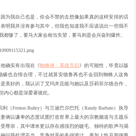
，因为我自己也是，你会不禁的去想像如果真的这样安排的话
的表明我并没有参与其中，但我也知道我不应该说出一些我不
我都惨了，要马大家会相当失望，要马则是会兴奋到爆炸。
说他确实有出现在《
蜘蛛侠：英雄无归
》的可能性，毕竟以版
隐瞒也合情合理，不过就算安德鲁再也不会回到蜘蛛人这角
都是美好的，我认识了艾玛并且能与她以及莎莉菲尔德合作，
但内心都是深爱著彼此。
ton Bailey）与兰迪巴尔巴托（Randy Barbato）执导
谭米夫妻俩以谦卑的态度试图打造世界上最大的宗教频道与主题乐
备受尊崇，其中谭米更以存在感强烈的睫毛、独特的歌声与渴
金融问题处理不当、竞争对手的多端诡计，再加上性丑闻使两