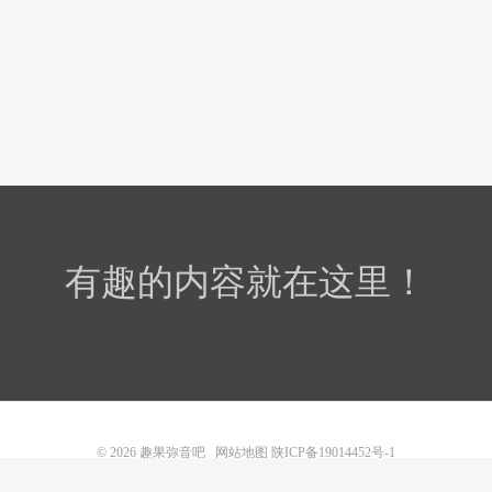
有趣的内容就在这里！
© 2026
趣果弥音吧
网站地图
陕ICP备19014452号-1
本站内容均来源于互联网，旨在提供爱好分享。 如侵犯您的相关权益请告知删除！