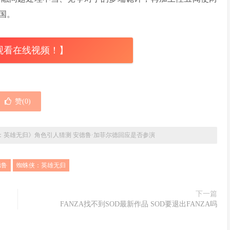
国。
观看在线视频！】
赞(
0
)
：英雄无归》角色引人猜测 安德鲁·加菲尔德回应是否参演
德鲁
蜘蛛侠：英雄无归
下一篇
FANZA找不到SOD最新作品 SOD要退出FANZA吗