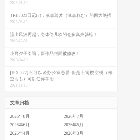
2023-01-19
TRE2023日记(7)：凉森玲梦（涼森れむ）的四大绝招
2023-08-10
流出风波再起，身体倍儿软的仓多真央躺枪！
2019-12-08
小野夕子引退，新作品封面被修改！
2020-04-19
[IPX-777]不可以谈办公室恋爱 但是上司樱空桃（桜
空もも）可以任你享用
2021-11-13
文章归档
2026年8月
2026年7月
2026年6月
2026年5月
2026年4月
2026年3月