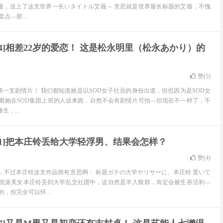
敢怠慢，送上了这支世界一长いタイトル艾薇～ 意思就是世界最长标题的艾薇，不愧
点—那...
-564]相差22岁的爱恋！ 这是松永明里（松永あかり）的
赞(
5
)
第一支剧情片！ 我们都知道她是以SOD女子社员的身份出道，但也因为是SOD女
着她在SOD集团上班的人设来跑，自然不会有剧情片可拍—但现在不一样了，不
生，...
-561]把本庄铃丢给大学轻浮男、结果会怎样？
赞(
4
)
，不过本庄铃这支作品很有意思啊： 标题ガチの大学ヤリサーに、本庄铃 置いて
统派美女本庄铃丢到大学乱交社团中，这自然是羊入狼群，肯定会被生吞活剥—
，你完全可以怀...