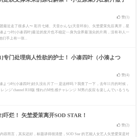
赞(
1
)
集团最近走了很多人〜 彩月七绪、天音かんな(天音环奈)、矢埜爱茉先后离开，星
凑よつ叶(小凑四叶)最近的发片也不稳定⋯身为业界最顶尖的片商，没有补人一
们手上有一张...
-451]专门处理病人性欲的护士！ 小凑四叶（小湊よつ
赞(
4
)
凑よつ叶(小凑四叶)好久没出片了⋯ 是这样吗？我查了一下，去年11月的时候，
ンジ’channel R18版 憧れのM性感チャレンジ M男の反应を楽しんでいるうち
462]吓烂！ 矢埜爱茉离开SOD STAR！
赞(
2
)
内容而言，其实还好，标题讲得很清楚，SOD Star 的艺能人女艺人矢埜爱茉是对