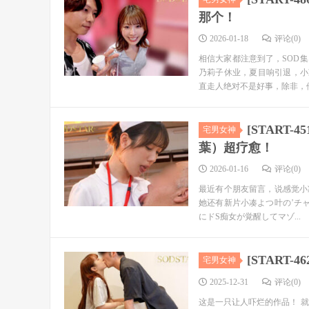
那个！
2026-01-18
评论(0)
相信大家都注意到了，SOD
乃莉子休业，夏目响引退，小
直走人绝对不是好事，除非，他
[START
宅男女神
葉）超疗愈！
2026-01-16
评论(0)
最近有个朋友留言，说感觉小
她还有新片小凑よつ叶の’チャレ
にドS痴女が覚醒してマゾ...
[START-
宅男女神
2025-12-31
评论(0)
这是一只让人吓烂的作品！ 就