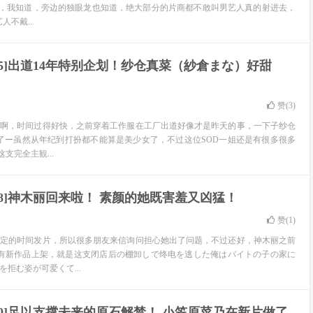
，我知道，旁边的独眼龙也知道，绝大部分的片商都不敢叫男艺人真的射进去，
不戴...
-515]出道14年特别企划！纱仓真菜（紗倉まな）好甜
赞(
3
)
 天啊，时间过得好快，之前穿着工作服在工厂出道好像才是昨天的事，一下子纱仓
周年了ー虽然从年纪到打扮都不能算是美少女了，不过这位SOD一姐还是有很多很多
支完全主観...
-508]神木丽回来啦！ 素颜的她既害羞又凶猛！
赞(
1
)
固定的时间发片，所以很多朋友来信询问担心她出了问题，不过还好，神木丽之前
有新作品上架，就是这支闭店后の棚卸しで终电を逃した俺はバイトの子の家に
拒む姿が可爱くて...
-480]足以支撑未来的原石解禁！ 小笠原菜乃在新片做了