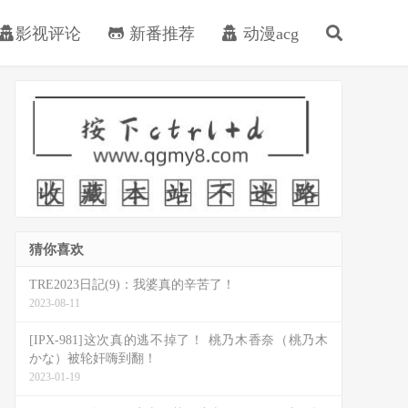
影视评论
新番推荐
动漫acg
猜你喜欢
TRE2023日記(9)：我婆真的辛苦了！
2023-08-11
[IPX-981]这次真的逃不掉了！ 桃乃木香奈（桃乃木
かな）被轮奸嗨到翻！
2023-01-19