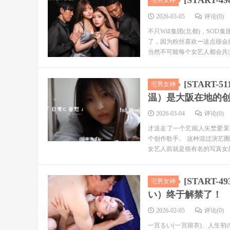
[START
宅男女神
2026-03-05
评论(0)
不只Will集团(北都)，S
了，因为粉丝喜欢ー这点很会
当然不可能每个女艺人都会共演(
[START
宅男女神
温）是大阪在地的
2026-03-04
评论(0)
才送走了一个艺能人矢埜爱茉，
个创作歌手。 这种混过演艺
女艺人前就是很有名的写真女星
[START
宅男女神
い）终于解禁了！
2026-02-05
评论(0)
一宫るい(一宫留衣)、人生初