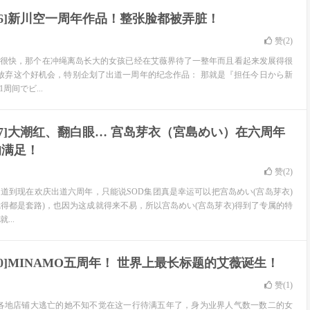
-586]新川空一周年作品！整张脸都被弄脏！
赞(
2
)
得很快，那个在冲绳离岛长大的女孩已经在艾薇界待了一整年而且看起来发展得很
不会放弃这个好机会，特别企划了出道一周年的纪念作品： 那就是『担任今日から新
周间でビ...
-597]大潮红、翻白眼… 宫岛芽衣（宮島めい）在六周年
的满足！
赞(
2
)
定出道到现在欢庆出道六周年，只能说SOD集团真是幸运可以把宫岛めい(宫岛芽衣)
觉得都是套路)，也因为这成就得来不易，所以宫岛めい(宫岛芽衣)得到了专属的特
...
-580]MINAMO五周年！ 世界上最长标题的艾薇诞生！
赞(
1
)
前到各地店铺大逃亡的她不知不觉在这一行待满五年了，身为业界人气数一数二的女