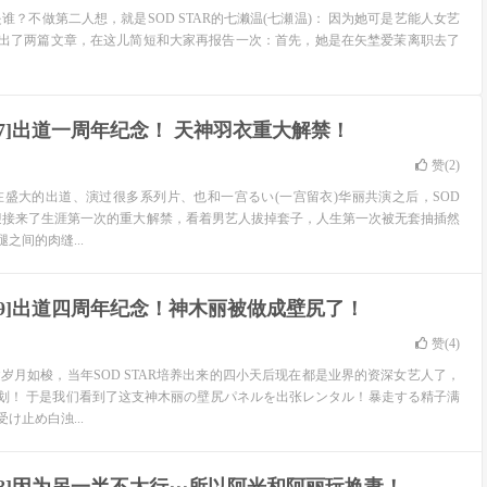
新人是谁？不做第二人想，就是SOD STAR的七濑温(七瀬温)： 因为她可是艺能人女艺
出了两篇文章，在这儿简短和大家再报告一次：首先，她是在矢埜爱茉离职去了
-527]出道一周年纪念！ 天神羽衣重大解禁！
赞(
2
)
在盛大的出道、演过很多系列片、也和一宫るい(一宫留衣)华丽共演之后，SOD
衣迎接来了生涯第一次的重大解禁，看着男艺人拔掉套子，人生第一次被无套抽插然
之间的肉缝...
-539]出道四周年纪念！神木丽被做成壁尻了！
赞(
4
)
岁月如梭，当年SOD STAR培养出来的四小天后现在都是业界的资深女艺人了，
划！ 于是我们看到了这支神木丽の壁尻パネルを出张レンタル！暴走する精子满
け止め白浊...