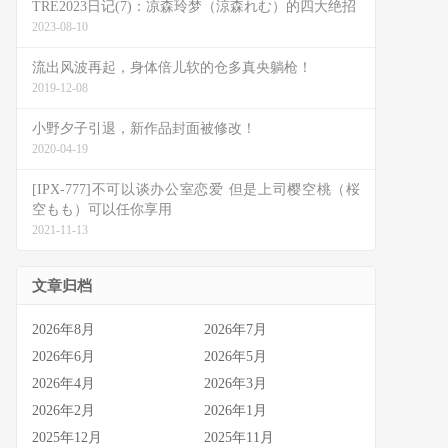
TRE2023日记(7)：凉森玲梦（涼森れむ）的四大绝招
2023-08-10
流出风波再起，身体倍儿软的仓多真央躺枪！
2019-12-08
小野夕子引退，新作品封面被修改！
2020-04-19
[IPX-777]不可以谈办公室恋爱 但是上司樱空桃（桜
空もも）可以任你享用
2021-11-13
文章归档
2026年8月
2026年7月
2026年6月
2026年5月
2026年4月
2026年3月
2026年2月
2026年1月
2025年12月
2025年11月