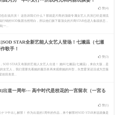
-498]因为另一半不太行⋯所以阿光和阿丽玩换妻！
赞(
4
)
OD集团也在搞共演！ 这告诉我们什么？那就是片商的顶级专属女艺人共演已经是潮流
搞行销的SOD集团当然明白，所以他们旗下最顶尖的片商STAR也进入备战状态，
一...
-511]SOD STAR全新艺能人女艺人登场！七濑温（七瀬
创作歌手！
赞(
3
)
SOD STAR又有新的艺能人女艺人出道！ 她叫七濑温(七濑温)，来自大阪，是
圈的女艺人，我们需要先看她的履历表再来观察她的外型，矢埜爱茉还没成为艾薇
前田美里...
-493]出道一周年⋯ 高中时代是校花的一宫留衣（一宮る
赞(
1
)
のナマ中出し解禁！ 作为出道的1周年的作品，来个解禁对SOD STAR来说就像是