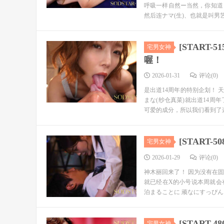
呼吸一样自然ー当然，你知道
然后连ナマ(生)、也就是叫男艺人
[START
宅男女神
喔！
2026-01-31
评论(0)
是出道14周年的特别企划！
まな(纱仓真菜)就出道14
可爱的成分，所以我们看到了这
[START
宅男女神
2026-01-29
评论(0)
神木丽回来了！ 因为没有在
就已经在X的小号说本周就会
泊まることに 顽なにすっぴんを
[START
宅男女神