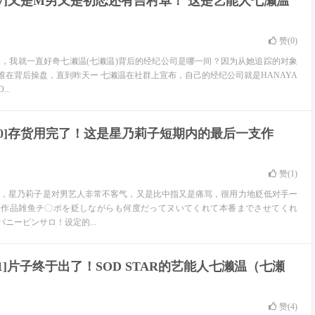
-537]又是M男又是初恋还有吉村卓！ 这是艺能人七濑温
！
赞(
0
)
界，我就一直好奇七濑温(七濑温)背后的经纪公司是哪一间？因为从她追踪的对象
谁在背后操盘，直到昨天ー 七濑温在社群上宣布，自己的经纪公司就是HANAYA
..
-520]存货用完了！这是星乃莉子短期内的最后一支作
赞(
1
)
思，星乃莉子是对男艺人非常不客气，又是比中指又是痛骂，很用力地贬低对手ー
支作品雑鱼チ〇ポを贬しながらも何度だってヌいてくれて本番までさせてくれ
ニーピンサロ！设定的...
-511]片子终于出了！SOD STAR的艺能人七濑温（七瀬
赞(
4
)