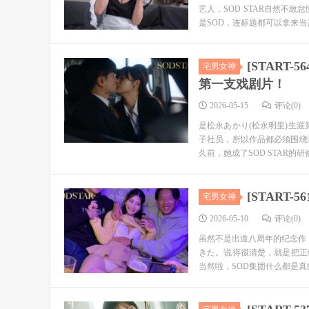
艺人，SOD STAR自然不
是SOD，连标题都可以拿来当卖
[START
宅男女神
第一支戏剧片！
2026-05-15
评论(0)
是松永あかり(松永明里)生涯
子社员，所以作品都必须围绕
久前，她成了SOD STAR的研修
[START
宅男女神
2026-05-10
评论(0)
虽然不是出道八周年的纪念作
きた。说得很清楚，就是把正
当然啦，SOD集团什么都是真的