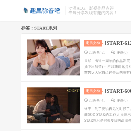
动漫ACG、影视作品点评
专属分享发现有趣的内容！
标签：START系列
[START
宅男女神
2026-07-23
评论(0)
果然，出道一周年的作品发完，
插中出解禁)～ 所以我说这是
前告诉大家自己过去从来没有被.
[START
宅男女神
2026-07-15
评论(0)
终于，到了要说再见的时候了
商SOD STAR的工作人
STAR就只是把握夏目响高温多湿