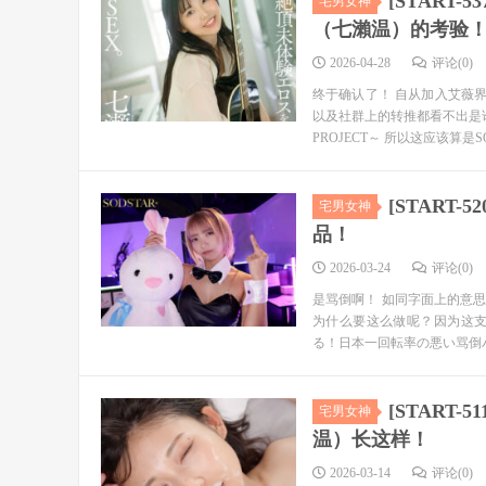
[START
宅男女神
（七瀨温）的考验
2026-04-28
评论(0)
终于确认了！ 自从加入艾薇
以及社群上的转推都看不出是
PROJECT～ 所以这应该算是SO.
[START
宅男女神
品！
2026-03-24
评论(0)
是骂倒啊！ 如同字面上的意
为什么要这么做呢？因为这
る！日本一回転率の悪い骂倒バ
[START
宅男女神
温）长这样！
2026-03-14
评论(0)