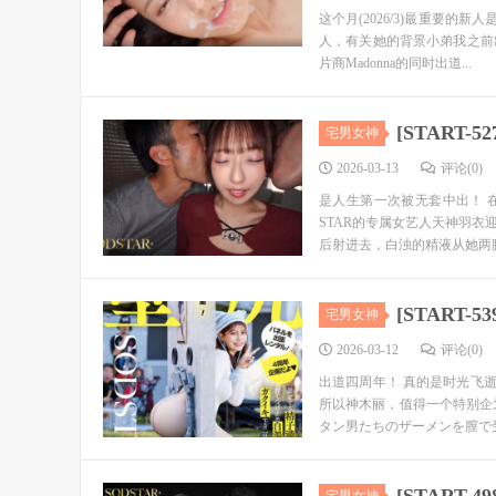
这个月(2026/3)最重要的
人，有关她的背景小弟我之前
片商Madonna的同时出道...
[START
宅男女神
2026-03-13
评论(0)
是人生第一次被无套中出！ 
STAR的专属女艺人天神羽
后射进去，白浊的精液从她两腿
[START
宅男女神
2026-03-12
评论(0)
出道四周年！ 真的是时光飞逝
所以神木丽，值得一个特别企
タン男たちのザーメンを膣で受