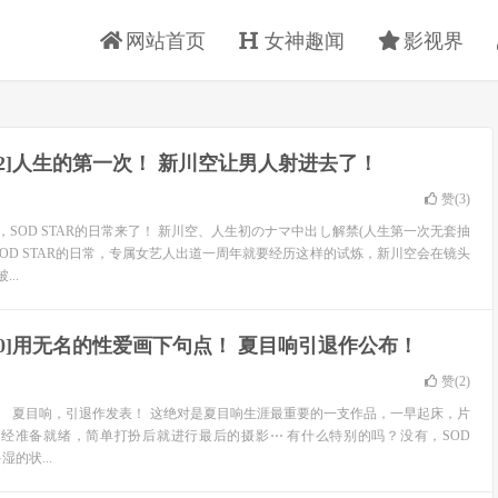
网站首页
女神趣闻
影视界
-612]人生的第一次！ 新川空让男人射进去了！
赞(
3
)
SOD STAR的日常来了！ 新川空、人生初のナマ中出し解禁(人生第一次无套抽
SOD STAR的日常，专属女艺人出道一周年就要经历这样的试炼，新川空会在镜头
..
-600]用无名的性爱画下句点！ 夏目响引退作公布！
赞(
2
)
。 夏目响，引退作发表！ 这绝对是夏目响生涯最重要的一支作品，一早起床，片
员就已经准备就绪，简单打扮后就进行最后的摄影⋯ 有什么特别的吗？没有，SOD
的状...