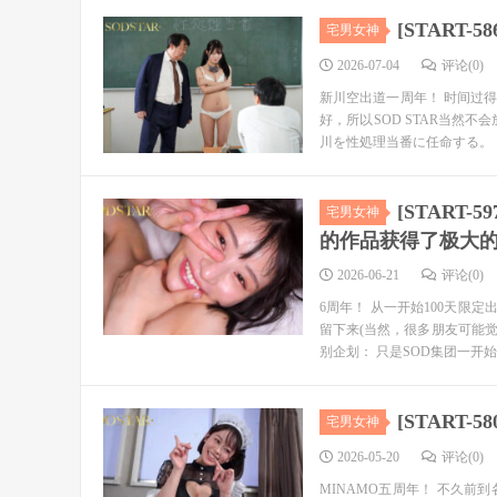
[START
宅男女神
2026-07-04
评论(0)
新川空出道一周年！ 时间过
好，所以SOD STAR当然
川を性処理当番に任命する。 1
[START
宅男女神
的作品获得了极大
2026-06-21
评论(0)
6周年！ 从一开始100天限
留下来(当然，很多朋友可能
别企划： 只是SOD集团一开始就
[START
宅男女神
2026-05-20
评论(0)
MINAMO五周年！ 不久