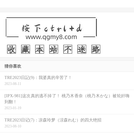
猜你喜欢
TRE2023日記(9)：我婆真的辛苦了！
2023-08-11
[IPX-981]这次真的逃不掉了！ 桃乃木香奈（桃乃木かな）被轮奸嗨
到翻！
2023-01-19
TRE2023日记(7)：凉森玲梦（涼森れむ）的四大绝招
2023-08-10