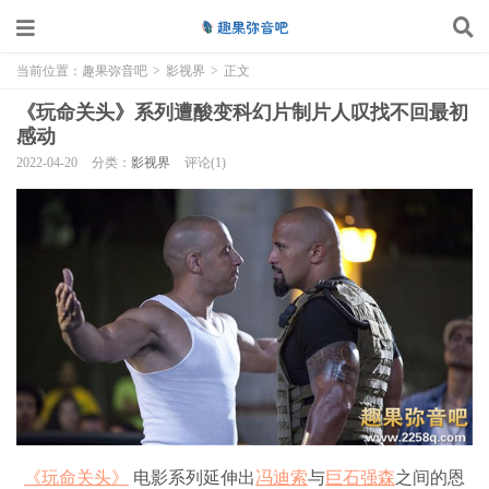
当前位置：
趣果弥音吧
>
影视界
>
正文
《玩命关头》系列遭酸变科幻片制片人叹找不回最初
感动
2022-04-20
分类：
影视界
评论(1)
《玩命关头》
电影系列延伸出
冯迪索
与
巨石强森
之间的恩