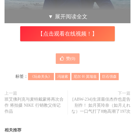
▼
展开阅读全文
【点击观看在线视频！】
《玩命关头》制片人
尼尔·H·莫瑞兹
坦言回不去最初的起
点。
赞(
0
)
近日《玩命关头》制片人
尼尔·H·莫瑞兹
（Neal H. Moritz）
因应这些评论公开探讨这个话题。他早从《限制级战警》就
标签：
《玩命关头》
冯迪索
尼尔·H·莫瑞兹
巨石强森
与男星
冯迪索
（Vin Diesel）合作，日前受邀 Podcast 节目《
The Town with Matthew Belloni》中坦言：回不去最初的起
上一篇
下一篇
点。
班艾佛列克与麦特戴蒙将再次合
[ABW-234]生涯最佳杰作也是告
作 将拍摄 NIKE 行销教父传记
别作！ 如月英玲奈（如月えれ
作品
な）一口气打了8炮高潮了197次
相关推荐