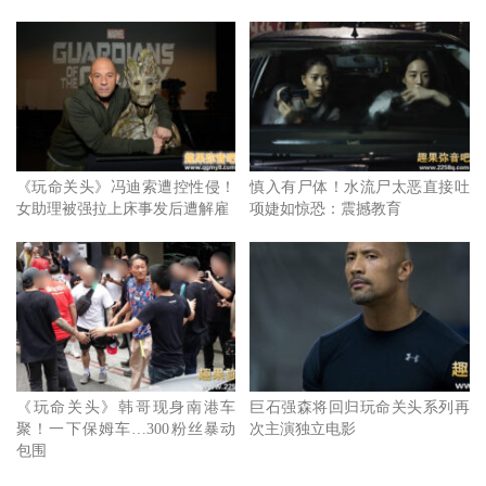
《玩命关头》冯迪索遭控性侵！
慎入有尸体！水流尸太恶直接吐
女助理被强拉上床事发后遭解雇
项婕如惊恐：震撼教育
《玩命关头》韩哥现身南港车
巨石强森将回归玩命关头系列再
聚！一下保姆车…300粉丝暴动
次主演独立电影
包围