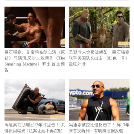
巨石强森、艾蜜莉布朗主演《原
圣诞老人惊爆被绑架！巨石强森
钻》导演班尼沙夫戴新作《The
联手美国队长出击 《红色一号》
冯迪索从《玩命关头4》开始就担任幕后工作。
Smashing Machine》释出首支预
最狂外泄
告
尼尔表示：《玩命关头》近年来一直以追求大场面为诉求制
作，不过老实说，我倒希望往格局小的方向发展剧情，就感
觉像回归最初起点，并尝试许多不同可能性，这也是当今观
众想看到的。尽管他表示为数并不过多，不过透过其制片人
的亲自说明，也许盼望未来身为监制的冯迪索也能共同让
《玩命关头》回归初衷。
冯迪索前助理忍13年才提告！ 关
冯迪索被控性侵反击了！ 称13年
键原因曝光 2法案让她不再沉默
来首次听到：有明确证据反驳