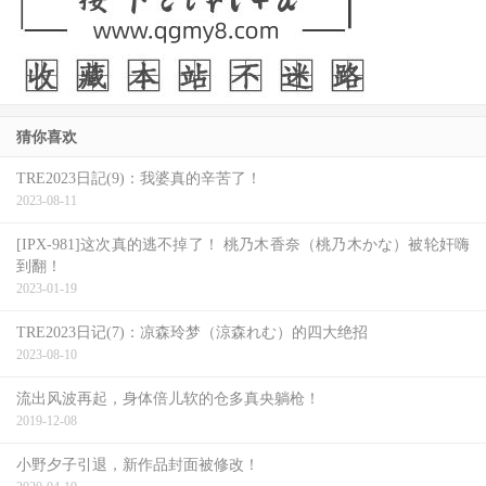
猜你喜欢
TRE2023日記(9)：我婆真的辛苦了！
2023-08-11
[IPX-981]这次真的逃不掉了！ 桃乃木香奈（桃乃木かな）被轮奸嗨
到翻！
2023-01-19
TRE2023日记(7)：凉森玲梦（涼森れむ）的四大绝招
2023-08-10
流出风波再起，身体倍儿软的仓多真央躺枪！
2019-12-08
小野夕子引退，新作品封面被修改！