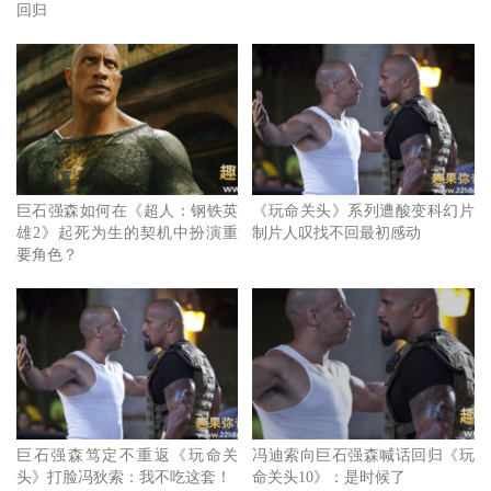
回归
巨石强森如何在《超人：钢铁英
《玩命关头》系列遭酸变科幻片
雄2》起死为生的契机中扮演重
制片人叹找不回最初感动
要角色？
巨石强森笃定不重返《玩命关
冯迪索向巨石强森喊话回归《玩
头》打脸冯狄索：我不吃这套！
命关头10》：是时候了