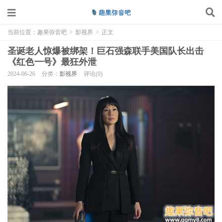
当前位置：
趣果弥音吧
>
影视界
>
正文
圣诞老人惊爆被绑架！巨石强森联手美国队长出击
《红色一号》最狂外泄
2024-06-26
分类：
影视界
评论(0)