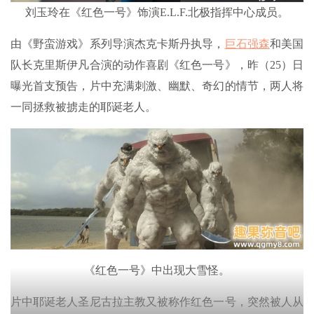
刘玉玲在《红色一号》饰演E.L.F.北极指挥中心成员。
由《野蛮游戏》系列导演杰克卡斯丹执导，
巨石强森
和美国
队长克里斯伊凡合演的动作喜剧《红色一号》，昨（25）日
曝光首支预告，片中充满刺激、幽默、奇幻的情节，两人将
一同拯救被掳走的耶诞老人。
《红色一号》中出现大雪怪。
片中耶诞老人圣尼古拉主教又被称作红色一号，突然被人从