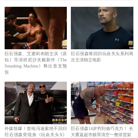
主要卡司除了
巨石强森
和克里斯伊凡，还包括刘玉玲、以及
饰演耶诞老人的奥斯卡得主JK西蒙斯，绝对是今年底不容错
过的动作冒险旅程。
巨石强森、艾蜜莉布朗主演《原
巨石强森将回归玩命关头系列再
钻》导演班尼沙夫戴新作《The
次主演独立电影
Smashing Machine》释出首支预
告
外媒惊爆！曾呛冯迪索绝不回归
巨石强森14岁穷到偷巧克力！ 长
巨石强森突现身《玩命关头X》
大重返超市赎罪清空一整排货架