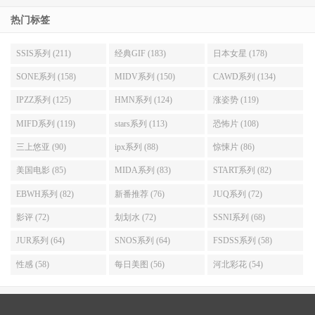
热门标签
SSIS系列 (211)
经典GIF (183)
日本女星 (178)
SONE系列 (158)
MIDV系列 (150)
CAWD系列 (134)
IPZZ系列 (125)
HMN系列 (124)
涨姿势 (119)
MIFD系列 (119)
stars系列 (113)
恐怖片 (108)
三上悠亚 (90)
ipx系列 (88)
惊悚片 (86)
美国电影 (85)
MIDA系列 (83)
START系列 (82)
EBWH系列 (82)
新番推荐 (76)
JUQ系列 (72)
影评 (72)
划划水 (72)
SSNI系列 (68)
JUR系列 (64)
SNOS系列 (64)
FSDSS系列 (58)
性感 (58)
每日美图 (56)
河北彩花 (54)