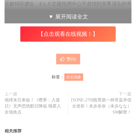
北极特区掳走，E.L.F.北极指挥中心于是找到世界顶尖的寻
人专家—克里斯饰演的杰克欧麦力帮忙，试图找回失踪的耶
▼
展开阅读全文
诞老人，期间遇到各种奇幻角色，包含贾西亚、坎卜斯、雪
怪等，故事发展令人出乎意料又搞笑十足。
【点击观看在线视频！】
赞(
0
)
标签：
巨石强森
上一篇
下一篇
地球末日来临！《噤界：入侵
[SONE-270]暗黑第一帅哥蓝井优
日》无声恐惧默日降临 喵星人
太使坏！未步奈奈（未歩なな）
全场焦点
SM解禁！
巨石强森
（左）和克里斯伊凡在《红色一号》为了拯救耶诞
老人展开冒险。
相关推荐