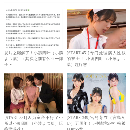
发片之谜解了！小凑四叶（小湊
[START-451]专门处理病人性欲
よつ葉）：其实之前有休业一阵
的护士！ 小凑四叶（小湊よつ
子⋯
葉）超疗愈！
[START-331]因为童帝不行了⋯
[STARS-349]宫岛芽衣（宮島め
所以小凑四叶（小湊よつ葉）玩
い）五周年！ 5种情境5种打扮被
换妻游戏！
狂射55发！