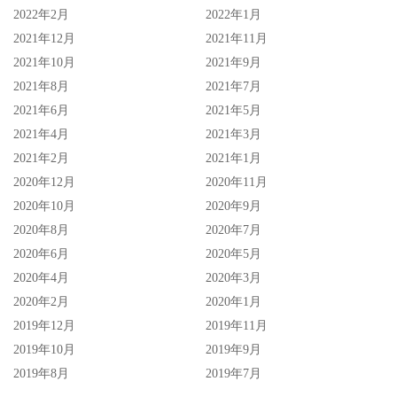
2022年2月
2022年1月
了；而综观这片商发展的历史，虽然也有像橘梨纱这样成功
2021年12月
2021年11月
的例子，不过近年来SOD STAR的强力新秀都有行销第一但
2021年10月
2021年9月
作品一般的问题，青木桃很行、新海咲也很有话题，但你说
2021年8月
2021年7月
这两位选手目前有比夏目响更重要吗？现在既然得到了超强
2021年6月
2021年5月
力的素材，就希望SOD STAR的创意不要只放在行销上，给
2021年4月
2021年3月
我们好看的作品！
2021年2月
2021年1月
2020年12月
2020年11月
作品名：小凑よつ叶 艾薇 DEBUT
2020年10月
2020年9月
2020年8月
2020年7月
编号：
STARS-685
2020年6月
2020年5月
发行日：2022/06/27先行配信
2020年4月
2020年3月
2020年2月
2020年1月
女艺人名：小凑よつ叶(小凑四叶，Kominato-Yotsuha)
2019年12月
2019年11月
2019年10月
2019年9月
身高／罩杯：153厘米/E罩杯
2019年8月
2019年7月