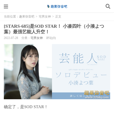
当前位置：
趣果弥音吧
>
宅男女神
>
正文
[STARS-685]是SOD STAR！ 小凑四叶（小湊よつ
葉）最强艺能人升空！
2022-07-28
分类：
宅男女神
评论(0)
确定了，是SOD STAR！