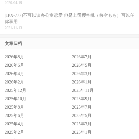
2020-04-19
珍贵的真正艺能人女艺人，所以SOD官网瞬间涌起大批群
众，连宣传影片都跑不动：
[IPX-777]不可以谈办公室恋爱 但是上司樱空桃（桜空もも）可以任
你享用
只能说大家都闷很久了，在艾薇新法乌云罩顶、日后恐怕很
2021-11-13
难有大型新人出道的现在，小凑よつ叶(小凑四叶)就像是穿
文章归档
透云层的阳光令人振奋，真正艺能人的资历、所属团体曾经
在Omicon排行榜拿下单周第二的成绩，再加上引退后曾经
2026年8月
2026年7月
去当上班族却说自己想知道大家不同性癖的劲爆发言，我真
2026年6月
2026年5月
的觉得老板挖到石油了，现在SOD STAR不只是人数众多、
2026年4月
2026年3月
2026年2月
2026年1月
还有了来自演艺圈的大咖！
2025年12月
2025年11月
2025年10月
2025年9月
2025年8月
2025年7月
2025年6月
2025年5月
2025年4月
2025年3月
2025年2月
2025年1月