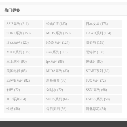
【小凑 四叶】作品下载链接
热门标签
小凑四叶（小湊よつ葉）
生活照
SSIS系列 (211)
经典GIF (183)
日本女星 (178)
SONE系列 (158)
MIDV系列 (150)
CAWD系列 (134)
IPZZ系列 (125)
HMN系列 (124)
涨姿势 (119)
MIFD系列 (119)
stars系列 (113)
恐怖片 (108)
三上悠亚 (90)
ipx系列 (88)
惊悚片 (86)
美国电影 (85)
MIDA系列 (83)
START系列 (82)
EBWH系列 (82)
新番推荐 (76)
JUQ系列 (72)
影评 (72)
划划水 (72)
SSNI系列 (68)
JUR系列 (64)
SNOS系列 (64)
FSDSS系列 (58)
性感 (58)
每日美图 (56)
河北彩花 (54)