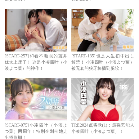
[START-257]和看不顺眼的蓝井
[START-135]也是人生初中出し
优太上床了！ 这是小凑四叶（小
解禁！ 小凑四叶（小湊よつ葉）
湊よつ葉）的神作！
被无套的狼牙棒插到腿软！
[START-075]小凑四叶（小湊よ
TRE2024点将录(1)：最强艺能人
つ葉）两周年！特别企划带她走
小凑四叶（小湊よつ葉）！
出摄影棚！