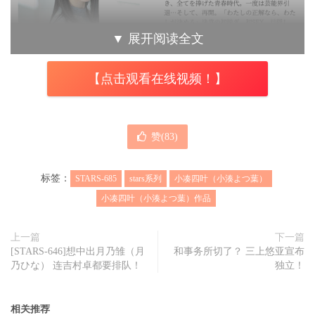
▼
展开阅读全文
【点击观看在线视频！】
赞(
83
)
标签：
STARS-685
stars系列
小凑四叶（小湊よつ葉）
小凑四叶（小湊よつ葉）作品
上一篇
下一篇
[STARS-646]想中出月乃雏（月
和事务所切了？ 三上悠亚宣布
乃ひな） 连吉村卓都要排队！
独立！
相关推荐