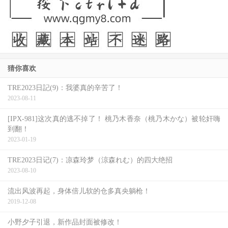
猜你喜欢
TRE2023日記(9)：我婆真的辛苦了！
2023-08-11
[IPX-981]这次真的逃不掉了！ 桃乃木香奈（桃乃木かな）被轮奸嗨
到翻！
2023-01-19
TRE2023日记(7)：凉森玲梦（涼森れむ）的四大绝招
2023-08-10
流出风波再起，身体倍儿软的仓多真央躺枪！
2019-12-08
有说明就给推。也因为小凑よつ叶(小凑四叶)是艾薇界极为
小野夕子引退，新作品封面被修改！