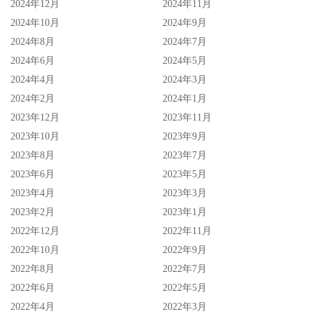
2024年12月
2024年11月
2024年10月
2024年9月
2024年8月
2024年7月
2024年6月
2024年5月
2024年4月
2024年3月
2024年2月
2024年1月
2023年12月
2023年11月
2023年10月
2023年9月
2023年8月
2023年7月
就看看这家向来很会炒作的片商要怎么经营小凑よつ叶(小
2023年6月
2023年5月
2023年4月
2023年3月
凑四叶)了，说实在话，比资源、比规模、艺能人片商Muteki
2023年2月
2023年1月
所在的Will集团似乎是更好的选择，想想她出道完再去S1和
2022年12月
2022年11月
三上悠亚两人三脚那真是艺能人星度闪瞎众人，而到了SOD
2022年10月
2022年9月
呢？
2022年8月
2022年7月
2022年6月
2022年5月
首先我要说的是此时不用Super Star这头衔更待何时？但看来
2022年4月
2022年3月
SOD已经忘了自己说过什么，之前是在给我们装孝维就对