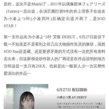
是的，这次不是Muteki了，2011年以偶像团体フェアリーズ
（Fairies)一员出道，在演艺圈打拼9年的井上理香子在改名
为小凑よつ叶(小凑四叶)后确定出道片商了，是SOD
STAR！
第一支作品名为小凑よつ叶 艾薇 DEBUT，6月27日提供下
载ー不知道是不是看到之前几位大物操作失灵的惨状，虽然
SOD Star还是藏、还是要挤牙膏的方式没有一次把所有资料
丢出来，但这家很会炒作新人的厂商还是在作品说明的地方
注明这是一支只有2SEX、也就是比一般新人少一次完整性
爱演出的作品⋯