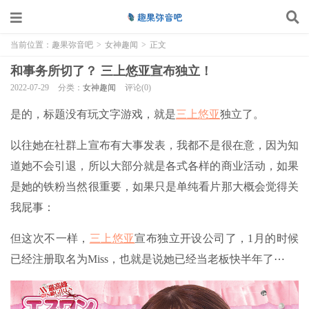
当前位置：
趣果弥音吧
>
女神趣闻
>
正文
和事务所切了？ 三上悠亚宣布独立！
2022-07-29
分类：
女神趣闻
评论(0)
是的，标题没有玩文字游戏，就是
三上悠亚
独立了。
以往她在社群上宣布有大事发表，我都不是很在意，因为知
道她不会引退，所以大部分就是各式各样的商业活动，如果
是她的铁粉当然很重要，如果只是单纯看片那大概会觉得关
我屁事：
但这次不一样，
三上悠亚
宣布独立开设公司了，1月的时候
已经注册取名为Miss，也就是说她已经当老板快半年了⋯