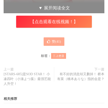
▼
展开阅读全文
【点击观看在线视频！】
赞(
41
)
标签：
三上悠亚
上一篇
下一篇
[STARS-685]是SOD STAR！ 小
有不好的消息却又删掉！ 桥本
凑四叶（小湊よつ葉）最强艺能
有菜（橋本ありな）指的会是？
人升空！
相关推荐