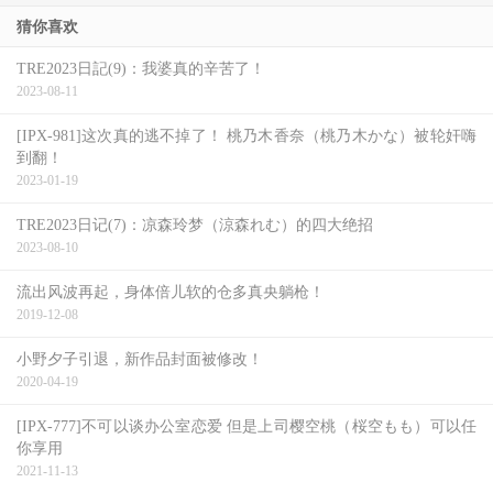
猜你喜欢
间事务所AllPro托管，接下来三上自创的服饰品牌miyours结
束营业打折出清，当时很多人以为是像韩团Honey Popcorn
TRE2023日記(9)：我婆真的辛苦了！
2023-08-11
见不好赶快收，但后来事情的发展却和大家猜的不大一样：
[IPX-981]这次真的逃不掉了！ 桃乃木香奈（桃乃木かな）被轮奸嗨
首先，要敲那四位女艺人现在就直接找AllPro了，就算你找
到翻！
One’s Double也会被PASS过去，接着，市场上传出miyours其
2023-01-19
实不是赔钱，而是三上经纪公司的首脑不想玩了，要退出这
TRE2023日记(7)：凉森玲梦（涼森れむ）的四大绝招
一行了所以画下句点⋯
2023-08-10
流出风波再起，身体倍儿软的仓多真央躺枪！
2019-12-08
小野夕子引退，新作品封面被修改！
2020-04-19
[IPX-777]不可以谈办公室恋爱 但是上司樱空桃（桜空もも）可以任
你享用
2021-11-13