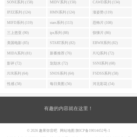
SONE系列 (158)
MIDV系列 (150)
CAWD系列 (134)
IPZZ系列 (124)
HMN系列 (124)
涨姿势 (119)
MIFD系列 (119)
stars系列 (113)
恐怖片 (108)
三上悠亚 (90)
ipx系列 (88)
惊悚片 (86)
美国电影 (85)
START系列 (82)
EBWH系列 (82)
MIDA系列 (81)
新番推荐 (76)
JUQ系列 (72)
影评 (72)
划划水 (72)
SSNI系列 (68)
JUR系列 (64)
SNOS系列 (64)
FSDSS系列 (58)
性感 (58)
每日美图 (56)
河北彩花 (54)
有趣的内容就在这里！
© 2026
趣果弥音吧
网站地图
陕ICP备19014452号-1
别担心，三上说了，还是会每个月继续发片，有关艾薇的工