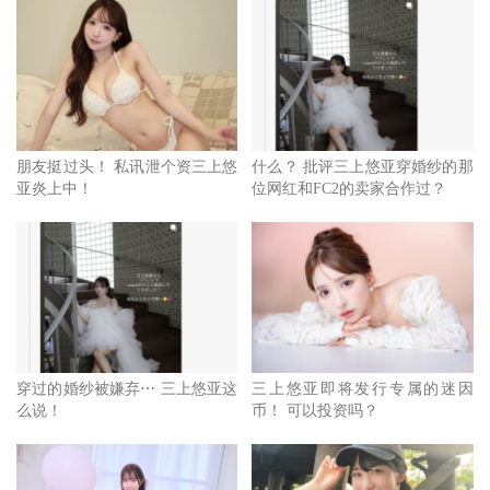
朋友挺过头！ 私讯泄个资三上悠
什么？ 批评三上悠亚穿婚纱的那
亚炎上中！
位网红和FC2的卖家合作过？
穿过的婚纱被嫌弃⋯ 三上悠亚这
三上悠亚即将发行专属的迷因
么说！
币！ 可以投资吗？