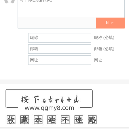
biu~
昵称 (必填)
邮箱 (必填)
网址
One’s Double，也就是三上原来的事务所前一阵子可说是动
作频频ー先是将旗下女艺人樱もこ(樱萌子)、安位カヲル(安
位薰)、梦见るぅ(梦见露)以及白峰ミウ(白峰美羽)交给另一