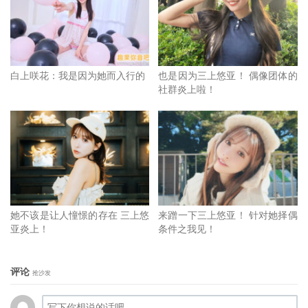
白上咲花：我是因为她而入行的
也是因为三上悠亚！ 偶像团体的
社群炎上啦！
这是怎么回事？事务所怎么会放掉这只金母鸡？
这必须要从今年年初讲起〜
她不该是让人憧憬的存在 三上悠
来蹭一下三上悠亚！ 针对她择偶
亚炎上！
条件之我见！
评论
抢沙发