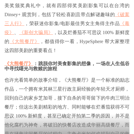
美奖颁奖典礼中，就有四部得奖美剧影集可以在台湾的
Dinsey+ 观赏到，包括了轻松喜剧且带点解谜趣味的
《破案
三人行》
，荣获迷你影集/电影最佳男女主角得主作品
《毒
疫》
、
《新创大骗局》
，以及烂番茄不可思议 100% 新鲜度
的
《大熊餐厅》
，都值得你一看，HypeSphere 帮大家整理
这四部美剧的重要看点！
《大熊餐厅》
：跳脱你对美食影集的想像，一场在人生低谷
中寻找曙光与救赎的旅程
也许光看简单的故事介绍，《大熊餐厅》是一个标准的励志
作品，一个拥有米其林三星行政主厨经验的年轻天才厨师，
回到自己的家乡芝加哥，接下自杀的哥哥留下的牛肉三明治
餐厅；但这出美剧精彩的地方、同时能够在烂番茄获得不可
思议 100% 新鲜度，甚至已确定开拍第二季的原因，并不是
他化腐朽为神奇，将破旧的快餐店改造成华丽高级餐厅，而
是在拯救这间餐厅的过程中，主角卡米如何也找到自己的救