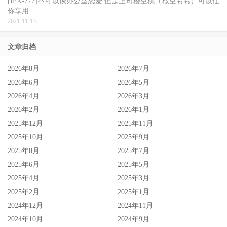
过去曾有不少小虾米对抗大鲸鱼的真实事件电影，例如茱莉
[IPX-777]不可以谈办公室恋爱 但是上司樱空桃（桜空もも）可以任
你享用
亚罗勃兹（Julia Roberts）的《永不妥协》（Erin
2021-11-13
Brockovich）、威尔史密斯（Will Smith）《震荡效应》
（Concussion），他们都是以小众之力对抗财团，由米高基
文章归档
顿（Michael Keaton）演出的
《毒疫》
（Dopesick）改编自知
2026年8月
2026年7月
名畅销着作《毒疫：经销商、医生和让美国人上瘾的毒品公
2026年6月
2026年5月
司》，揭露了美国制药史上最丑陋的事件之一，故事透过主
2026年4月
2026年3月
角菲尼克斯医生的观点，丝丝入扣、一层一层的揭开整个产
2026年2月
2026年1月
业为了利益掩盖真实使命与生命健康安全的真相。
2025年12月
2025年11月
2025年10月
2025年9月
整出剧同样在奖项与口碑皆获得绝佳的成绩，米高基顿一举
2025年8月
2025年7月
拿下艾美奖迷你影集或电视电影最佳男主角，IMDb 维持在
2025年6月
2025年5月
8.6 高标范围，另外幕后团队更是华丽，由艾美奖常胜军丹
2025年4月
2025年3月
尼史壮（Danny Strong）主创，导演阵容也包括了《雨人》
2025年2月
2025年1月
（Rain Man）金奖导演巴瑞李文森（Barry Levinson）；正所
2024年12月
2024年11月
2024年10月
2024年9月
谓真实往往比虚构更让人难以置信，《毒疫》绝对值得你拨