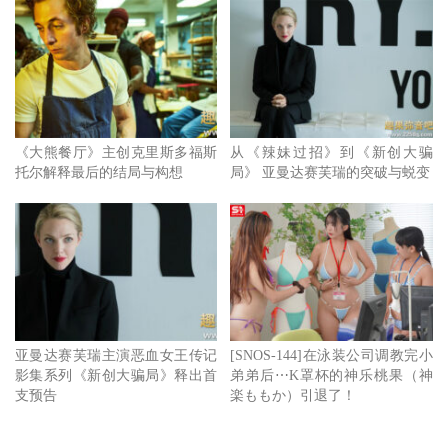
轻女子，以及一个有些经济状况的剧场导演。虽然同住一栋
大楼，但邻居关系互不紧密，三人一开始的唯一共通点就是
Podcast 推理节目的忠实听众，没想到因为一起谋杀案将三
人绑在一起，推展出好笑但剧情反转猜不透，让人进入一看
就停不下来的推理世界。
《大熊餐厅》主创克里斯多福斯
从《辣妹过招》到《新创大骗
托尔解释最后的结局与构想
局》 亚曼达赛芙瑞的突破与蜕变
亚曼达赛芙瑞主演恶血女王传记
[SNOS-144]在泳装公司调教完小
影集系列《新创大骗局》释出首
弟弟后⋯K罩杯的神乐桃果（神
支预告
楽ももか）引退了！