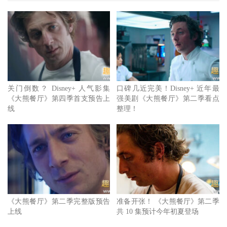
《破案三人行》
：轻松无负担，悬疑喜剧完美混合新美剧！
上班工作回到家，不想花 2 个小时看一部长片，或是还需要
关门倒数？ Disney+ 人气影集
口碑几近完美！Disney+ 近年最
《大熊餐厅》第四季首支预告上
强美剧《大熊餐厅》第二季看点
聚精会神仔细沈浸的迷你影集吗？
《破案三人行》
（Only
线
整理！
Murders in the Building）绝对值得你的注意！集结赛琳娜戈
梅兹（Selena Gomez）、史蒂夫马丁（Steve Martin）以及马
丁肖特（Martin Short）这三个横跨不同世代、看似完全不相
干的演员，居然产生出完美火花，目前 IMDb 分数高达 8.1
分，烂番茄网站居然有着几乎完美的 99% 新鲜度！
此外，《破案三人行》三位主要角色背景都与饰演的演员真
《大熊餐厅》第二季完整版预告
准备开张！ 《大熊餐厅》第二季
上线
共 10 集预计今年初夏登场
实人设有些相似，包括了半退休的资深演员、迷样时髦的年