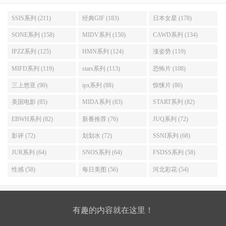
SSIS系列 (211)
经典GIF (183)
日本女星 (178)
SONE系列 (158)
MIDV系列 (150)
CAWD系列 (134)
IPZZ系列 (125)
HMN系列 (124)
涨姿势 (119)
MIFD系列 (119)
stars系列 (113)
恐怖片 (108)
三上悠亚 (90)
ipx系列 (88)
惊悚片 (86)
美国电影 (85)
MIDA系列 (83)
START系列 (82)
EBWH系列 (82)
新番推荐 (76)
JUQ系列 (72)
影评 (72)
划划水 (72)
SSNI系列 (68)
JUR系列 (64)
SNOS系列 (64)
FSDSS系列 (58)
性感 (58)
每日美图 (56)
河北彩花 (54)
有趣的内容就在这里！