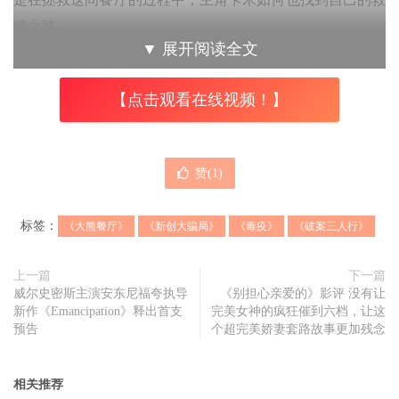
赎之路。
▼
展开阅读全文
《大熊餐厅》用更直接，甚至是写实的方式，将一个快餐店
的厨房与背后不为人知的制作过程，赤裸裸地展现出来，除
【点击观看在线视频！】
了工作人员彼此之间的协调、人和与分工，更包含了行政管
理、叫料、成本利润的计算，没有光鲜亮丽的厨师袍与摆
盘，反而是每一集中都在解决各种日常生活会出现的小状
赞(
1
)
况、大状况，虽然只是一个餐厅与角色的重生之路，但绝对
也能让每一个在生活中奋斗的人，找到属于你自己的共鸣
标签：
《大熊餐厅》
《新创大骗局》
《毒疫》
《破案三人行》
点，真的真的，千万别错过了！
上一篇
下一篇
威尔史密斯主演安东尼福夸执导
《别担心亲爱的》影评 没有让
新作《Emancipation》释出首支
完美女神的疯狂催到六档，让这
预告
个超完美娇妻套路故事更加残念
相关推荐