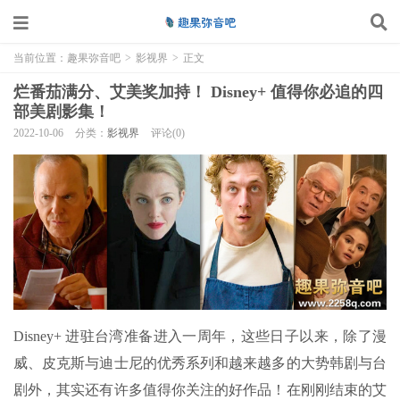
当前位置：
趣果弥音吧
>
影视界
>
正文
烂番茄满分、艾美奖加持！ Disney+ 值得你必追的四
部美剧影集！
2022-10-06
分类：
影视界
评论(0)
Disney+ 进驻台湾准备进入一周年，这些日子以来，除了漫
威、皮克斯与迪士尼的优秀系列和越来越多的大势韩剧与台
剧外，其实还有许多值得你关注的好作品！在刚刚结束的艾