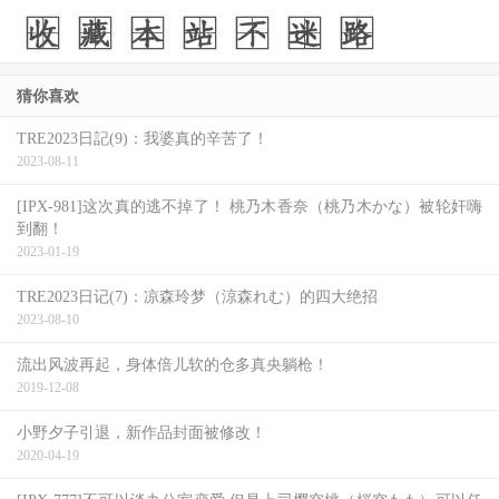
力，也让她拿下刚刚结束的第 74 届艾美奖迷你影集或电视
电影最佳女主角奖，3月的时候错过了？这次别再放过！
猜你喜欢
TRE2023日記(9)：我婆真的辛苦了！
2023-08-11
[IPX-981]这次真的逃不掉了！ 桃乃木香奈（桃乃木かな）被轮奸嗨
到翻！
2023-01-19
TRE2023日记(7)：凉森玲梦（涼森れむ）的四大绝招
2023-08-10
流出风波再起，身体倍儿软的仓多真央躺枪！
2019-12-08
小野夕子引退，新作品封面被修改！
《毒疫》
：真实往往比虚构更加令人难以置信！美国制药丑
2020-04-19
闻事件一次了解