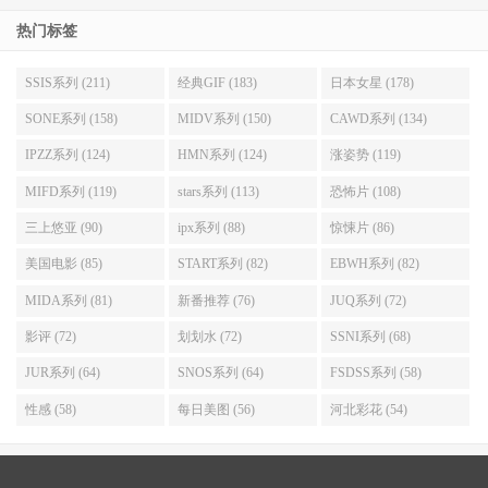
热门标签
SSIS系列 (211)
经典GIF (183)
日本女星 (178)
SONE系列 (158)
MIDV系列 (150)
CAWD系列 (134)
IPZZ系列 (124)
HMN系列 (124)
涨姿势 (119)
MIFD系列 (119)
stars系列 (113)
恐怖片 (108)
三上悠亚 (90)
ipx系列 (88)
惊悚片 (86)
美国电影 (85)
START系列 (82)
EBWH系列 (82)
MIDA系列 (81)
新番推荐 (76)
JUQ系列 (72)
影评 (72)
划划水 (72)
SSNI系列 (68)
JUR系列 (64)
SNOS系列 (64)
FSDSS系列 (58)
性感 (58)
每日美图 (56)
河北彩花 (54)