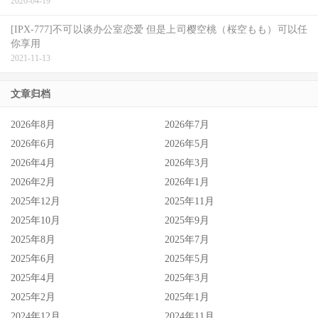
2020-04-19
在，所以我们请各位相信这个故事。
[IPX-777]不可以谈办公室恋爱 但是上司樱空桃（桜空もも）可以任
你享用
故事，确实有如此强大力量，只要愿意抱持着信念，任何不
2021-11-13
可能都会成真，就像魔术画片上的鸟儿，到底是在笼里，还
是在笼外，全凭个人想像，总认为鸟儿被困在笼内的人们，
文章归档
会选择编织故事掩盖自身的罪孽，并挽救黯然的颜面，若是
2026年8月
2026年7月
愿意相信鸟儿身处笼外拥有自由的人们，则会写下希望，并
2026年6月
2026年5月
实际付诸行动，让故事为自己带来新生。而我们的人生即是
2026年4月
2026年3月
故事，虽然一切仍受到命运的牵制，但我们所创造的故事或
2026年2月
2026年1月
许能带来真正的奇迹，让生命得以延续下去，且让爱得以化
2025年12月
2025年11月
作永恒。
2025年10月
2025年9月
2025年8月
2025年7月
值得细细品赏的佳作
2025年6月
2025年5月
2025年4月
2025年3月
2025年2月
2025年1月
2024年12月
2024年11月