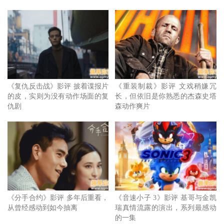
《禁食疑案》自揭开序幕起，便已留下深刻的印象，首先映
入眼帘的并非爱尔兰的景致，也未能瞥见佛萝伦丝普伊的身
影，反倒看到一幢未完成的木屋佇立于像是拍摄片场的地
方，现代设备及各式搭建材料四处散落，而镜头则是顺着旁
《复仇反击战》影评 披着谍报片
《重装制裁》影评 文戏稍嫌冗
白缓缓转移到完整的室内场景，引领观众走进真正的故事，
的皮，实则为没有动作场面的复
长，但依旧是你熟悉的杰森史塔
仇剧
森动作爽片
走入 1862 年的爱尔兰——这个甫历经大饥荒摧残的年代，
认识能好几个月不进食的奇迹少女，以及为了寻求真相、揭
穿禁食谎言的护士。
《分手合约》影评 多年后重看，
《音速小子 3》影评 基哥与金凯
从曾经感动到如今抽离
瑞真情流露的演出，系列最感动
的一集