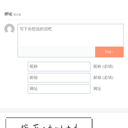
评论
抢沙发
其实最初不太理解电影为何要以打破第四道墙的方式开场、
biu~
作结，或许纯粹是想营造成像是说书人口中流传的乡村故
事，借此反映真实发生于爱尔兰历史上的饥荒灾难、盛行于
昵称 (必填)
英国维多利亚时代的禁食陋习，以及其所带来的深远影响，
邮箱 (必填)
譬如劫后余生的人们对信仰的过度依赖，导致他们对神迹的
网址
过分狂热，而遭蒙蔽了双眼，失去明辨是非的能力。
不过，自电影落幕后，才更是悟得《禁食疑案》的核心并非
重现历史的悲剧，反倒是讲述着故事的力量。
故事中的故事