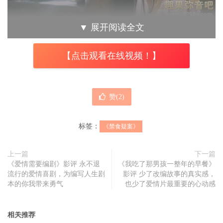
▼
展开阅读全文
传闻中不需进食的少女，对曾受大饥荒所苦的爱尔兰居民来
说是奇迹的恩典，神学家认为她受到神的眷顾，是天选之
【点击观看在线视频！】
人，老医生则认为她拥有异于常人的身体构造，假想她只需
要汲取新鲜空气或天然物质，便可以延续生命，然而，也有
少数人认为这女孩被父母虐待、逼迫禁食，假借着天选之人
赞(
2
)
的名义从慕名而来的访客中牟取利益。为了证实自身的论点
以实践各自的理想、达成不同的目标，特别从英格兰请来了
标签：
《禁食疑案》
一名护士，与另一名修女观察这名少女，要她们在不得讨论
的前提下，于两周的观察期后提出他们的观察与认知的结
上一篇
下一篇
《爱情需要编剧》影评 永不退
《我吃了那男孩一整年的早餐》
果。
流行的爱情喜剧，为编写人生剧
影评 少了改编故事的真实感，
本的你我带来勇气
也少了爱情片最重要的心动感
《禁食疑案》
以调查这桩奇案为主轴，跟随着英格兰护士伊
莉莎白认识这名奇迹少女安娜，试图找出任何得以辨别虚实
相关推荐
真伪的证据与破绽，以应证早已默默认定的答案。然而，随