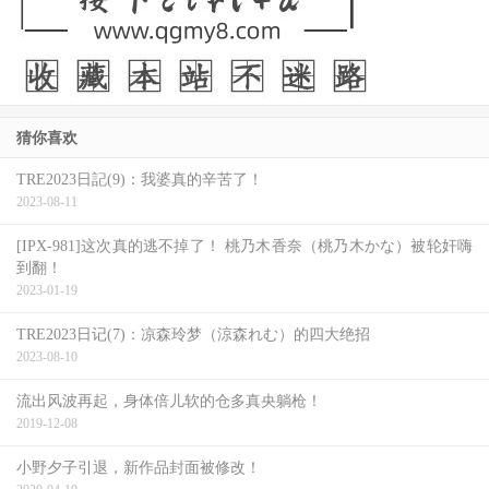
猜你喜欢
TRE2023日記(9)：我婆真的辛苦了！
2023-08-11
[IPX-981]这次真的逃不掉了！ 桃乃木香奈（桃乃木かな）被轮奸嗨
到翻！
2023-01-19
过去伊莉莎白仅能陪伴人们迎接死亡，替他们记住代表着他
TRE2023日记(7)：凉森玲梦（涼森れむ）的四大绝招
们一生的故事，而在涉入禁食案件后，她不再想要默默守着
2023-08-10
临终者的遗言，反倒想将故事变成一种守护的力量，让人们
流出风波再起，身体倍儿软的仓多真央躺枪！
得以重获新生，得以追寻内心所向往的，来弥补未能拯救自
2019-12-08
己出生几天后便夭折之孩儿的缺憾。
小野夕子引退，新作品封面被修改！
这些角色完全相信自己的故事，没有这些故事我们就不存