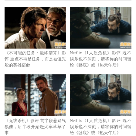
着真相渐渐浮现，涉及案件的人们被迫陷入艰难的抉择，究
竟该妥协于人情世故及社会律法，还是得顺从内心的直觉，
拯救悲伤世界里被残害的无辜灵魂，而就在这踌躇的片刻，
他们也无意把自己的故事投射于其中，使得一切不再只是执
行任务，而是一趟救赎、重生之道。
《不可能的任务：最终清算》影
Netflix《I人质危机》影评 既不
令人意想不到的开场
评 重点不再是任务，而是被诅咒
娱乐也不深刻，请将你的时间留
般的英雄宿命
给《卧底》或《热天午后》
《无线杀机》影评 前半段悬疑气
Netflix《I人质危机》影评 既不
氛佳，后半段开始赶火车草草了
娱乐也不深刻，请将你的时间留
事
给《卧底》或《热天午后》