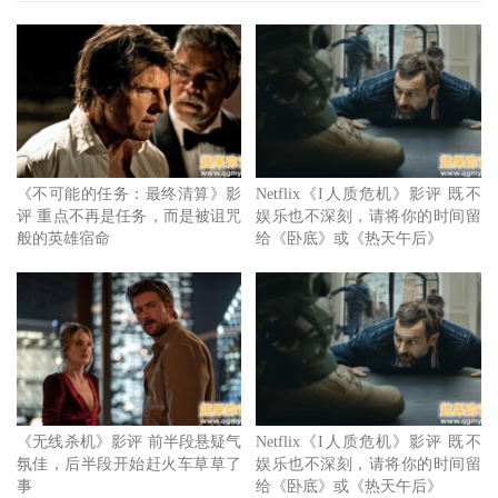
剑客 2》
彷彿变成《史瑞克》、《蒙面侠苏洛》与《黄昏三
镳客》的合体，最后就连故事的内在核心，也几乎完全以成
人观众作为主要诉求。
《不可能的任务：最终清算》影
Netflix《I人质危机》影评 既不
评 重点不再是任务，而是被诅咒
娱乐也不深刻，请将你的时间留
般的英雄宿命
给《卧底》或《热天午后》
回想起鞋猫剑客这个角色，不管是在史瑞克系列，又或者是
他的个人电影中，其最主要的魅力来源，似乎是来自卖萌与
《无线杀机》影评 前半段悬疑气
Netflix《I人质危机》影评 既不
耍帅这两种极致所带来的冲突与幽默感，最终也使这只穿着
氛佳，后半段开始赶火车草草了
娱乐也不深刻，请将你的时间留
长靴的猫，就此成为了史瑞克相关作品里最受欢迎的角色之
事
给《卧底》或《热天午后》