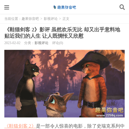
当前位置：
趣果弥音吧
>
影视评论
>
正文
《鞋猫剑客 2》影评 虽然欢乐无比 却又出乎意料地
贴近我们的人生 让人既惆怅又欣慰
2023-02-02
分类：
影视评论
评论(0)
《鞋猫剑客 2》
是一部令人惊喜的电影，除了史瑞克系列中