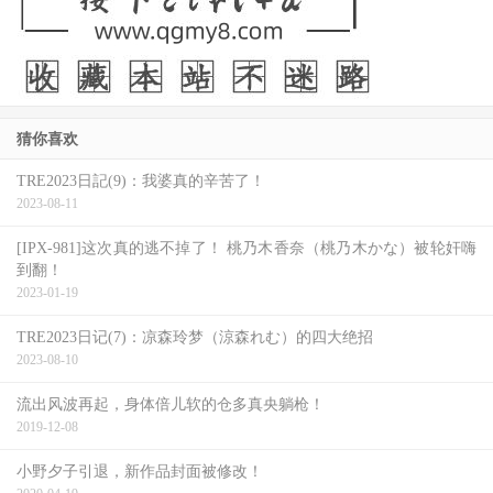
猜你喜欢
TRE2023日記(9)：我婆真的辛苦了！
2023-08-11
[IPX-981]这次真的逃不掉了！ 桃乃木香奈（桃乃木かな）被轮奸嗨
也因为如此，《鞋猫剑客 2》所要讲述的主题，其实更偏向
到翻！
2023-01-19
一种与年龄有关的人生感怀，试图透过主角的这场冒险旅
途，讨论我们应该如何看待生命终究有限的这回事，并询问
TRE2023日记(7)：凉森玲梦（涼森れむ）的四大绝招
2023-08-10
你是要虽生犹死地单调过活，亦或对于自己拥有的一切更加
珍惜，并以另外一种方式，继续努力在生命中寻求各式各样
流出风波再起，身体倍儿软的仓多真央躺枪！
2019-12-08
的乐趣。
小野夕子引退，新作品封面被修改！
更有甚者的是，如果综观几名主要角色的故事，我们还会发