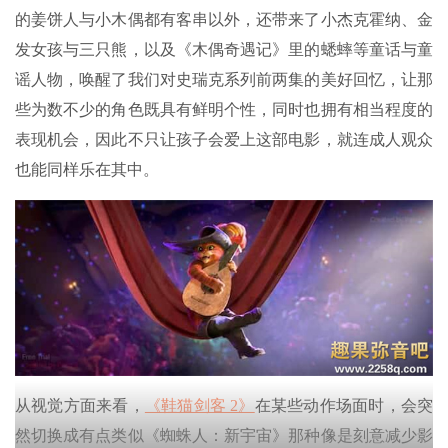
的姜饼人与小木偶都有客串以外，还带来了小杰克霍纳、金
发女孩与三只熊，以及《木偶奇遇记》里的蟋蟀等童话与童
谣人物，唤醒了我们对史瑞克系列前两集的美好回忆，让那
些为数不少的角色既具有鲜明个性，同时也拥有相当程度的
表现机会，因此不只让孩子会爱上这部电影，就连成人观众
也能同样乐在其中。
从视觉方面来看，
《鞋猫剑客 2》
在某些动作场面时，会突
然切换成有点类似《蜘蛛人：新宇宙》那种像是刻意减少影