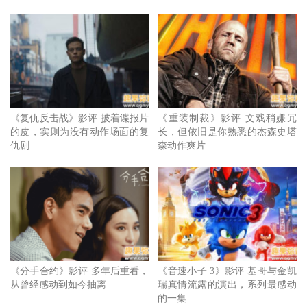
一。
《复仇反击战》影评 披着谍报片
《重装制裁》影评 文戏稍嫌冗
的皮，实则为没有动作场面的复
长，但依旧是你熟悉的杰森史塔
仇剧
森动作爽片
但在这回的《鞋猫剑客 2》中，剧情却为这个角色增添了更
多深度，就像是故事外头的世界，距离上一部电影《鞋猫剑
客》已相隔了 11 年之久，因此这回的鞋猫剑客也正如一部
《分手合约》影评 多年后重看，
《音速小子 3》影评 基哥与金凯
分当年的观众，在岁月流逝之下，不免开始意识到自己已不
从曾经感动到如今抽离
瑞真情流露的演出，系列最感动
再如同当时那般年轻，对于死亡与生命的看法，也与过去有
的一集