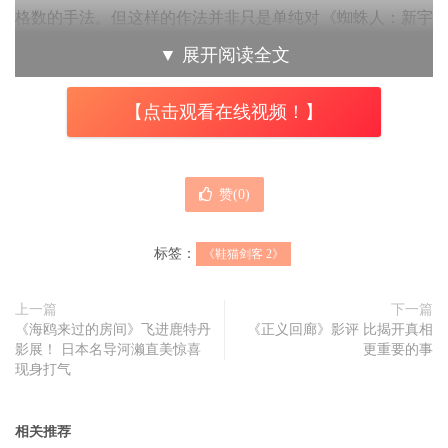
格数的手法。但这样的作法并非只是单纯对《蜘蛛人：新宇
宙》的模仿，而是借由这种在特定桥段时使用的视觉风格，
▼
展开阅读全文
强调出鞋猫剑客在冒险时的心理状态与传奇性质，因此可以
说是个特地针对故事主题及角色内心设计而成的巧妙安排。
【点击观看在线视频！】
赞(
0
)
标签：
《鞋猫剑客 2》
上一篇
下一篇
《海鸥来过的房间》飞进鹿特丹
《正义回廊》影评 比揭开真相
此外，本片在剧情与角色配置上，甚至也具有经典西部片
影展！ 日本名导河濑直美惊喜
更重要的事
现身打气
《黄昏三镳客》的影子，将《黄昏三镳客》的 The Good、
The Bad 与 The Ugly 三个角色，转化为片中意欲夺宝的三组
相关推荐
人马，并在末段时以更直接的方式加以致敬，因此使
《鞋猫