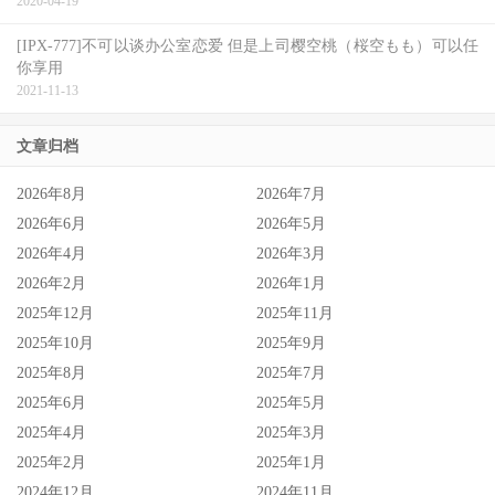
2020-04-19
现《鞋猫剑客 2》其实是关于一群受伤人们的故事。
[IPX-777]不可以谈办公室恋爱 但是上司樱空桃（桜空もも）可以任
你享用
不管他们的行为动机出自恐惧、孤单、惨遭背叛或被人遗
2021-11-13
落，其愿望全都是为了要填补这些事所带来的创伤。而在这
样的安排下，剧情也利用反派的动机乃是贪婪与不知足一
文章归档
事，借此展现出鲜明对比，最后使这点既是献给孩子的单纯
2026年8月
2026年7月
寓意，同时也是让成人观众更加有感的巧妙安排。
2026年6月
2026年5月
2026年4月
2026年3月
2026年2月
2026年1月
2025年12月
2025年11月
2025年10月
2025年9月
2025年8月
2025年7月
2025年6月
2025年5月
2025年4月
2025年3月
2025年2月
2025年1月
2024年12月
2024年11月