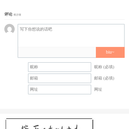
着明显的不同。
评论
抢沙发
biu~
昵称 (必填)
邮箱 (必填)
这种几乎是人生必经的想法转折，在《鞋猫剑客 2》里，被
网址
用猫的九条命只剩下最后一条的方式加以呈现，透过这样的
情节安排，让鞋猫剑客这个原本自恃有九条命而无惧死亡的
角色，就这么失去了对于所有事物的冲劲，并对死亡一事怀
抱着无比恐惧，陷入了一种确实足以令观众联想到真实人生
的状态。