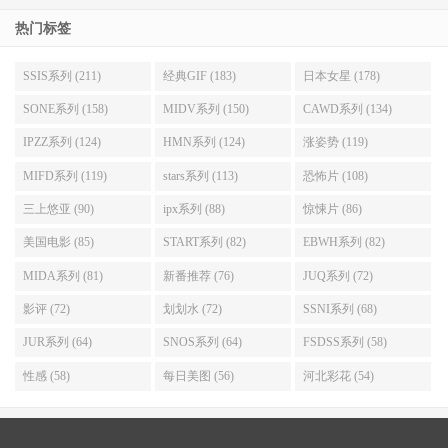
热门标签
SSIS系列 (211)
经典GIF (183)
日本女星 (178)
SONE系列 (158)
MIDV系列 (150)
CAWD系列 (134)
IPZZ系列 (124)
HMN系列 (124)
涨姿势 (119)
MIFD系列 (119)
stars系列 (113)
恐怖片 (108)
三上悠亚 (90)
ipx系列 (88)
惊悚片 (86)
美国电影 (85)
START系列 (82)
EBWH系列 (82)
MIDA系列 (81)
新番推荐 (76)
JUQ系列 (72)
影评 (72)
划划水 (72)
SSNI系列 (68)
JUR系列 (64)
SNOS系列 (64)
FSDSS系列 (58)
性感 (58)
每日美图 (56)
河北彩花 (54)