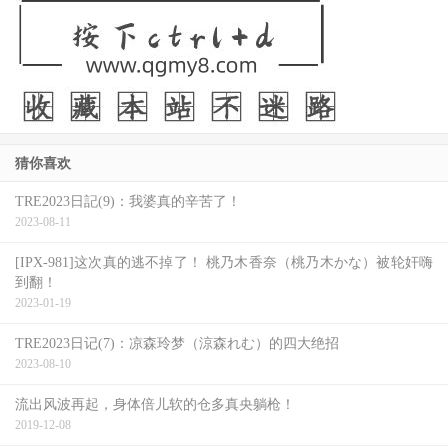
猜你喜欢
TRE2023日記(9)：我婆真的辛苦了！
2023-08-11
[IPX-981]这次真的逃不掉了！ 桃乃木香奈（桃乃木かな）被轮奸嗨
到翻！
2023-01-19
TRE2023日记(7)：凉森玲梦（涼森れむ）的四大绝招
2023-08-10
流出风波再起，身体倍儿软的仓多真央躺枪！
2019-12-08