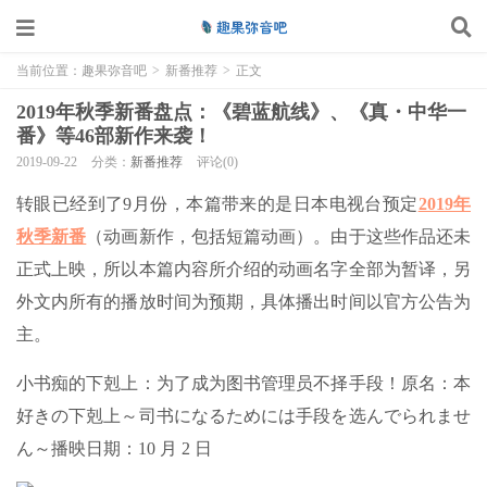
当前位置：
趣果弥音吧
>
新番推荐
>
正文
2019年秋季新番盘点：《碧蓝航线》、《真・中华一
番》等46部新作来袭！
2019-09-22
分类：
新番推荐
评论(0)
转眼已经到了9月份，本篇带来的是日本电视台预定
2019年
秋季新番
（动画新作，包括短篇动画）。由于这些作品还未
正式上映，所以本篇内容所介绍的动画名字全部为暂译，另
外文内所有的播放时间为预期，具体播出时间以官方公告为
主。
小书痴的下剋上：为了成为图书管理员不择手段！原名：本
好きの下剋上～司书になるためには手段を选んでられませ
ん～播映日期：10 月 2 日