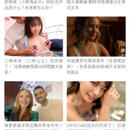
那海绫（小那海あや）的纪念作
朗大展雌威 翻转经典遇难少女童
品是什么？未来要怎么办？
话文本
三崎奈奈（三崎なな）也回来
珍妮佛罗伦斯谈新作《珍爱硬起
了！ 结果她解禁露出阿嘿颜大痉
来》：拍喜剧真的很难不去冒犯
挛！
到观众
琳赛萝涵才情定圈外男友半年！
[ATID-548]这次闪不掉了！ 巴掌