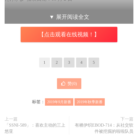
▼
展开阅读全文
篮球少年王 原名：あひるの空 播映日期：10 月 2 日
【点击观看在线视频！】
Radiant 虚空魔境 第二季 原名：ラディアン 第2シリーズ
1
2
3
4
5
「本文内容由趣果弥音吧（www.qgmy8.com）原创撰写，未
经许可谢绝转载」播映日期：10 月 2 日
赞(
0
)
浦岛坂田船的日常 原名：浦岛坂田船の日常 播映日期：10
标签：
2019年9月新番
2019年秋季新番
月 2 日
上一篇
下一篇
「SSNI-589」：喜欢主动的三上
有栖伊织EBOD-714：从社交软
悠亚
件被挖掘的啦啦队员
碧蓝航线 原名：アズールレーン 播映日期：10 月 3 日