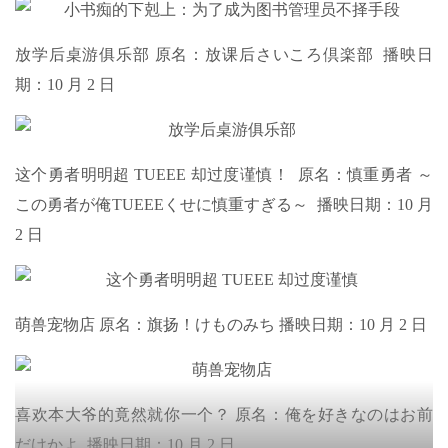
放学后桌游俱乐部 原名：放课后さいころ倶楽部 播映日
期：10 月 2 日
这个勇者明明超 TUEEE 却过度谨慎！ 原名：慎重勇者 ～
この勇者が俺TUEEEくせに慎重すぎる～ 播映日期：10 月
2 日
萌兽宠物店 原名：旗扬！けものみち 播映日期：10 月 2 日
喜欢本大爷的竟然就你一个？ 原名：俺を好きなのはお前
だけかよ 播映日期：10 月 2 日