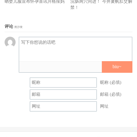
晒婴儿服宣布怀孕喜讯升格辣妈
浣肠两穴同进！ 今井夏帆肛交解
禁！
评论
抢沙发
biu~
昵称 (必填)
邮箱 (必填)
网址