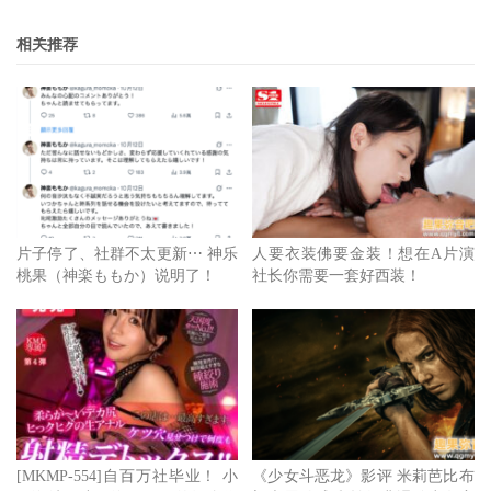
相关推荐
超人高中生们即便在异世界也能从容生存！ 原名：超人高
校生たちは异世界でも余裕で生き抜くようです！ 播映日
期：10 月 3 日
片子停了、社群不太更新⋯ 神乐
人要衣装佛要金装！想在A片演
桃果（神楽ももか）说明了！
社长你需要一套好西装！
[MKMP-554]自百万社毕业！ 小
《少女斗恶龙》影评 米莉芭比布