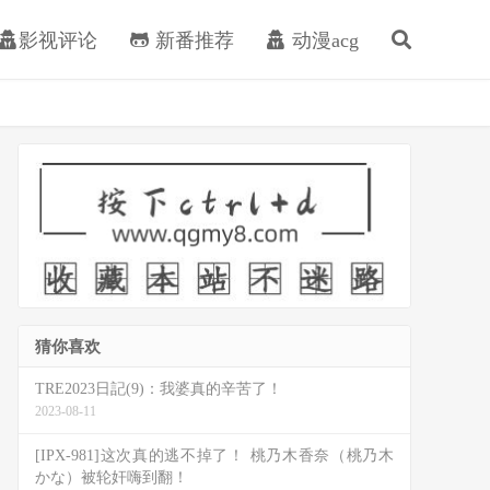
影视评论
新番推荐
动漫acg
猜你喜欢
TRE2023日記(9)：我婆真的辛苦了！
2023-08-11
[IPX-981]这次真的逃不掉了！ 桃乃木香奈（桃乃木
かな）被轮奸嗨到翻！