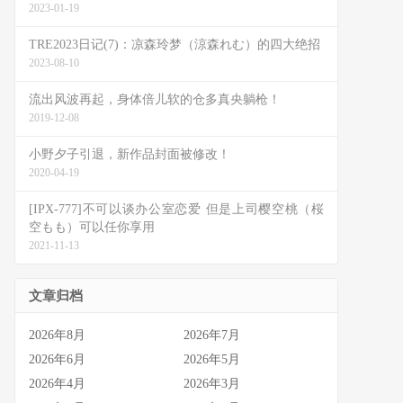
2023-01-19
TRE2023日记(7)：凉森玲梦（涼森れむ）的四大绝招
2023-08-10
流出风波再起，身体倍儿软的仓多真央躺枪！
2019-12-08
小野夕子引退，新作品封面被修改！
2020-04-19
[IPX-777]不可以谈办公室恋爱 但是上司樱空桃（桜
空もも）可以任你享用
2021-11-13
文章归档
2026年8月
2026年7月
2026年6月
2026年5月
2026年4月
2026年3月