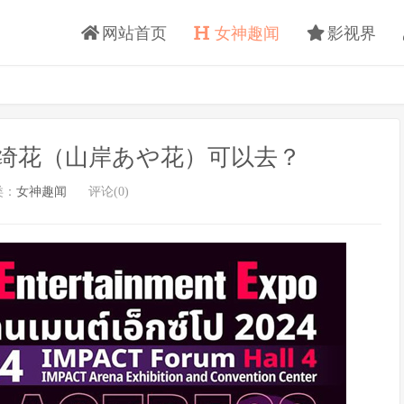
网站首页
女神趣闻
影视界
绮花（山岸あや花）可以去？
类：
女神趣闻
评论(0)