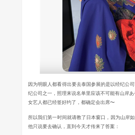
因为明眼人都看得出要去泰国参展的是以经纪公司T-Po
纪公司之一，照理来说名单里应该不可能有山岸あ
女艺人都已经签好约了，都确定会出席〜
所以我们第一时间就请教了日本窗口，因为山岸如果
他只说要去确认，直到今天才传来了答案：