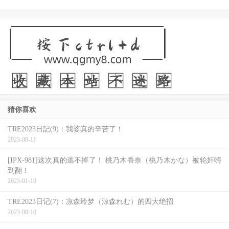
猜你喜欢
TRE2023日記(9)：我婆真的辛苦了！
2023-08-11
[IPX-981]这次真的逃不掉了！ 桃乃木香奈（桃乃木かな）被轮奸嗨
到翻！
2023-01-19
TRE2023日记(7)：凉森玲梦（涼森れむ）的四大绝招
2023-08-10