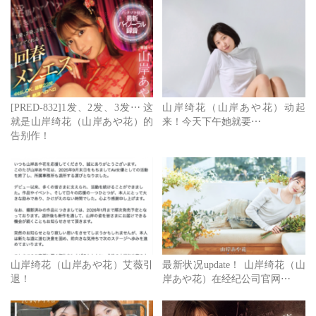
衷心期待，也祝福她下一阶段的演艺生涯一帆风顺～
点击查看完整图文
[山岸 逢花（山岸 绮花）]作品下载地址
[PRED-832]1发、2发、3发⋯ 这
山岸绮花（山岸あや花）动起
就是山岸绮花（山岸あや花）的
来！今天下午她就要⋯
告别作！
山岸绮花（山岸あや花）艾薇引
最新状况update！ 山岸绮花（山
退！
岸あや花）在经纪公司官网⋯