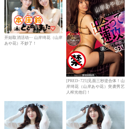
开始取消活动⋯ 山岸绮花（山岸
あや花）不妙了！
[PRED−725]见面三秒逆合体！山
岸绮花（山岸あや花）突袭男艺
人榨光他们！