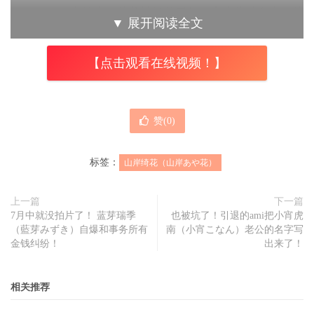
(ListarPro)，也结束了艾薇拍摄的工作，未来将以自由女艺
▼
展开阅读全文
人的形式活动，这些年来合作的相关业者以及支持自己的粉
丝，她衷心感谢，敬请期待全新的山岸あや花(山岸绮花)和
【点击观看在线视频！】
大家见面：
最后她又加了一句，山岸，还没有引退喔！
赞(
0
)
等等，既然不拍片了，为什么要特别强调没有引退？
标签：
山岸绮花（山岸あや花）
我想山岸あや花(山岸绮花)的用意很明白，就是后会有期，
虽然不做艾薇女艺人了，但她会想办法用这个名字进行各种
上一篇
下一篇
活动保持曝光，所以也许我们会看到她去演戏了、去唱歌
7月中就没拍片了！ 蓝芽瑞季
也被坑了！引退的ami把小宵虎
（藍芽みずき）自爆和事务所有
南（小宵こなん）老公的名字写
了、去当模特儿了或是继续来到台湾举办摄影会或见面会，
金钱纠纷！
出来了！
意思就是不会完全消失⋯
所以，让我们继续看下去，希望山岸あや花(山岸绮花)不要
相关推荐
就此消失，能够以各种形式继续留在台面上和大家见面，我