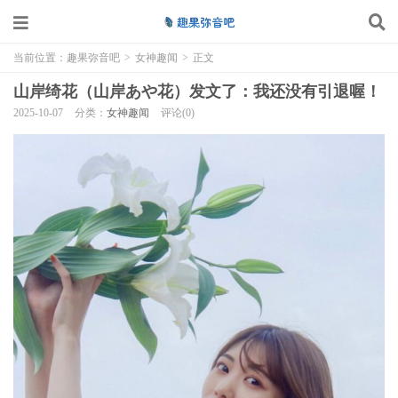
当前位置：
趣果弥音吧
>
女神趣闻
>
正文
山岸绮花（山岸あや花）发文了：我还没有引退喔！
2025-10-07
分类：
女神趣闻
评论(0)