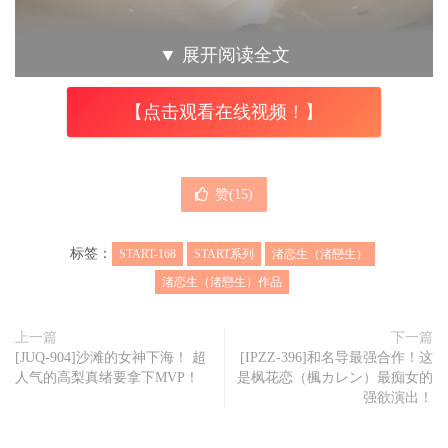
▼
展开阅读全文
【点击观看在线视频！】
赞(
15
)
标签：
START-168
START系列
渚恋生（渚戀生）
渚恋生（渚戀生）作品
上一篇
下一篇
[JUQ-904]沙滩的女神下海！ 超
[IPZZ-396]和名导最强合作！这
人气的高梨真绪要拿下MVP！
是枫花恋（楓カレン）最痴女的
强欲演出！