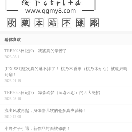
猜你喜欢
TRE2023日記(9)：我婆真的辛苦了！
2023-08-11
[IPX-981]这次真的逃不掉了！ 桃乃木香奈（桃乃木かな）被轮奸嗨
到翻！
2023-01-19
TRE2023日记(7)：凉森玲梦（涼森れむ）的四大绝招
2023-08-10
流出风波再起，身体倍儿软的仓多真央躺枪！
2019-12-08
小野夕子引退，新作品封面被修改！