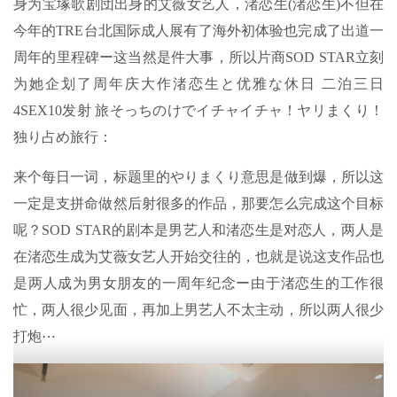
身为宝塚歌剧団出身的艾薇女艺人，渚恋生(渚恋生)不但在
今年的TRE台北国际成人展有了海外初体验也完成了出道一
周年的里程碑ー这当然是件大事，所以片商SOD STAR立刻
为她企划了周年庆大作渚恋生と优雅な休日 二泊三日
4SEX10发射 旅そっちのけでイチャイチャ！ヤリまくり！
独り占め旅行：
来个每日一词，标题里的やりまくり意思是做到爆，所以这
一定是支拼命做然后射很多的作品，那要怎么完成这个目标
呢？SOD STAR的剧本是男艺人和渚恋生是对恋人，两人是
在渚恋生成为艾薇女艺人开始交往的，也就是说这支作品也
是两人成为男女朋友的一周年纪念ー由于渚恋生的工作很
忙，两人很少见面，再加上男艺人不太主动，所以两人很少
打炮⋯