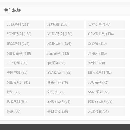
热门标签
SSIS系列 (211)
经典GIF (183)
日本女星 (178)
SONE系列 (158)
MIDV系列 (150)
CAWD系列 (134)
IPZZ系列 (124)
HMN系列 (124)
涨姿势 (119)
MIFD系列 (119)
stars系列 (113)
恐怖片 (108)
三上悠亚 (90)
ipx系列 (88)
惊悚片 (86)
美国电影 (85)
START系列 (82)
EBWH系列 (82)
MIDA系列 (81)
新番推荐 (76)
JUQ系列 (72)
影评 (72)
划划水 (72)
SSNI系列 (68)
JUR系列 (64)
SNOS系列 (64)
FSDSS系列 (58)
性感 (58)
每日美图 (56)
河北彩花 (54)