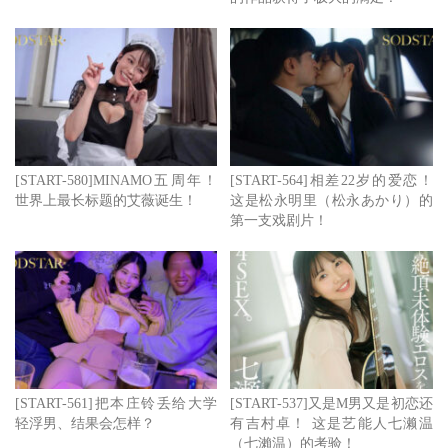
[START-580]MINAMO五周年！
[START-564]相差22岁的爱恋！
世界上最长标题的艾薇诞生！
这是松永明里（松永あかり）的
第一支戏剧片！
[START-561]把本庄铃丢给大学
[START-537]又是M男又是初恋还
轻浮男、结果会怎样？
有吉村卓！ 这是艺能人七濑温
（七瀨温）的考验！