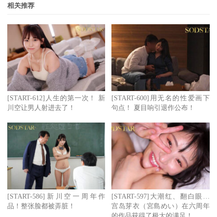
相关推荐
[START-612]人生的第一次！ 新
[START-600]用无名的性爱画下
川空让男人射进去了！
句点！ 夏目响引退作公布！
[START-586]新川空一周年作
[START-597]大潮红、翻白眼…
品！整张脸都被弄脏！
宫岛芽衣（宮島めい）在六周年
的作品获得了极大的满足！