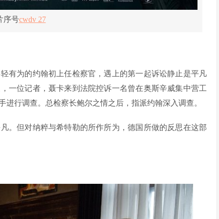
片序号
cwdv 27
年轻有为的约翰初上任检察官，遇上的第一起诉讼静止是平凡
天，一位记者，聂卡来到法院控诉一名曾在奥斯辛威集中营工
手进行调查。总检察长鲍尔之情之后，指派约翰深入调查。
平凡。但对纳粹与希特勒的所作所为，德国所做的反思在这部