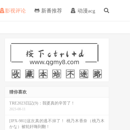
影视评论
新番推荐
动漫acg
猜你喜欢
TRE2023日記(9)：我婆真的辛苦了！
2023-08-11
[IPX-981]这次真的逃不掉了！ 桃乃木香奈（桃乃木
かな）被轮奸嗨到翻！