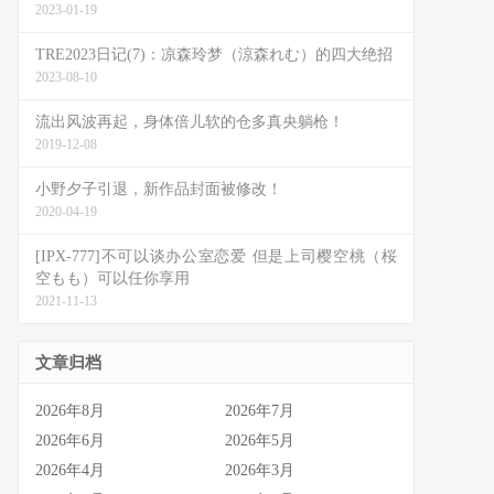
2023-01-19
TRE2023日记(7)：凉森玲梦（涼森れむ）的四大绝招
2023-08-10
流出风波再起，身体倍儿软的仓多真央躺枪！
2019-12-08
小野夕子引退，新作品封面被修改！
2020-04-19
[IPX-777]不可以谈办公室恋爱 但是上司樱空桃（桜
空もも）可以任你享用
2021-11-13
文章归档
2026年8月
2026年7月
2026年6月
2026年5月
2026年4月
2026年3月