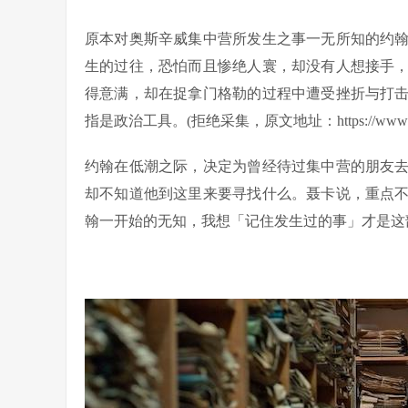
原本对奥斯辛威集中营所发生之事一无所知的约
生的过往，恐怕而且惨绝人寰，却没有人想接手
得意满，却在捉拿门格勒的过程中遭受挫折与打
指是政治工具。(拒绝采集，原文地址：https://www.q
约翰在低潮之际，决定为曾经待过集中营的朋友
却不知道他到这里来要寻找什么。聂卡说，重点
翰一开始的无知，我想「记住发生过的事」才是这