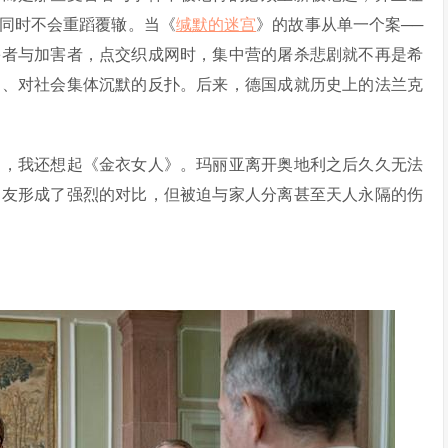
同时不会重蹈覆辙。当《
缄默的迷宫
》的故事从单一个案──
害者与加害者，点交织成网时，集中营的屠杀悲剧就不再是希
的、对社会集体沉默的反扑。后来，德国成就历史上的法兰克
》，我还想起《金衣女人》。玛丽亚离开奥地利之后久久无法
朋友形成了强烈的对比，但被迫与家人分离甚至天人永隔的伤