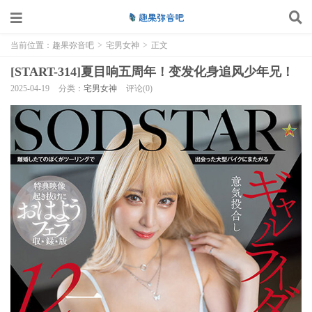
当前位置：
趣果弥音吧
>
宅男女神
>
正文
[START-314]夏目响五周年！变发化身追风少年兄！
2025-04-19
分类：
宅男女神
评论(0)