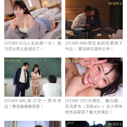
[START-612]人生的第一次！ 新
[START-600]用无名的性爱画下
川空让男人射进去了！
句点！ 夏目响引退作公布！
[START-586]新川空一周年作
[START-597]大潮红、翻白眼…
品！整张脸都被弄脏！
宫岛芽衣（宮島めい）在六周年
的作品获得了极大的满足！