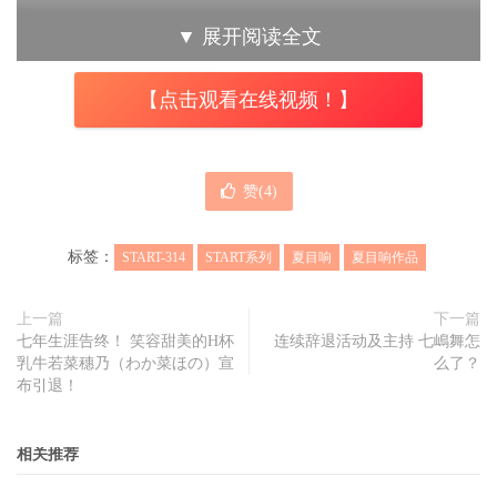
是ー
▼
展开阅读全文
夏目响
变金发辣妹惹！
【点击观看在线视频！】
赞(
4
)
标签：
START-314
START系列
夏目响
夏目响作品
上一篇
下一篇
七年生涯告终！ 笑容甜美的H杯
连续辞退活动及主持 七嶋舞怎
乳牛若菜穗乃（わか菜ほの）宣
么了？
布引退！
相关推荐