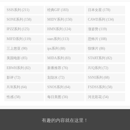
SSIS系列 (211)
经典GIF (183)
日本女星 (178)
SONE系列 (158)
MIDV系列 (150)
CAWD系列 (134)
IPZZ系列 (125)
HMN系列 (124)
涨姿势 (119)
MIFD系列 (119)
stars系列 (113)
恐怖片 (108)
三上悠亚 (90)
ipx系列 (88)
惊悚片 (86)
美国电影 (85)
MIDA系列 (83)
START系列 (82)
EBWH系列 (82)
新番推荐 (76)
JUQ系列 (72)
影评 (72)
划划水 (72)
SSNI系列 (68)
JUR系列 (64)
SNOS系列 (64)
FSDSS系列 (58)
性感 (58)
每日美图 (56)
河北彩花 (54)
有趣的内容就在这里！