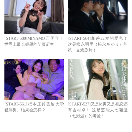
[START-580]MINAMO五周年！
[START-564]相差22岁的爱恋！
世界上最长标题的艾薇诞生！
这是松永明里（松永あかり）的
第一支戏剧片！
[START-561]把本庄铃丢给大学
[START-537]又是M男又是初恋还
轻浮男、结果会怎样？
有吉村卓！ 这是艺能人七濑温
（七瀨温）的考验！