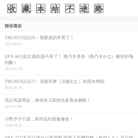
猜你喜欢
TRE2023日記(9)：我婆真的辛苦了！
2023-08-11
[IPX-981]这次真的逃不掉了！ 桃乃木香奈（桃乃木かな）被轮奸嗨
到翻！
2023-01-19
TRE2023日记(7)：凉森玲梦（涼森れむ）的四大绝招
2023-08-10
流出风波再起，身体倍儿软的仓多真央躺枪！
2019-12-08
小野夕子引退，新作品封面被修改！
2020-04-19
[IPX-777]不可以谈办公室恋爱 但是上司樱空桃（桜空もも）可以任