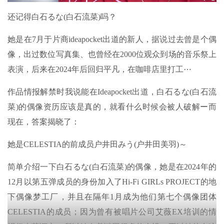
还记得白石るな(白石流菜)吗？
她是在7月于片商ideapocket出道的新人，据说过去曾是个偶
像，出过数位写真集、也曾经在2000位观众到场的音乐祭上
表演，后来在2024年后回归平凡，在咖啡店里打工⋯
作品情报解禁时我说能在Ideapocket出道，白石るな(白石流
菜)的偶像资历应该是真的，就看什么时候会被人破解ー而
现在，答案揭晓了：
她是CELESTIA的前成员户井田みう(户井田美羽)～
简单介绍一下白石るな(白石流菜)的偶像，她是在2024年的
12月以第五弹成员的身份加入了Hi-Fi GIRLs PROJECT的地
下偶像梦工厂，并且在隔年1月成为他们第七个偶像团体
CELESTIA的成员；因为曾有被唱片公司艾薇EX培训的情