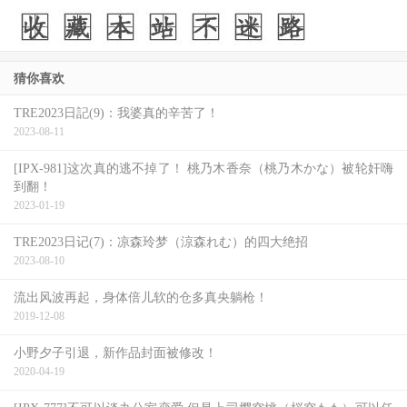
猜你喜欢
TRE2023日記(9)：我婆真的辛苦了！
2023-08-11
[IPX-981]这次真的逃不掉了！ 桃乃木香奈（桃乃木かな）被轮奸嗨
到翻！
2023-01-19
TRE2023日记(7)：凉森玲梦（涼森れむ）的四大绝招
2023-08-10
流出风波再起，身体倍儿软的仓多真央躺枪！
2019-12-08
小野夕子引退，新作品封面被修改！
2020-04-19