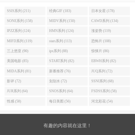
SSIS系列 (211)
经典GIF (183)
日本女星 (178)
SONE系列 (158)
MIDV系列 (150)
CAWD系列 (134)
IPZZ系列 (124)
HMN系列 (124)
涨姿势 (119)
MIFD系列 (119)
stars系列 (113)
恐怖片 (108)
三上悠亚 (90)
ipx系列 (88)
惊悚片 (86)
美国电影 (85)
START系列 (82)
EBWH系列 (82)
MIDA系列 (81)
新番推荐 (76)
JUQ系列 (72)
影评 (72)
划划水 (72)
SSNI系列 (68)
JUR系列 (64)
SNOS系列 (64)
FSDSS系列 (58)
性感 (58)
每日美图 (56)
河北彩花 (54)
有趣的内容就在这里！