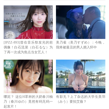
点击查看完整图文
[IPZZ-893]曾在音乐祭发光的前
美乃雀（美乃すずめ）：今晚，
偶像！白石流菜（白石るな）为
我将被最丑的男人拥入怀中
了再一次成为焦点当女艺人！
哪泥？ 这位H罩杯的大奶春川柚
有影无？上了杂志的大学生美羽
乃（春川ゆの）竟然有码无码一
（みう）要拍艾薇？
起发片！