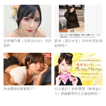
辻井穗乃果（辻井ほのか）10月
凪光（凪ひかる）2026年还会动
回归
起来吗？
本乡爱的社群更新了！
15人成行！铃村爱里（鈴村あい
り）的超豪华巴士之旅这样玩！