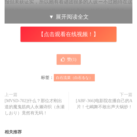
报但未获证实，所以她有着谜团很多的人设ー不过她待在这
个团体的时间很短，5月，她就毕业了，然后就没消息了⋯
▼
展开阅读全文
也就是说户井田みう(户井田美羽)的偶像生涯只有短短4个月
【点击观看在线视频！】
的时间，然后一年多她就成为艾薇女艺人白石るな(白石流
菜)，然后以业界拍片的流程来看，她不做偶像后大概半年
左右成为艾薇女艺人：
赞(
1
)
所以片商没有骗人，白石るな(白石流菜）确实当过偶像，
只是资料有很多错误，她的偶像资历很短、活跃的时间也不
标签：
白石流菜（白石るな）
对，我认为这不是作业错误，而是片商故意加了点料刻意混
淆，如果照事实报导的话可能会有吸引力不够的问题(因为
上一篇
下一篇
[MVSD-702]什么？那位才刚出
[ABF-366]电影院在播自己的A
偶像资历太短了)，所以必须把这个真的当过偶像的女孩写
道的魔鬼筋肉人永濑诗织（永瀬
片！七嶋舞不敢出声大锅炒！
得厉害一点～
しおり）竟然有无码！
这就是白石るな(白石流菜)的秘密，接下来，让我们一块儿
相关推荐
看看她有没有办法在艾薇界立足。