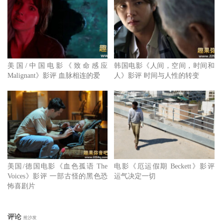
或许对他们而言，重头来过便罢，但因此而造成一辈子成长
阴影的孩子而言，又有谁来还他们公道呢？
如此将孩子的人生，赌在自己不切实际的公义理想上，又是
哪门子的正义呢？
美国/中国电影《致命感应
韩国电影《人间，空间，时间和
Malignant》影评 血脉相连的爱
人》影评 时间与人性的转变
『我们无权为孩子决定未来』，这句箴言，希冀每一位社运
份子都该牢牢谨记。
电影所激发出来的念头只是一种发轫，目的或在警惕着社运
者，切莫恣意地将自我的理念倡议，去合理化预支下一代才
有资格运用的资源，那是不道德的念想。
如何为孩子们留下犹有选择的余地，才是我们这一代人，所
美国/德国电影《血色孤语 The
电影《厄运假期 Beckett》影评
Voices》影评 一部古怪的黑色恐
运气决定一切
无可回避的当然责任。
怖喜剧片
以此标准，端视着当前社会上所存在着诸种议题论辩，藻
礁、核能、绿能、前瞻建设…种种政策的发想，是否真有遵
评论
抢沙发