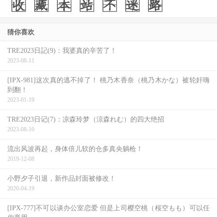
猜你喜欢
TRE2023日記(9)：我婆真的辛苦了！
2023-08-11
[IPX-981]这次真的逃不掉了！ 桃乃木香奈（桃乃木かな）被轮奸嗨
到翻！
2023-01-19
TRE2023日记(7)：凉森玲梦（涼森れむ）的四大绝招
2023-08-10
流出风波再起，身体倍儿软的仓多真央躺枪！
2019-12-08
小野夕子引退，新作品封面被修改！
2020-04-19
[IPX-777]不可以谈办公室恋爱 但是上司樱空桃（桜空もも）可以任