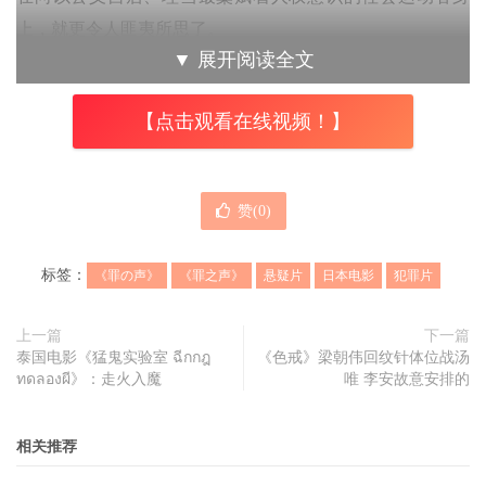
上，就更令人匪夷所思了。
▼
展开阅读全文
如此两极化所激荡下的故事，致使本片的议题张力十足，随
着推理过程的抽丝剥茧，我们看到的不是社运人士展露人性
【点击观看在线视频！】
光晖的价值体现，而是揉合着人性种种自利下的丑陋，端视
其如何结合黑道、运用孩子的天真，在获致一己利益的同
时，还贪婪的希冀慰藉自我底心下的正义感。却又在最终事
赞(
0
)
迹败露之后，不负责任的选择远走他乡，当个遗世独立的隐
士，至于此间被其利用的无辜孩子，其因此所被导向的不幸
标签：
《罪の声》
《罪之声》
悬疑片
日本电影
犯罪片
人生，对他们而言，居然可以连一句道歉都没有，直是一副
『管他的』那种蔑视，演绎着所谓『奋青』光环下、最真
上一篇
下一篇
实、最丑陋的嘴脸。
泰国电影《猛鬼实验室 ฉีกกฎ
《色戒》梁朝伟回纹针体位战汤
ทดลองผี》：走火入魔
唯 李安故意安排的
相关推荐
（以下有雷，敬请慎入）