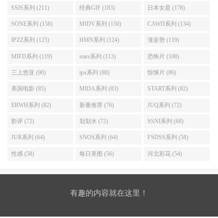
SSIS系列 (211)
经典GIF (183)
日本女星 (178)
SONE系列 (158)
MIDV系列 (150)
CAWD系列 (134)
IPZZ系列 (125)
HMN系列 (124)
涨姿势 (119)
MIFD系列 (119)
stars系列 (113)
恐怖片 (108)
三上悠亚 (90)
ipx系列 (88)
惊悚片 (86)
美国电影 (85)
MIDA系列 (83)
START系列 (82)
EBWH系列 (82)
新番推荐 (76)
JUQ系列 (72)
影评 (72)
划划水 (72)
SSNI系列 (68)
JUR系列 (64)
SNOS系列 (64)
FSDSS系列 (58)
性感 (58)
每日美图 (56)
河北彩花 (54)
有趣的内容就在这里！