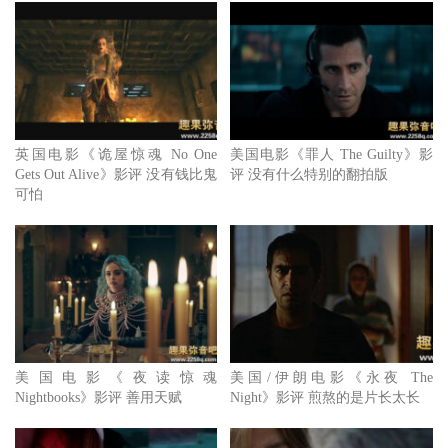
电影改编自塩田武士的同名推理小说，叙述主角曾根俊也
（星野源 饰）在整理父亲遗物时，意外发现一卷录音带，
带中存有一段自己声音录制的片段，经过比对，愕然发现与
35年前一桩食品公司的千面人恐吓案录音档相同。
为追查真相，其与重新调查该案的记者阿久津（小栗旬
英国电影《诡屋惊魂 No One
美国电影《罪人 The Guilty》影
饰）联手，揭发该起悬案背后、不为人知的种种秘辛。
Gets Out Alive》影评 没有钱比鬼
评 没有什么特别的翻拍版
可怕
事件的缘起，要回归到俊也伯父与自己母亲的邂逅，两人都
曾经是热血的社运份子，为平反自己父执辈遭到社会制度的
不公平待遇，让他们决定向其任职的企业下手，但为了躲避
检警的侦查，选择用孩子的声音作为恐吓工具，据此让另两
美国电影《夜读惊魂
美国/伊朗电影《永夜 The
名孩子的人生从此风云变色。
Nightbooks》影评 善用天赋
Night》影评 煎熬的是片长太长
然他们丝毫不在意，于事迹败露后，远走他乡展开新生活，