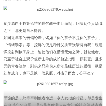
多少源自于政策论辩的世代战争由此而起，回归到个人场域
之下，那更是自不待言。
如同近年来的畅销论着，诸如『你的孩子不是你的孩子』、
『情绪勒索』等，控诉的便是种种父执辈强诸将自我主观意
识投射到孩子身上，迫使他们在懵懂无知之际，就被他者、
乃至于社会主观价值所主导的成长轨迹指引，原初宽广且多
元的青春筑梦，到头来只剩前人所涉足经历过的蹊径，纵是
幻梦成真，也不足以一偿夙愿，对孩子而言，公平么？
弔诡的是，此等宰制他者命运、令人发指的行径，却是发生
在向以公义自居、理当最稟赋着人权意识的社会运动者身