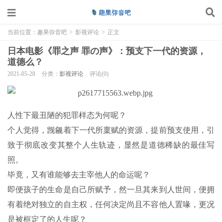
当前位置：
趣果弥音吧
>
影视评论
>
正文
日本电影《罪之声 罪の声》：预支下一代的资源，
道德么？
2021-05-28
分类：
影视评论
评论(0)
人性下最丑陋的犯罪样态为何呢？
个人觉得，觊觎着下一代所稟赋的资源，提前预支使用，引
致于彻底改变其整个人生轨迹，显然是道德稀缺的最佳写
照。
毕竟，又有谁能够去主宰他人的命运呢？
即便孩子的生命是自己所赋予，然一旦其来到人世间，便拥
有着绝对独立的自主权，任何决定尚且不容他人置喙，更况
是被框定了的人生呢？