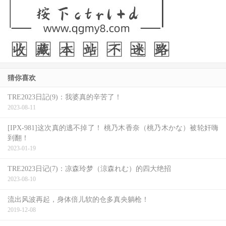
猜你喜欢
TRE2023日記(9)：我婆真的辛苦了！
2023-08-11
[IPX-981]这次真的逃不掉了！ 桃乃木香奈（桃乃木かな）被轮奸嗨
到翻！
2023-01-19
TRE2023日记(7)：凉森玲梦（涼森れむ）的四大绝招
2023-08-10
流出风波再起，身体倍儿软的仓多真央躺枪！
2019-12-08