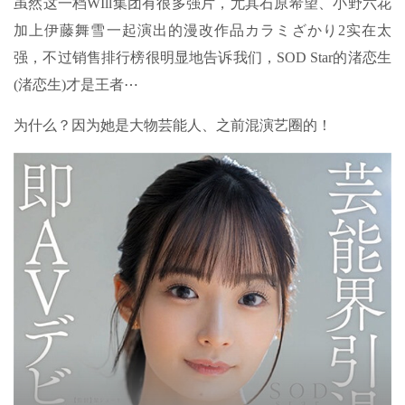
虽然这一档WIll集团有很多强片，尤其石原希望、小野六花
加上伊藤舞雪一起演出的漫改作品カラミざかり2实在太
强，不过销售排行榜很明显地告诉我们，SOD Star的渚恋生
(渚恋生)才是王者⋯
为什么？因为她是大物芸能人、之前混演艺圈的！