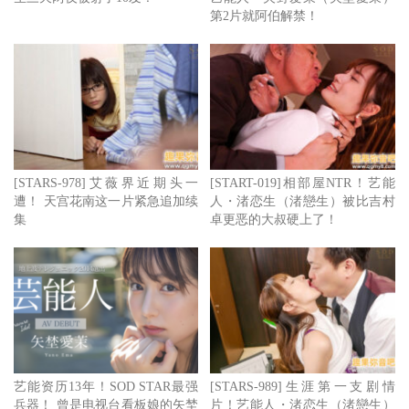
第2片就阿伯解禁！
[STARS-978]艾薇界近期头一
[START-019]相部屋NTR！艺能
遭！ 天宫花南这一片紧急追加续
人・渚恋生（渚戀生）被比吉村
集
卓更恶的大叔硬上了！
艺能资历13年！SOD STAR最强
[STARS-989]生涯第一支剧情
兵器！ 曾是电视台看板娘的矢埜
片！艺能人・渚恋生（渚戀生）