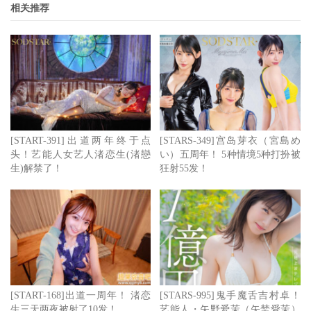
相关推荐
她没有年轻时候漂亮了但还是一定要看，因为她们可是青春
的回忆啊⋯
同理可证，日本影迷喜欢艺能人女艺人也很正常，当然啦，
艾薇界很难吸引非常大咖的艺能人下海演出，不过这也提供
了大家解谜的乐趣ー所以重点来了，渚恋生究竟是谁、过去
在演艺圈有什么可歌可泣的事迹？
[START-391]出道两年终于点
[STARS-349]宫岛芽衣（宮島め
头！艺能人女艺人渚恋生(渚戀
い）五周年！ 5种情境5种打扮被
生)解禁了！
狂射55发！
[START-168]出道一周年！ 渚恋
[STARS-995]鬼手魔舌吉村卓！
生三天两夜被射了10发！
艺能人・矢野爱茉（矢埜愛茉）