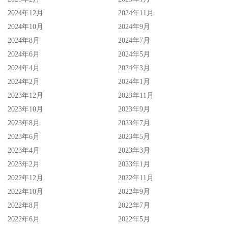
2024年12月
2024年11月
答案是，宝塚歌剧团第102期的樱月のあ(樱月乃亚)！
2024年10月
2024年9月
2024年8月
2024年7月
没错吧，透过下巴那颗痣应该就可以确定了，这位2016年入
2024年6月
2024年5月
团、隶属于花组演出女性角色的的樱月のあ(樱月乃亚)就是
2024年4月
2024年3月
SOD Star的渚恋生ー难怪她的卖点是学习古典芭蕾舞20年，
2024年2月
2024年1月
原来她之前就是剧团的成员，是很容易就可以在网络上找到
2023年12月
2023年11月
资料还有维基百科(宝塚歌剧団102期生)的好手⋯
2023年10月
2023年9月
2023年8月
2023年7月
2023年6月
2023年5月
2023年4月
2023年3月
2023年2月
2023年1月
2022年12月
2022年11月
2022年10月
2022年9月
2022年8月
2022年7月
2022年6月
2022年5月