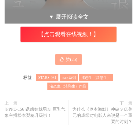
▼
展开阅读全文
【点击观看在线视频！】
赞(
25
)
标签：
STARS-931
stars系列
渚恋生（渚戀生）
渚恋生（渚戀生）作品
上一篇
下一篇
可能很多朋友不能理解，为什么日本人对艺能人三个字如此
[PPPE-156]诱惑妹妹男友 巨乳气
为什么《奥本海默》冲破 9 亿美
迷恋？有些女艺人明明条件也没有特别好啊？这让我举个例
象主播松本梨穗升级啦！
元的成绩对电影人来说是一个重
要的时刻？
子，假如有一天你看到天心跑去SWAG拍片那你要不要看
(如果你觉得这例子举得很烂我先说声对不起)？你一定知道